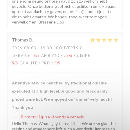
ons enorm deugd te horen dat u zich zo welkom hebt
gevoeld. Onze bediening zet zich dagelijks in om elke gast
oprecht aandacht te geven, en het is bijzonder fijn dat u
dit zo hebt ervaren. We hopen u snel weer te mogen
verwelkomen! Brasserie Lipp
Thomas
B
2026-08-03
- 19:30 - COUVERTS 2
SERVICE
:
5
/5
AMBIANCE
:
5
/5
CUISINE
:
5
/5
QUALITÉ / PRIX
:
5
/5
Attentive service matched by traditional cuisine
executed at a high level. A good and reasonably
priced wine list. We enjoyed our dinner very much!
Thank you
Brasserie Lipp
a répondu à cet avis
Hello Thomas, What a joy to read this! We are so glad the
cuisine and atmosphere left such a wonderful impression,