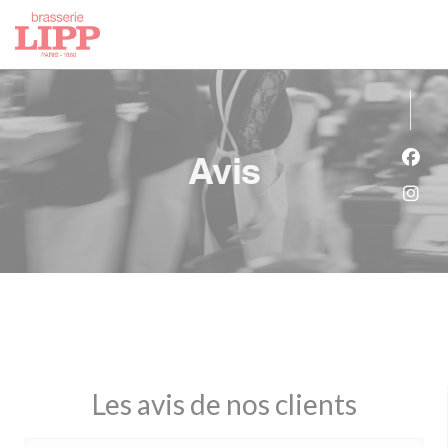
Personnalisation de vos choix en matière de cookies
Avis
Face
Inst
Les avis de nos clients