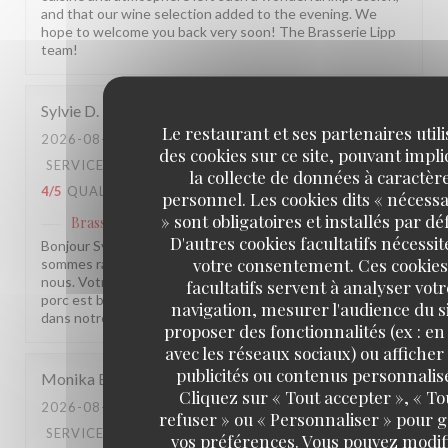
and that our wine selection added to the evening. We
hope to welcome you back very soon! The Brasserie Lipp
team!
Sylvie
D
Le restaurant et ses partenaires util
2026-08-02
- 14:00 - COUVERTS 4
des cookies sur ce site, pouvant impl
SERVICE
:
4
/5
AMBIANCE
:
4
/5
CUISINE
:
la collecte de données à caractèr
4
/5
QUALITÉ / PRIX
:
4
/5
personnel. Les cookies dits « nécessa
» sont obligatoires et installés par dé
Brasserie Lipp
a répondu à cet avis
D'autres cookies facultatifs nécessit
Bonjour Sylvie, Merci pour ce retour sincère ! Nous
votre consentement. Ces cookies
sommes ravis que vous ayez passé un bon moment chez
nous. Votre remarque sur l'assaisonnement du pied de
facultatifs servent à analyser votr
porc est bien notée et transmise en cuisine. À très bientôt
navigation, mesurer l'audience du si
dans notre établissement ! L'équipe de la Brasserie Lipp !
proposer des fonctionnalités (ex : en 
avec les réseaux sociaux) ou afficher
publicités ou contenus personnalis
Monika
B
Cliquez sur « Tout accepter », « To
2026-08-02
- 14:00 - COUVERTS 2
refuser » ou « Personnaliser » pour 
SERVICE
:
5
/5
AMBIANCE
:
5
/5
CUISINE
:
vos préférences. Vous pouvez modif