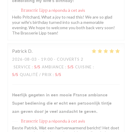
celebrating my wife’s birthday!
Brasserie Lipp
a répondu à cet avis
Hello Pritchard, What a joy to read this! We are so glad
your wife's birthday turned into such a memorable
evening. We hope to welcome you both back very soon!
The Brasserie Lipp team!
Patrick
D
2026-08-03
- 19:00 - COUVERTS 2
SERVICE
:
5
/5
AMBIANCE
:
5
/5
CUISINE
:
5
/5
QUALITÉ / PRIX
:
5
/5
Heerlijk gegeten in een mooie Franse ambiance
Super bediening die er echt een persoonlijk tintje
aan geven door je veel aandacht te geven.
Brasserie Lipp
a répondu à cet avis
Beste Patrick, Wat een hartverwarmend bericht! Het doet