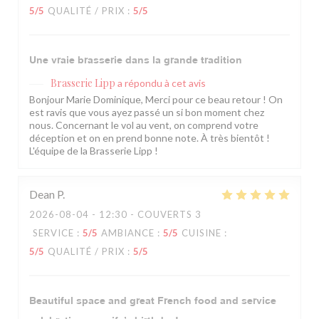
5
/5
QUALITÉ / PRIX
:
5
/5
Une vraie brasserie dans la grande tradition
Brasserie Lipp
a répondu à cet avis
Bonjour Marie Dominique, Merci pour ce beau retour ! On
est ravis que vous ayez passé un si bon moment chez
nous. Concernant le vol au vent, on comprend votre
déception et on en prend bonne note. À très bientôt !
L'équipe de la Brasserie Lipp !
Dean
P
2026-08-04
- 12:30 - COUVERTS 3
SERVICE
:
5
/5
AMBIANCE
:
5
/5
CUISINE
:
5
/5
QUALITÉ / PRIX
:
5
/5
Beautiful space and great French food and service