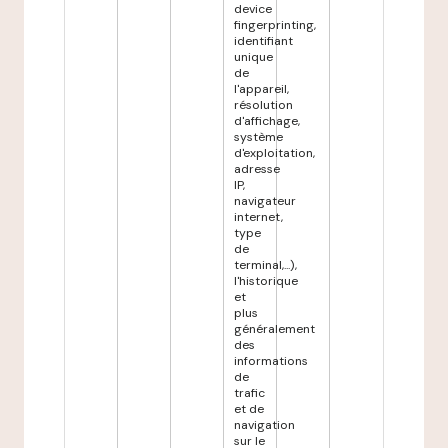
device
fingerprinting,
identifiant
unique
de
l'appareil,
résolution
d'affichage,
système
d'exploitation,
adresse
IP,
navigateur
internet,
type
de
terminal,...),
l'historique
et
plus
généralement
des
informations
de
trafic
et de
navigation
sur le