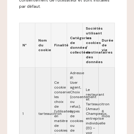
consentement de l'utilisateur et sont installés
par défaut.
Sociétés
utilisant
Catégories
les
Nom
Durée
de
cookies
N°
du
Finalité
de
données
/
cookie
vie
collectées
destinataires
des
données
Adresse
IP,
Ce
User
cookie
agent,
Le
conserve
Choix
restaurant
les
(consentement
et
choix
ou
Tarteaucitron
de
refus),
(Amauri
l'utilisateur
types
6
1
tarteaucitron
Champeaux,
en
de
mois
entreprise
matière
cookies
individuelle
de
ou
(EI) –
cookies
de
voir