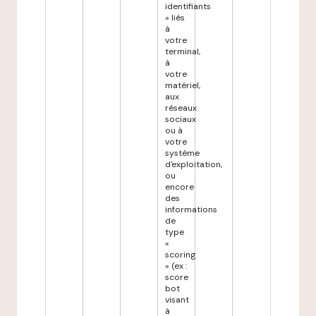
identifiants
» liés
à
votre
terminal,
à
votre
matériel,
aux
réseaux
sociaux
ou à
votre
système
d'exploitation,
ou
encore
des
informations
de
type
«
scoring
» (ex :
score
bot
visant
à