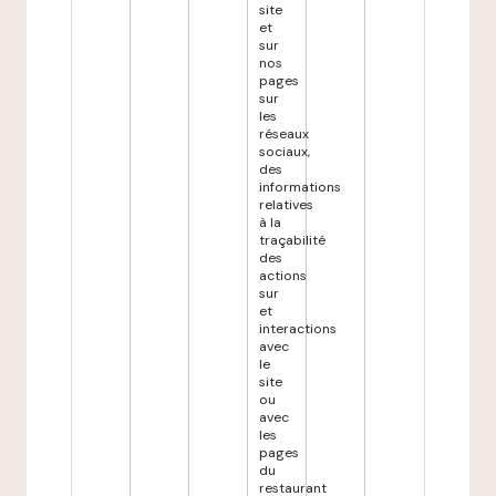
site
et
sur
nos
pages
sur
les
réseaux
sociaux,
des
informations
relatives
à la
traçabilité
des
actions
sur
et
interactions
avec
le
site
ou
avec
les
pages
du
restaurant