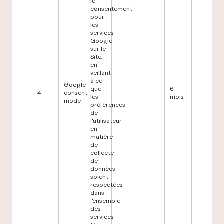
le
consentement
pour
les
services
Google
sur le
Site,
en
veillant
à ce
Google
que
6
4
consent
les
mois
mode
préférences
de
l'utilisateur
en
matière
de
collecte
de
données
soient
respectées
dans
l'ensemble
des
services