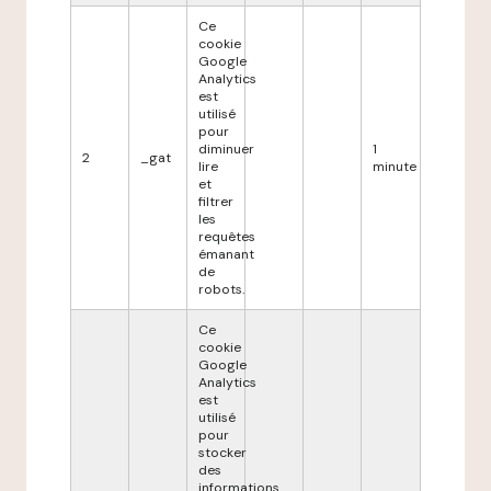
Ce
cookie
Google
Analytics
est
utilisé
pour
diminuer
1
2
_gat
lire
minute
et
filtrer
les
requêtes
émanant
de
robots.
Ce
cookie
Google
Analytics
est
utilisé
pour
stocker
des
informations