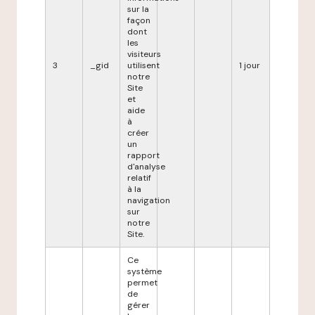
sur la
façon
dont
les
visiteurs
3
_gid
utilisent
1 jour
notre
Site
et
aide
à
créer
un
rapport
d'analyse
relatif
à la
navigation
sur
notre
Site.
Ce
système
permet
de
gérer