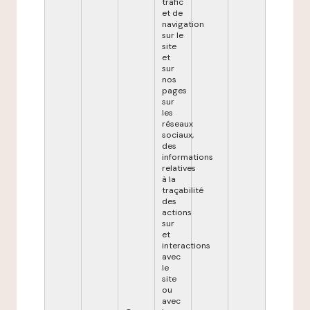
trafic
et de
navigation
sur le
site
et
sur
nos
pages
sur
les
réseaux
sociaux,
des
informations
relatives
à la
traçabilité
des
actions
sur
et
interactions
avec
le
site
ou
avec