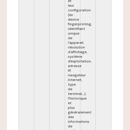
et
leur
configuration
(ex :
device
fingerprinting,
identifiant
unique
de
l'appareil,
résolution
d'affichage,
système
d'exploitation,
adresse
IP,
navigateur
internet,
type
de
terminal,...),
l'historique
et
plus
généralement
des
informations
de