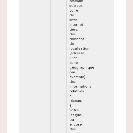
réseaux
sociaux,
voire
de
sites
internet
tiers,
des
données
de
localisation
(adresse
IP et
zone
géographique
par
exemple),
des
informations
relatives
au
réseau,
à
votre
langue,
ou
encore
des