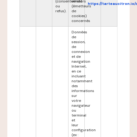
(consentement
vendors
https://tarteaucitron.io/
ou
(émetteurs
refus).
de
cookies)
concernés
Données
de
session,
de
connexion
et de
navigation
Internet,
en ce
incluant
notamment
des
informations
sur
votre
navigateur
ou
terminal
et
leur
configuration
(ex :