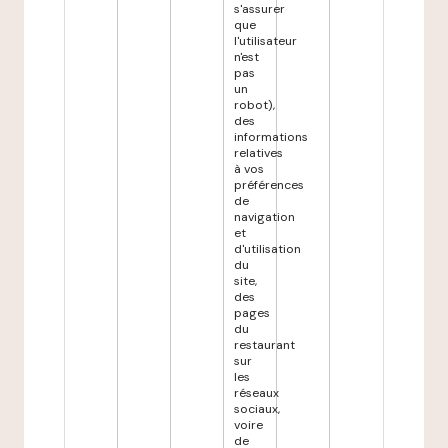
s'assurer
que
l'utilisateur
n'est
pas
un
robot),
des
informations
relatives
à vos
préférences
de
navigation
et
d'utilisation
du
site,
des
pages
du
restaurant
sur
les
réseaux
sociaux,
voire
de