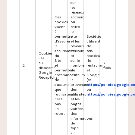
sur
les
réseaux
Ces
sociaux
cookies
ou
visent
entre
à
le
permettre
site
Sociétés
d'assurer
et les
utilisant
la
réseaux
de
sécurisation
sociaux,
tels
Cookies
du
et
cookies
liés
Site
sur le
: le
au
6
2
et
nombre
restaurant
dispositif
mois
permettent
de
et
Google
notamment
visiteurs,
Google
Recaptcha
de
la
(cf.
s'assurer
provenance
https://policies.google.
que
des
ou
l'utilisateur
utilisateurs
https://policies.google.
n'est
et les
pas
pages
un
visitées,
robot.
des
informations
de
type
«