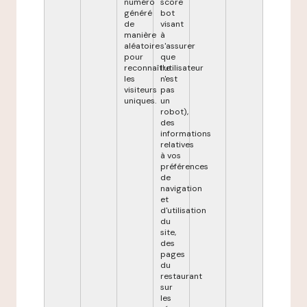
numéro
score
généré
bot
de
visant
manière
à
aléatoire
s'assurer
pour
que
reconnaître
l'utilisateur
les
n'est
visiteurs
pas
uniques.
un
robot),
des
informations
relatives
à vos
préférences
de
navigation
et
d'utilisation
du
site,
des
pages
du
restaurant
sur
les