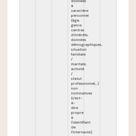
données
à
caractère
personnel
(âge,
genre,
centres
d'intérêts,
données
démographiques,
situation
familiale
/
maritale,
activité
/
statut
professionnel,...)
non
nominatives
(c'est-
à-
dire
propre
à
l'identifiant
de
l'internaute).