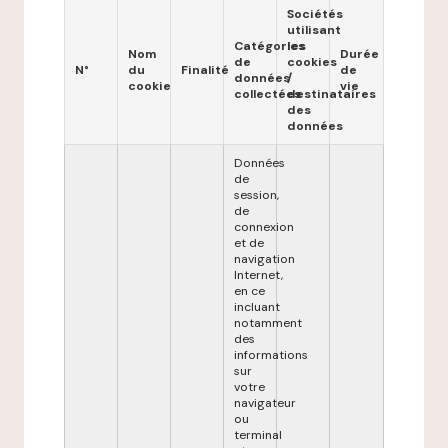
Sociétés
utilisant
Catégories
les
Nom
Durée
de
cookies
N°
du
Finalité
de
données
/
cookie
vie
collectées
destinataires
des
données
Données
de
session,
de
connexion
et de
navigation
Internet,
en ce
incluant
notamment
des
informations
sur
votre
navigateur
ou
terminal