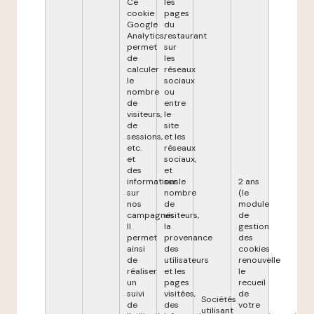
Ce
les
cookie
pages
Google
du
Analytics,
restaurant
permet
sur
de
les
calculer
réseaux
le
sociaux
nombre
ou
de
entre
visiteurs,
le
de
site
sessions,
et les
etc.
réseaux
et
sociaux,
des
et
informations
sur le
2 ans
sur
nombre
(le
nos
de
module
campagnes.
visiteurs,
de
Il
la
gestion
permet
provenance
des
ainsi
des
cookies
de
utilisateurs
renouvelle
réaliser
et les
le
un
pages
recueil
suivi
visitées,
de
Sociétés
de
des
votre
utilisant