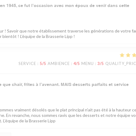
n en 1945, ce fut l’occasion avec mon époux de venir dans cette
 ! Savoir que notre établissement traverse les générations de votre fam
bientôt ! L'équipe de la Brasserie Lipp !
SERVICE
:
5
/5
AMBIENCE
:
4
/5
MENU
:
3
/5
QUALITY_PRI
que chair, frites à l’avenant. MAIS desserts parfaits et service
mes vraiment désolés que le plat principal n'ait pas été à la hauteur ce
sine. En revanche, nous sommes ravis que les desserts et notre équipe v
 L'équipe de la Brasserie Lipp