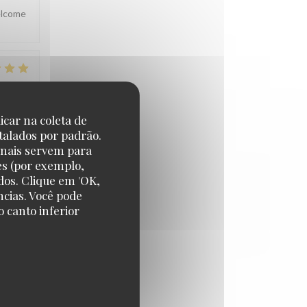
welcome
CE
:
5
/5
icar na coleta de
talados por padrão.
eel
onais servem para
es (por exemplo,
dos. Clique em 'OK,
ncias. Você pode
 u snel
 canto inferior
CE
:
5
/5