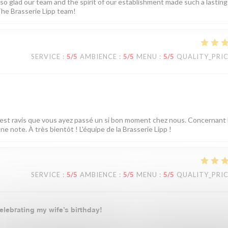
 so glad our team and the spirit of our establishment made such a lasting
he Brasserie Lipp team!
SERVICE
:
5
/5
AMBIENCE
:
5
/5
MENU
:
5
/5
QUALITY_PRI
est ravis que vous ayez passé un si bon moment chez nous. Concernant l
 note. À très bientôt ! L'équipe de la Brasserie Lipp !
SERVICE
:
5
/5
AMBIENCE
:
5
/5
MENU
:
5
/5
QUALITY_PRI
elebrating my wife’s birthday!