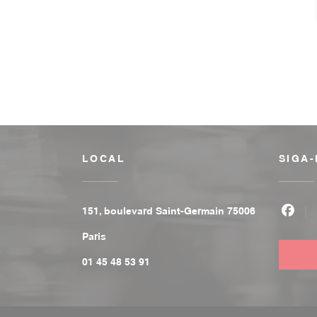
LOCAL
SIGA
151, boulevard Saint-Germain 75006
Face
((abre numa nova janela))
Paris
01 45 48 53 91