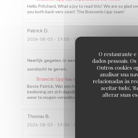
Hello Pritchard, What a joy to read this! We are so glad 
you both back very soon! The Brasserie Lipp team!
Patrick
D
2026-08-03
- 19:00 - GUESTS 2
O restaurante e 
dados pessoais. Os
Heerlijk gegeten in een mooie Franse ambiance Super
Outros cookies o
aandacht te geven.
analisar sua na
Brasserie Lipp
has responded to the review
relacionadas às re
Beste Patrick, Wat een hartverwarmend bericht! Het doe
aceitar tudo', 
bediening zet zich dagelijks in om elke gast oprecht aandac
alterar suas e
weer te mogen verwelkomen! Brasserie Lipp
Thomas
B
2026-08-03
- 19:30 - GUESTS 2