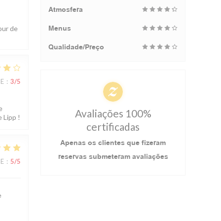
Atmosfera
our de
Menus
Qualidade/Preço
CE
:
3
/5
e
Avaliações 100%
 Lipp !
certificadas
Apenas os clientes que fizeram
reservas submeteram avaliações
CE
:
5
/5
e