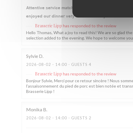
Attentive service matched by traditional cuisine exe
enjoyed our dinner very much! Thank you
Brasserie Lipp
has responded to the review
Hello Thomas, What a joy to read this! We are so glad the
selection added to the evening. We hope to welcome you 
Sylvie
D
2026-08-02
- 14:00 - GUESTS 4
Brasserie Lipp
has responded to the review
Bonjour Sylvie, Merci pour ce retour sincère ! Nous som
l'assaisonnement du pied de porc est bien notée et transm
Brasserie Lipp !
Monika
B
2026-08-02
- 14:00 - GUESTS 2