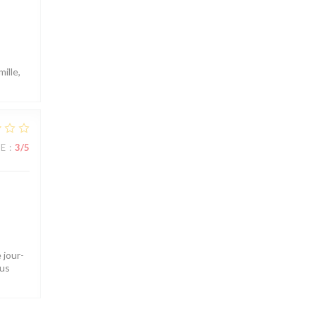
ille,
CE
:
3
/5
 jour-
ous