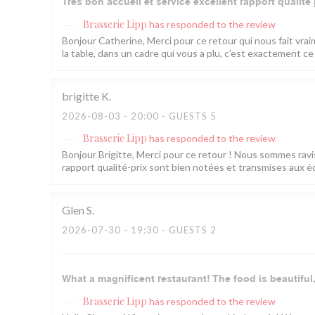
Très bon accueil et service excellent rapport qualité 
Brasserie Lipp
has responded to the review
Bonjour Catherine, Merci pour ce retour qui nous fait vrai
la table, dans un cadre qui vous a plu, c'est exactement ce
brigitte
K
2026-08-03
- 20:00 - GUESTS 5
Brasserie Lipp
has responded to the review
Bonjour Brigitte, Merci pour ce retour ! Nous sommes ravis 
rapport qualité-prix sont bien notées et transmises aux éq
Glen
S
2026-07-30
- 19:30 - GUESTS 2
What a magnificent restaurant! The food is beautiful,
Brasserie Lipp
has responded to the review