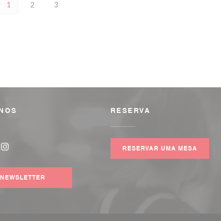
1
2
3
-NOS
RESERVA
RESERVAR UMA MESA
book ((abre numa nova janela))
Instagram ((abre numa nova janela))
NEWSLETTER