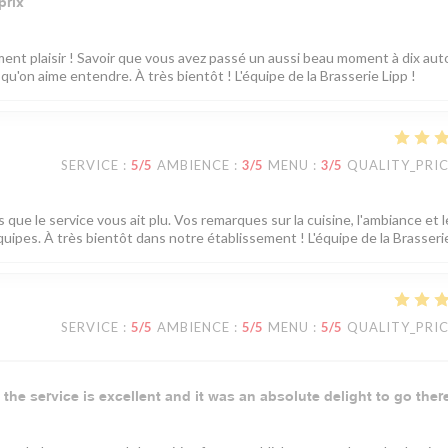
prix
ment plaisir ! Savoir que vous avez passé un aussi beau moment à dix aut
 qu'on aime entendre. À très bientôt ! L'équipe de la Brasserie Lipp !
SERVICE
:
5
/5
AMBIENCE
:
3
/5
MENU
:
3
/5
QUALITY_PRI
que le service vous ait plu. Vos remarques sur la cuisine, l'ambiance et l
uipes. À très bientôt dans notre établissement ! L'équipe de la Brasserie
SERVICE
:
5
/5
AMBIENCE
:
5
/5
MENU
:
5
/5
QUALITY_PRI
 the service is excellent and it was an absolute delight to go ther