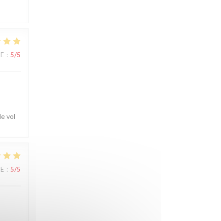
CE
:
5
/5
e vol
CE
:
5
/5