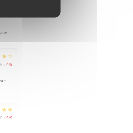
wine
CE
:
4
/5
 sur
CE
:
5
/5