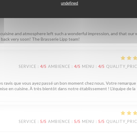
undefined
cuted at a high level. A good and reasonably priced wine list. We
 cuisine and atmosphere left such a wonderful impression, and that our 
back very soon! The Brasserie Lipp team!
SERVICE
:
4
/5
AMBIENCE
:
4
/5
MENU
:
4
/5
QUALITY_PRI
mes ravis que vous ayez passé un bon moment chez nous. Votre remarque
ise en cuisine. À très bientôt dans notre établissement ! L'équipe de la
SERVICE
:
5
/5
AMBIENCE
:
5
/5
MENU
:
5
/5
QUALITY_PRI