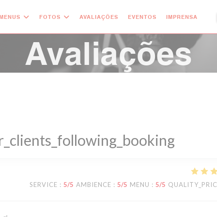
MENUS
FOTOS
AVALIAÇÕES
EVENTOS
IMPRENSA
((
Avaliações
_clients_following_booking
SERVICE
:
5
/5
AMBIENCE
:
5
/5
MENU
:
5
/5
QUALITY_PRI