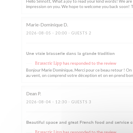
Hello Sinnott, What a joy to read your kind words! We are
impression on you. We hope to welcome you back soon! T
Marie-Dominique
D
2026-08-05
- 20:00 - GUESTS 2
Une vraie brasserie dans la grande tradition
Brasserie Lipp
has responded to the review
Bonjour Marie Dominique, Merci pour ce beau retour ! On 
au vent, on comprend votre déception et on en prend bonne
Dean
P
2026-08-04
- 12:30 - GUESTS 3
Beautiful space and great French food and service c
Brasserie Lipp
has responded to the review