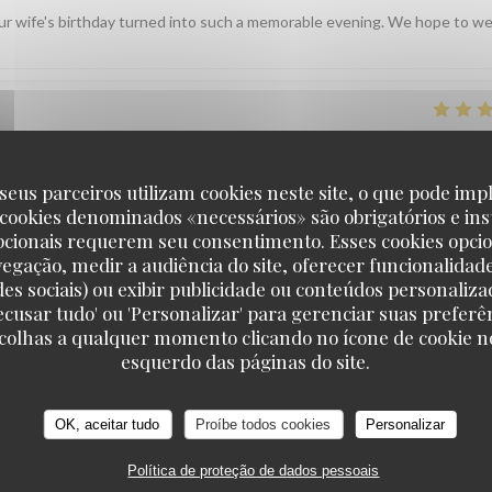
your wife's birthday turned into such a memorable evening. We hope to 
SERVICE
:
5
/5
AMBIENCE
:
5
/5
MENU
:
5
/5
QUALITY_PRI
seus parceiros utilizam cookies neste site, o que pode impl
 cookies denominados «necessários» são obrigatórios e ins
 bediening die er echt een persoonlijk tintje aan geven door je v
pcionais requerem seu consentimento. Esses cookies opci
vegação, medir a audiência do site, oferecer funcionalidad
des sociais) ou exibir publicidade ou conteúdos personaliza
t ons enorm deugd te horen dat u zich zo welkom hebt gevoeld. Onze
'Recusar tudo' ou 'Personalizar' para gerenciar suas preferê
ht te geven, en het is bijzonder fijn dat u dit zo hebt ervaren. We hopen
scolhas a qualquer momento clicando no ícone de cookie no
esquerdo das páginas do site.
OK, aceitar tudo
Proíbe todos cookies
Personalizar
SERVICE
:
5
/5
AMBIENCE
:
5
/5
MENU
:
5
/5
QUALITY_PRI
Política de proteção de dados pessoais