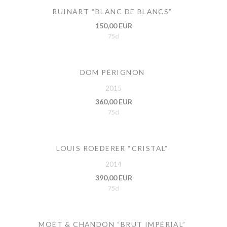
RUINART “BLANC DE BLANCS”
150,00 EUR
75cl
DOM PÉRIGNON
2015
360,00 EUR
75cl
LOUIS ROEDERER “CRISTAL”
2014
390,00 EUR
75cl
MOËT & CHANDON “BRUT IMPÉRIAL”