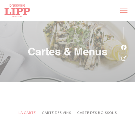
Personnalisation de vos choix en matière de cookies
Cartes & Menus
Face
Inst
LA CARTE
CARTE DES VINS
CARTE DES BOISSONS