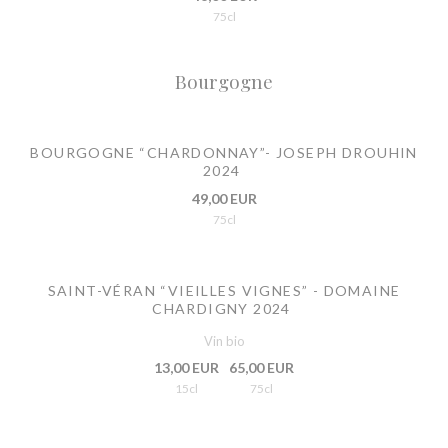
75cl
Bourgogne
BOURGOGNE “CHARDONNAY”- JOSEPH DROUHIN
2024
49,00 EUR
75cl
SAINT-VÉRAN “VIEILLES VIGNES” - DOMAINE
CHARDIGNY 2024
Vin bio
13,00 EUR
65,00 EUR
15cl
75cl