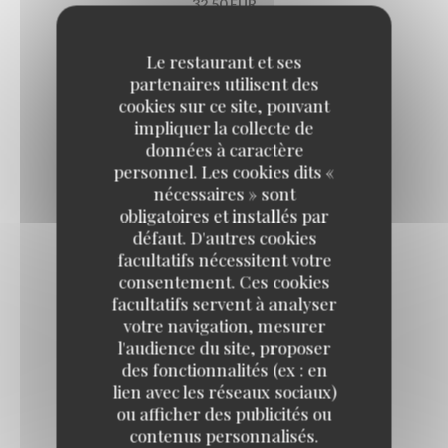
32,50 EUR
Le restaurant et ses
Les plats du jour du jeudi
partenaires utilisent des
cookies sur ce site, pouvant
impliquer la collecte de
CASSOULET LIPP
données à caractère
26,50 EUR
personnel. Les cookies dits «
nécessaires » sont
obligatoires et installés par
AÏOLI DE CABILLAUD
défaut. D'autres cookies
facultatifs nécessitent votre
Œuf plein air, bulots, légumes d'été
consentement. Ces cookies
29,50 EUR
facultatifs servent à analyser
votre navigation, mesurer
l'audience du site, proposer
Les plats du jour du vendredi
des fonctionnalités (ex : en
lien avec les réseaux sociaux)
ou afficher des publicités ou
RAIE AU BEURRE NOISETTE, CÂPRES
contenus personnalisés.