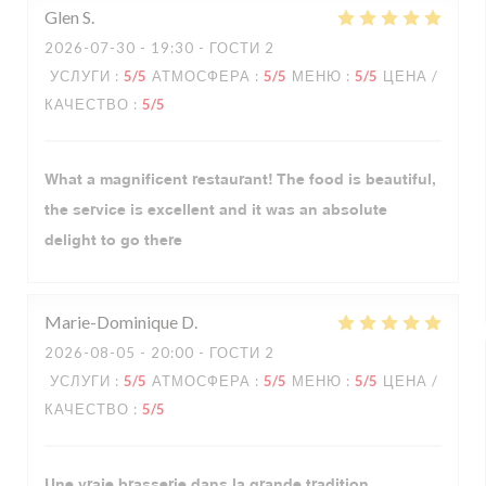
Glen
S
2026-07-30
- 19:30 - ГОСТИ 2
УСЛУГИ
:
5
/5
АТМОСФЕРА
:
5
/5
МЕНЮ
:
5
/5
ЦЕНА /
КАЧЕСТВО
:
5
/5
What a magnificent restaurant! The food is beautiful,
the service is excellent and it was an absolute
delight to go there
Marie-Dominique
D
2026-08-05
- 20:00 - ГОСТИ 2
УСЛУГИ
:
5
/5
АТМОСФЕРА
:
5
/5
МЕНЮ
:
5
/5
ЦЕНА /
КАЧЕСТВО
:
5
/5
Une vraie brasserie dans la grande tradition