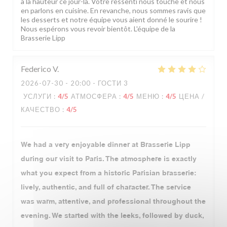
à la hauteur ce jour-là. Votre ressenti nous touche et nous
en parlons en cuisine. En revanche, nous sommes ravis que
les desserts et notre équipe vous aient donné le sourire !
Nous espérons vous revoir bientôt. L'équipe de la
Brasserie Lipp
Federico
V
2026-07-30
- 20:00 - ГОСТИ 3
УСЛУГИ
:
4
/5
АТМОСФЕРА
:
4
/5
МЕНЮ
:
4
/5
ЦЕНА /
КАЧЕСТВО
:
4
/5
We had a very enjoyable dinner at Brasserie Lipp
during our visit to Paris. The atmosphere is exactly
what you expect from a historic Parisian brasserie:
lively, authentic, and full of character. The service
was warm, attentive, and professional throughout the
evening. We started with the leeks, followed by duck,