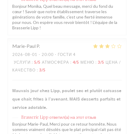
Bonjour Monika, Quel beau message, merci du fond du
cœur ! Savoir que notre établissement traverse les
générations de votre famille, c'est une fierté immense
pour nous. On espère vous revoir bientôt ! L'équipe de la
Brasserie Lipp !
Marie-Paul
P
2026-08-01
- 20:00 - ГОСТИ 4
УСЛУГИ
:
5
/5
АТМОСФЕРА
:
4
/5
МЕНЮ
:
3
/5
ЦЕНА /
КАЧЕСТВО
:
3
/5
Mauvais jour chez Lipp, poulet sec et plutôt carcasse
que chair, frites à l’avenant. MAIS desserts parfaits et
service adorable.
Brasserie Lipp
ответил(а) на этот отзыв
Bonjour Marie-Paul, Merci pour ce retour honnête. Nous
sommes vraiment désolés que le plat principal n'ait pas été