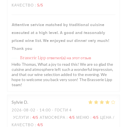
КАЧЕСТВО
:
5
/5
Attentive service matched by traditional cuisine
executed at a high level. A good and reasonably
priced wine list. We enjoyed our dinner very much!
Thank you
Brasserie Lipp
ответил(а) на этот отзыв
Hello Thomas, What a joy to read this! We are so glad the
cuisine and atmosphere left such a wonderful impression,
and that our wine selection added to the evening. We
hope to welcome you back very soon! The Brasserie Lipp
team!
Sylvie
D
2026-08-02
- 14:00 - ГОСТИ 4
УСЛУГИ
:
4
/5
АТМОСФЕРА
:
4
/5
МЕНЮ
:
4
/5
ЦЕНА /
КАЧЕСТВО
:
4
/5