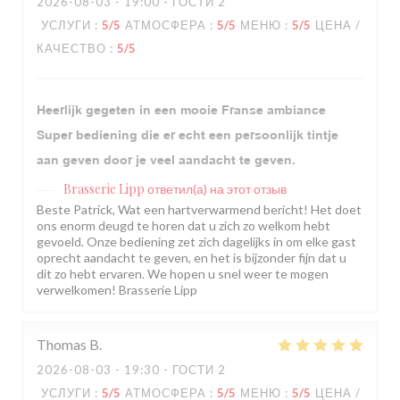
2026-08-03
- 19:00 - ГОСТИ 2
УСЛУГИ
:
5
/5
АТМОСФЕРА
:
5
/5
МЕНЮ
:
5
/5
ЦЕНА /
КАЧЕСТВО
:
5
/5
Heerlijk gegeten in een mooie Franse ambiance
Super bediening die er echt een persoonlijk tintje
aan geven door je veel aandacht te geven.
Brasserie Lipp
ответил(а) на этот отзыв
Beste Patrick, Wat een hartverwarmend bericht! Het doet
ons enorm deugd te horen dat u zich zo welkom hebt
gevoeld. Onze bediening zet zich dagelijks in om elke gast
oprecht aandacht te geven, en het is bijzonder fijn dat u
dit zo hebt ervaren. We hopen u snel weer te mogen
verwelkomen! Brasserie Lipp
Thomas
B
2026-08-03
- 19:30 - ГОСТИ 2
УСЛУГИ
:
5
/5
АТМОСФЕРА
:
5
/5
МЕНЮ
:
5
/5
ЦЕНА /