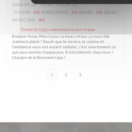
2026-07-28
- 20:30 - ГОСТИ 12
УСЛУГИ
:
5
/5
АТМОСФЕРА
:
5
/5
МЕНЮ
:
5
/5
ЦЕНА /
КАЧЕСТВО
:
4
/5
Brasserie Lipp
ответил(а) на этот отзыв
Bonjour Anne, Merci pour ce beau retour, ça nous fait
vraiment plaisir ! Savoir que le service, la cuisine et
l'ambiance vous ont autant séduite, c'est exactement ce
qui nous motive chaque jour. À très bientôt chez nous !
L'équipe de la Brasserie Lipp !
1
2
3