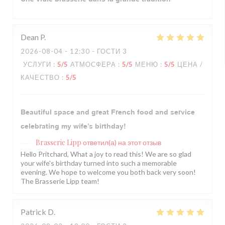
Dean
P
2026-08-04
- 12:30 - ГОСТИ 3
УСЛУГИ
:
5
/5
АТМОСФЕРА
:
5
/5
МЕНЮ
:
5
/5
ЦЕНА /
КАЧЕСТВО
:
5
/5
Beautiful space and great French food and service
celebrating my wife’s birthday!
Brasserie Lipp
ответил(а) на этот отзыв
Hello Pritchard, What a joy to read this! We are so glad
your wife's birthday turned into such a memorable
evening. We hope to welcome you both back very soon!
The Brasserie Lipp team!
Patrick
D