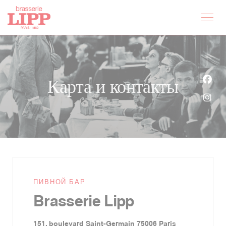
Панель управления cookies
Карта и контакты
Face
Inst
ПИВНОЙ БАР
Brasserie Lipp
((открывается в
151, boulevard Saint-Germain 75006 Paris