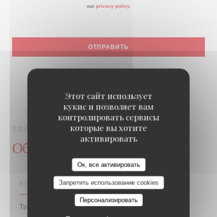
our
privacy policy
.
Этот сайт использует
кукис и позволяет вам
контролировать сервисы
которые вы хотите
BRASSERIE LIPP
ПИВНОЙ БАР
PARIS
активировать
Общая информация
Ок, все активировать
Запретить использование cookies
КУХНЯ
Персонализировать
Традиционный французский, Традиционная кухня