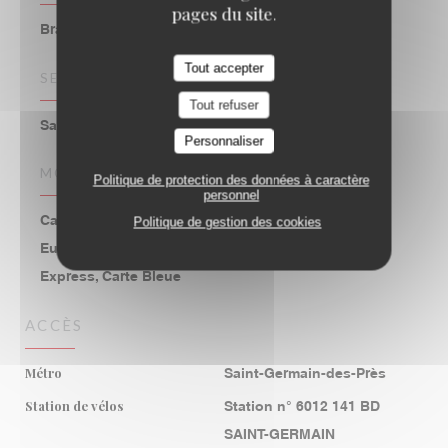
pages du site.
Brasserie
Tout accepter
SERVICES
Tout refuser
Salle climatisée, Accès Wifi, Terrasse
Personnaliser
MOYENS DE PAIEMENT
Politique de protection des données à caractère
personnel
Carte bancaire, Apple Pay, Titres restaurant,
Politique de gestion des cookies
Eurocard/Mastercard, Espèces, Visa, American
Express, Carte Bleue
ACCÈS
Métro
Saint-Germain-des-Près
Station de vélos
Station n° 6012 141 BD
SAINT-GERMAIN