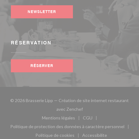
NEWSLETTER
RÉSERVATION
RÉSERVER
© 2026 Brasserie Lipp — Création de site internet restaurant
((ouvre une nouvelle fenêtre)
avec
Zenchef
Mentions légales
CGU
((ouvre une nouvelle fenêtre))
((ouvre une nouvelle fen
Politique de protection des données à caractère personnel
((ouvre une nouvelle fenêtre))
Politique de cookies
Accessibilite
((ouvre une nouvelle fenêtre))
((ouvre une nouvelle fe