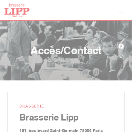
Personnalisation de vos choix en matière de cookies
Accès/Contact
Face
Inst
BRASSERIE
Brasserie Lipp
((ouvre une no
151, boulevard Saint-Germain 75006 Paris