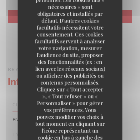
nécessaires » sont
obligatoires et installés par
défaut. D'autres cookies
facultatifs nécessitent votre
consentement. Ces cookies
facultatifs servent à analyser
votre navigation, mesurer
l'audience du site, proposer
des fonctionnalités (ex : en
lien avec les réseaux sociaux)
BRASSERIE LIPP
BRASSERIE
PARIS
ou afficher des publicités ou
Infos pratiques
contenus personnalisés.
Cliquez sur « Tout accepter
», « Tout refuser » ou «
Personnaliser » pour gérer
CUISINE
vos préférences. Vous
pouvez modifier vos choix à
Française Traditionnelle, Cuisine Traditionnelle
tout moment en cliquant sur
l'icône représentant un
TYPE DE RESTAURANT
cookie en bas à gauche des