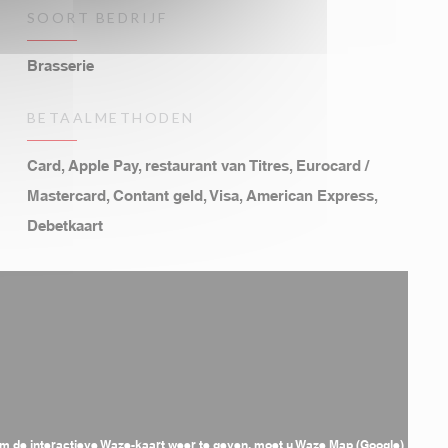
SOORT BEDRIJF
Brasserie
BETAALMETHODEN
Card, Apple Pay, restaurant van Titres, Eurocard /
Mastercard, Contant geld, Visa, American Express,
Debetkaart
m de interactieve Waze-kaart weer te geven, moet u Waze Map (Google)