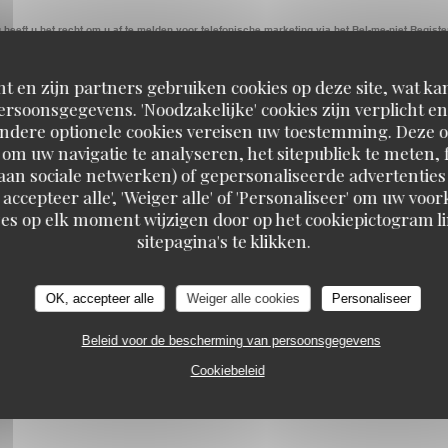
eeft u het recht om u af te melden voor telefonische marketing via het Bel-me-niet Registe
informatie over hoe wij uw gegevens verwerken, zie ons
privacybeleid
.
t en zijn partners gebruiken cookies op deze site, wat kan
rsoonsgegevens. 'Noodzakelijke' cookies zijn verplicht 
Andere optionele cookies vereisen uw toestemming. Deze o
om uw navigatie te analyseren, het sitepubliek te meten, f
d aan sociale netwerken) of gepersonaliseerde advertenties
 accepteer alle', 'Weiger alle' of 'Personaliseer' om uw vo
es op elk moment wijzigen door op het cookiepictogram l
sitepagina's te klikken.
OK, accepteer alle
Weiger alle cookies
Personaliseer
Beleid voor de bescherming van persoonsgegevens
tie
Cookiebeleid