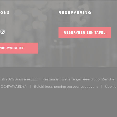
 ONS
RESERVERING
RESERVEER EEN TAFEL
book ((opent in een nieuw venster))
Instagram ((opent in een nieuw venster))
NIEUWSBRIEF
(
© 2026 Brasserie Lipp — Restaurant website gecreëerd door
Zenchef
VOORWAARDEN
Beleid bescherming persoonsgegevens
Cookies
w venster))
((opent in een nieuw venster))
((opent in een nieuw venster)