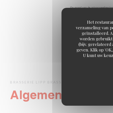
Op grond van de privacywetgeving h
Het restauran
verzameling van pe
geïnstalleerd. 
worden gebruikt 
(bijv. gerelateer
geven. Klik op 'OK,
U kunt uw keuz
BRASSERIE LIPP
BRASSERIE
PARIS
Algemene informa