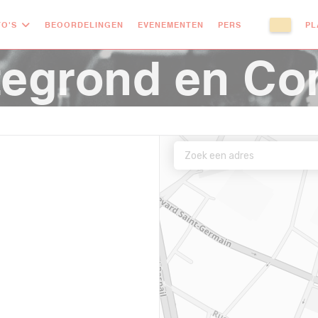
O'S
BEOORDELINGEN
EVENEMENTEN
PERS
PL
((OPENT IN E
((OPENT
tegrond en Co
in een nieuw venster))