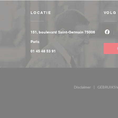
LOCATIE
VOLG
151, boulevard Saint-Germain 75006
Face
((opent in een nieuw venster))
Paris
01 45 48 53 91
Disclaimer
GEBRUIKS
((opent in een nieu