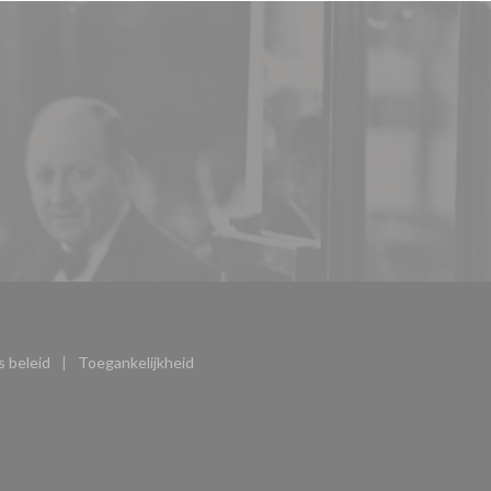
(opent in een nieuw venster))
 beleid
Toegankelijkheid
)
((opent in een nieuw venster))
((opent in een nieuw venster))