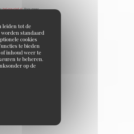
r:
bel-me-niet.nl
. Voor meer
 leiden tot de
en worden standaard
ptionele cookies
uncties te bieden
 of inhoud weer te
orkeuren te beheren.
inksonder op de