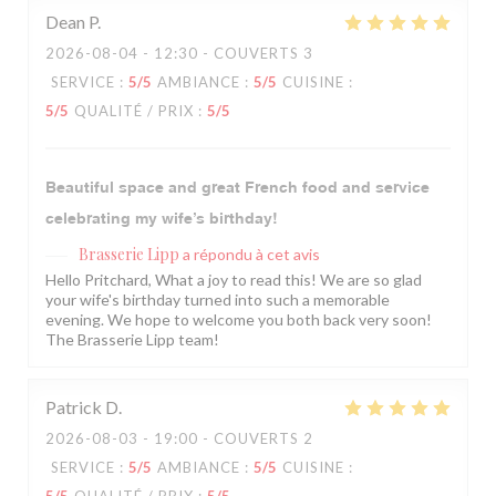
Dean
P
2026-08-04
- 12:30 - COUVERTS 3
SERVICE
:
5
/5
AMBIANCE
:
5
/5
CUISINE
:
5
/5
QUALITÉ / PRIX
:
5
/5
Beautiful space and great French food and service
celebrating my wife’s birthday!
Brasserie Lipp
a répondu à cet avis
Hello Pritchard, What a joy to read this! We are so glad
your wife's birthday turned into such a memorable
evening. We hope to welcome you both back very soon!
The Brasserie Lipp team!
Patrick
D
2026-08-03
- 19:00 - COUVERTS 2
SERVICE
:
5
/5
AMBIANCE
:
5
/5
CUISINE
: