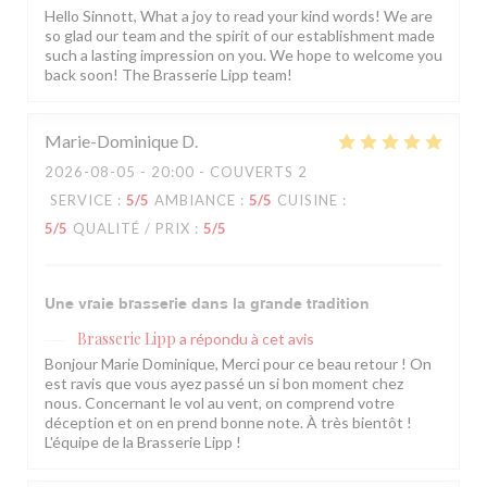
Hello Sinnott, What a joy to read your kind words! We are
so glad our team and the spirit of our establishment made
such a lasting impression on you. We hope to welcome you
back soon! The Brasserie Lipp team!
Marie-Dominique
D
2026-08-05
- 20:00 - COUVERTS 2
SERVICE
:
5
/5
AMBIANCE
:
5
/5
CUISINE
:
5
/5
QUALITÉ / PRIX
:
5
/5
Une vraie brasserie dans la grande tradition
Brasserie Lipp
a répondu à cet avis
Bonjour Marie Dominique, Merci pour ce beau retour ! On
est ravis que vous ayez passé un si bon moment chez
nous. Concernant le vol au vent, on comprend votre
déception et on en prend bonne note. À très bientôt !
L'équipe de la Brasserie Lipp !