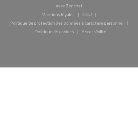
((ouvre une nouvelle fenêtre)
avec
Zenchef
Mentions légales
CGU
((ouvre une nouvelle fenêtre))
((ouvre une nouvelle fen
Politique de protection des données à caractère personnel
((ouvre une nouvelle fenêtre))
Politique de cookies
Accessibilite
((ouvre une nouvelle fenêtre))
((ouvre une nouvelle fe