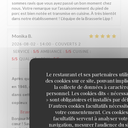
sommes ravis que vous ayez passé un bon moment chez
nous. Votre remarque sur l'assaisonnement du pied de
porc est bien notée et transmise en cuisine. À très bientôt
dans notre établissement ! L'équipe de la Brasserie Lipp !
Monika
B
2026-08-02
- 14:00 - COUVERTS 2
SERVICE
:
5
/5
AMBIANCE
:
5
/5
CUISINE
:
5
/5
QUALITÉ / PRIX
:
5
/5
Le restaurant et ses partenaires util
Après que notre grand mère qui y a fêté la libération
des cookies sur ce site, pouvant impl
la collecte de données à caractèr
en 1945, ce fut l’occasion avec mon époux de venir
personnel. Les cookies dits « nécessa
dans cette institution. Le repas fut très bon et
» sont obligatoires et installés par dé
copieux
D'autres cookies facultatifs nécessit
votre consentement. Ces cookies
Brasserie Lipp
a répondu à cet avis
facultatifs servent à analyser votr
Bonjour Monika, Quel beau message, merci du fond du
navigation, mesurer l'audience du si
cœur ! Savoir que notre établissement traverse les