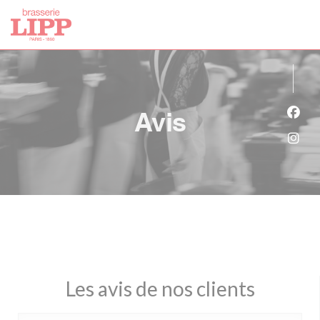
Personnalisation de vos choix en matière de cookies
Avis
Face
Inst
Les avis de nos clients