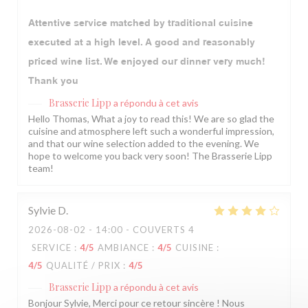
Attentive service matched by traditional cuisine
executed at a high level. A good and reasonably
priced wine list. We enjoyed our dinner very much!
Thank you
Brasserie Lipp
a répondu à cet avis
Hello Thomas, What a joy to read this! We are so glad the
cuisine and atmosphere left such a wonderful impression,
and that our wine selection added to the evening. We
hope to welcome you back very soon! The Brasserie Lipp
team!
Sylvie
D
2026-08-02
- 14:00 - COUVERTS 4
SERVICE
:
4
/5
AMBIANCE
:
4
/5
CUISINE
:
4
/5
QUALITÉ / PRIX
:
4
/5
Brasserie Lipp
a répondu à cet avis
Bonjour Sylvie, Merci pour ce retour sincère ! Nous