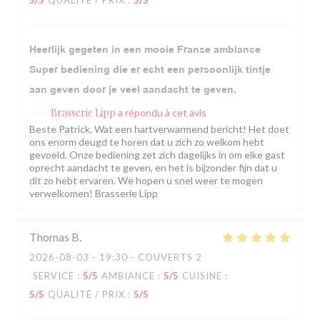
5
/5
QUALITÉ / PRIX
:
5
/5
Heerlijk gegeten in een mooie Franse ambiance
Super bediening die er echt een persoonlijk tintje
aan geven door je veel aandacht te geven.
Brasserie Lipp
a répondu à cet avis
Beste Patrick, Wat een hartverwarmend bericht! Het doet
ons enorm deugd te horen dat u zich zo welkom hebt
gevoeld. Onze bediening zet zich dagelijks in om elke gast
oprecht aandacht te geven, en het is bijzonder fijn dat u
dit zo hebt ervaren. We hopen u snel weer te mogen
verwelkomen! Brasserie Lipp
Thomas
B
2026-08-03
- 19:30 - COUVERTS 2
SERVICE
:
5
/5
AMBIANCE
:
5
/5
CUISINE
:
5
/5
QUALITÉ / PRIX
:
5
/5