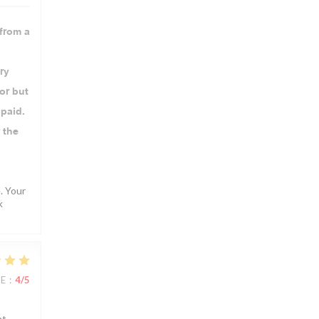
 from a
ry
or but
 paid.
 the
. Your
k
CE
:
4
/5
nt