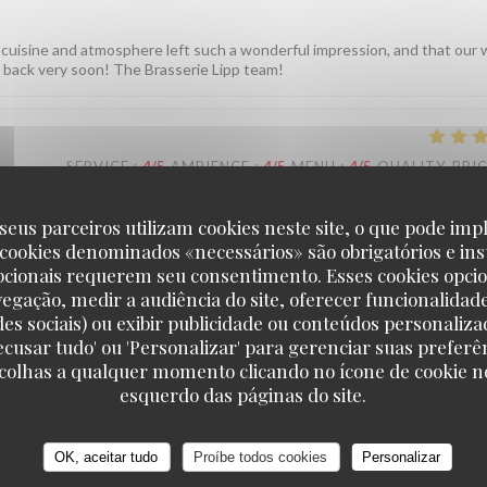
 cuisine and atmosphere left such a wonderful impression, and that our 
back very soon! The Brasserie Lipp team!
SERVICE
:
4
/5
AMBIENCE
:
4
/5
MENU
:
4
/5
QUALITY_PRI
seus parceiros utilizam cookies neste site, o que pode impl
mes ravis que vous ayez passé un bon moment chez nous. Votre remarque
ise en cuisine. À très bientôt dans notre établissement ! L'équipe de la
 cookies denominados «necessários» são obrigatórios e ins
pcionais requerem seu consentimento. Esses cookies opci
vegação, medir a audiência do site, oferecer funcionalidad
des sociais) ou exibir publicidade ou conteúdos personaliza
'Recusar tudo' ou 'Personalizar' para gerenciar suas preferê
SERVICE
:
5
/5
AMBIENCE
:
5
/5
MENU
:
5
/5
QUALITY_PRI
scolhas a qualquer momento clicando no ícone de cookie no
esquerdo das páginas do site.
n en 1945, ce fut l’occasion avec mon époux de venir dans cette
OK, aceitar tudo
Proíbe todos cookies
Personalizar