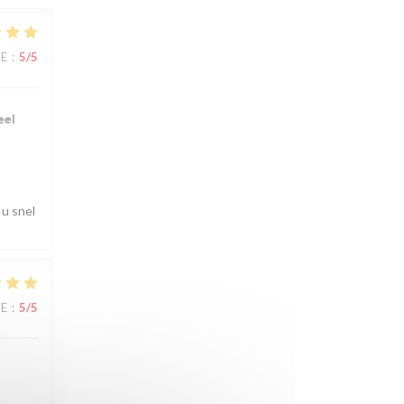
CE
:
5
/5
eel
 u snel
CE
:
5
/5