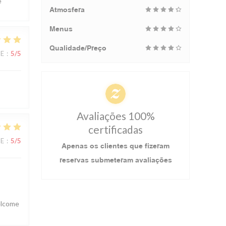
e
Atmosfera
Menus
Qualidade/Preço
CE
:
5
/5
Avaliações 100%
certificadas
CE
:
5
/5
Apenas os clientes que fizeram
reservas submeteram avaliações
welcome