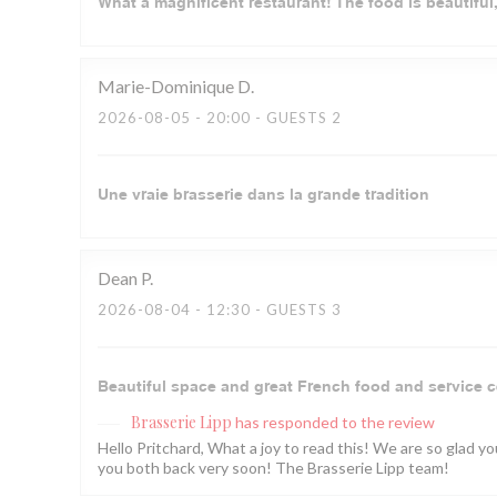
What a magnificent restaurant! The food is beautiful,
Marie-Dominique
D
2026-08-05
- 20:00 - GUESTS 2
Une vraie brasserie dans la grande tradition
Dean
P
2026-08-04
- 12:30 - GUESTS 3
Beautiful space and great French food and service c
Brasserie Lipp
has responded to the review
Hello Pritchard, What a joy to read this! We are so glad 
you both back very soon! The Brasserie Lipp team!