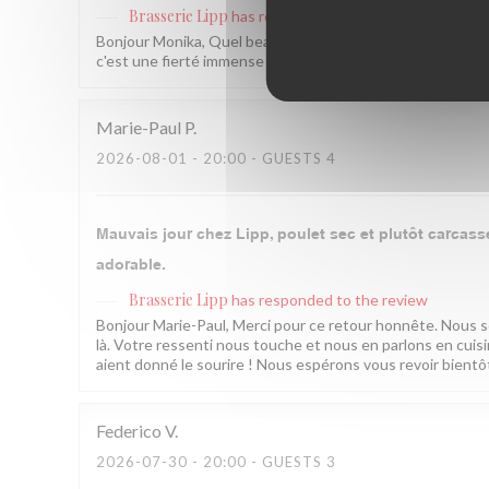
Brasserie Lipp
has responded to the review
Bonjour Monika, Quel beau message, merci du fond du cœur
c'est une fierté immense pour nous. On espère vous revoir 
Marie-Paul
P
2026-08-01
- 20:00 - GUESTS 4
Mauvais jour chez Lipp, poulet sec et plutôt carcasse 
adorable.
Brasserie Lipp
has responded to the review
Bonjour Marie-Paul, Merci pour ce retour honnête. Nous som
là. Votre ressenti nous touche et nous en parlons en cui
aient donné le sourire ! Nous espérons vous revoir bientôt.
Federico
V
2026-07-30
- 20:00 - GUESTS 3