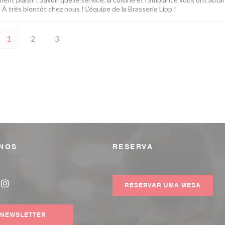
À très bientôt chez nous ! L'équipe de la Brasserie Lipp !
1
2
3
-NOS
RESERVA
RESERVAR UMA MESA
book ((abre numa nova janela))
Instagram ((abre numa nova janela))
NEWSLETTER