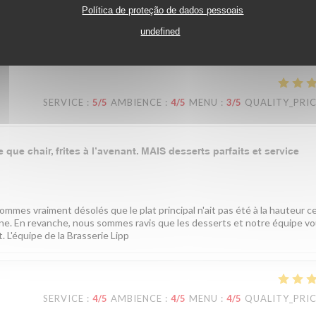
Política de proteção de dados pessoais
 ! Savoir que notre établissement traverse les générations de votre fam
undefined
bientôt ! L'équipe de la Brasserie Lipp !
SERVICE
:
5
/5
AMBIENCE
:
4
/5
MENU
:
3
/5
QUALITY_PRI
que chair, frites à l’avenant. MAIS desserts parfaits et service
mes vraiment désolés que le plat principal n'ait pas été à la hauteur ce
sine. En revanche, nous sommes ravis que les desserts et notre équipe v
 L'équipe de la Brasserie Lipp
SERVICE
:
4
/5
AMBIENCE
:
4
/5
MENU
:
4
/5
QUALITY_PRI