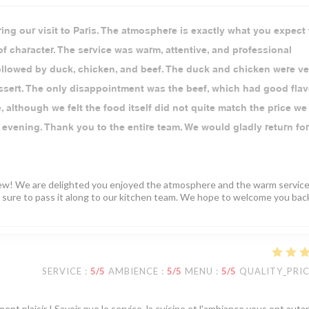
ing our visit to Paris. The atmosphere is exactly what you expect
l of character. The service was warm, attentive, and professional
followed by duck, chicken, and beef. The duck and chicken were ve
essert. The only disappointment was the beef, which had good flav
, although we felt the food itself did not quite match the price we
evening. Thank you to the entire team. We would gladly return for
iew! We are delighted you enjoyed the atmosphere and the warm service
e sure to pass it along to our kitchen team. We hope to welcome you bac
SERVICE
:
5
/5
AMBIENCE
:
5
/5
MENU
:
5
/5
QUALITY_PRI
ent plaisir ! Savoir que le service, la cuisine et l'ambiance vous ont auta