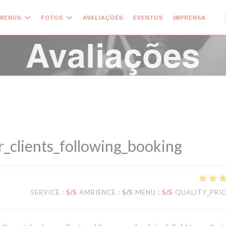
MENUS
FOTOS
AVALIAÇÕES
EVENTOS
IMPRENSA
((
Avaliações
_clients_following_booking
SERVICE
:
5
/5
AMBIENCE
:
5
/5
MENU
:
5
/5
QUALITY_PRI