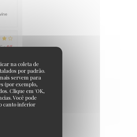
wine
CE
:
4
/5
icar na coleta de
 sur
talados por padrão.
onais servem para
es (por exemplo,
dos. Clique em 'OK,
ncias. Você pode
CE
:
5
/5
 canto inferior