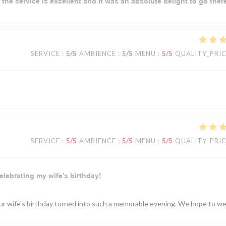
 the service is excellent and it was an absolute delight to go ther
SERVICE
:
5
/5
AMBIENCE
:
5
/5
MENU
:
5
/5
QUALITY_PRI
SERVICE
:
5
/5
AMBIENCE
:
5
/5
MENU
:
5
/5
QUALITY_PRI
elebrating my wife’s birthday!
your wife's birthday turned into such a memorable evening. We hope to 