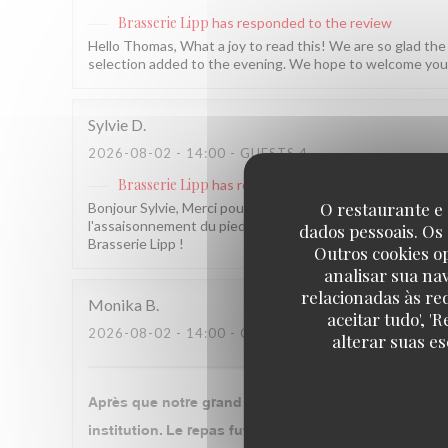
Brasserie Lipp
has responded to the review
Hello Thomas, What a joy to read this! We are so glad the
selection added to the evening. We hope to welcome you 
Sylvie
D
2026-08-02
- 14:00 - GUESTS 4
Brasserie Lipp
has responded to the review
O restaurante e 
Bonjour Sylvie, Merci pour ce retour sincère ! Nous som
l'assaisonnement du pied de porc est bien notée et transm
dados pessoais. Os
Brasserie Lipp !
Outros cookies o
analisar sua na
relacionadas às re
Monika
B
aceitar tudo', 
2026-08-02
- 14:00 - GUESTS 2
alterar suas e
Après que notre grand mère qui y a fêté la libératio
institution. Le repas fut très bon et copieux