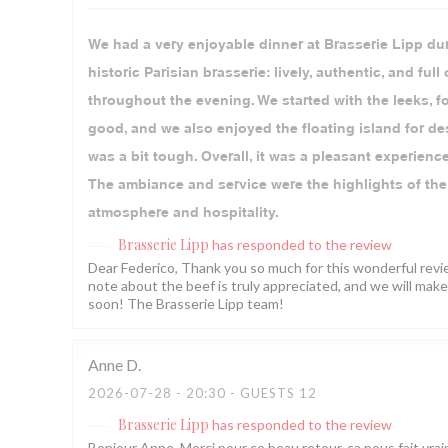
We had a very enjoyable dinner at Brasserie Lipp dur
historic Parisian brasserie: lively, authentic, and ful
throughout the evening. We started with the leeks, 
good, and we also enjoyed the floating island for d
was a bit tough. Overall, it was a pleasant experience
The ambiance and service were the highlights of the 
atmosphere and hospitality.
Brasserie Lipp
has responded to the review
Dear Federico, Thank you so much for this wonderful rev
note about the beef is truly appreciated, and we will mak
soon! The Brasserie Lipp team!
Anne
D
2026-07-28
- 20:30 - GUESTS 12
Brasserie Lipp
has responded to the review
Bonjour Anne, Merci pour ce beau retour, ça nous fait vraim