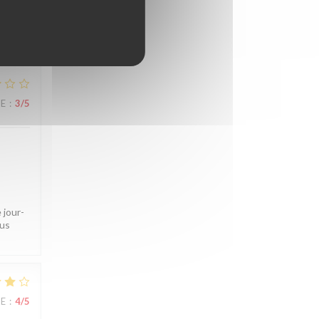
ille,
CE
:
3
/5
 jour-
ous
CE
:
4
/5