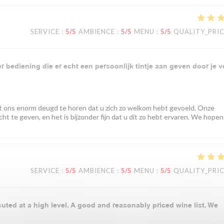
SERVICE
:
5
/5
AMBIENCE
:
5
/5
MENU
:
5
/5
QUALITY_PRI
 bediening die er echt een persoonlijk tintje aan geven door je v
t ons enorm deugd te horen dat u zich zo welkom hebt gevoeld. Onze
ht te geven, en het is bijzonder fijn dat u dit zo hebt ervaren. We hopen
SERVICE
:
5
/5
AMBIENCE
:
5
/5
MENU
:
5
/5
QUALITY_PRI
cuted at a high level. A good and reasonably priced wine list. We