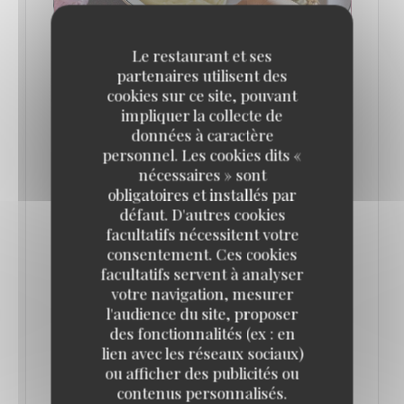
Le restaurant et ses
partenaires utilisent des
cookies sur ce site, pouvant
impliquer la collecte de
LES 10 MEILLEURS RESTAURANTS
données à caractère
AUTHENTIQUES ET TYPIQUEMENT
personnel. Les cookies dits «
PARISIENS (ILS SONT TOUS DÉLICIEUX !)
// ENVOLS
nécessaires » sont
04/07/2025
obligatoires et installés par
défaut. D'autres cookies
facultatifs nécessitent votre
La Brasserie Lipp
consentement. Ces cookies
facultatifs servent à analyser
votre navigation, mesurer
Au cœur du très animé Saint-Germain-des-Prés, la
l'audience du site, proposer
Brasserie parisienne Lipp conserve le charme
des fonctionnalités (ex : en
d’antan et l’esthétique artistique du début du siècle
lien avec les réseaux sociaux)
ou afficher des publicités ou
dernier. Dans cette institution du quartier chic de la
contenus personnalisés.
Rive Gauche, on retrouve avec joie les piliers de la