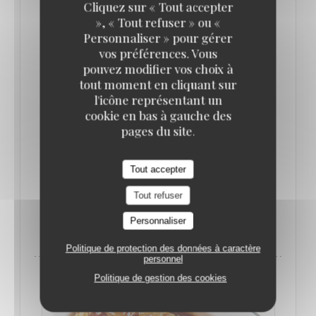
Cliquez sur « Tout accepter
cuisine française : un hareng de Bismarck avec sa
», « Tout refuser » ou «
vinaigrette sucrée, une choucroute garnie au
Personnaliser » pour gérer
vos préférences. Vous
véritable jambon, un poulet fermier de 100 jours
pouvez modifier vos choix à
rôti et LE véritable gratin dauphinois. Côté
tout moment en cliquant sur
desserts, la tatin complètement renversée avec sa
l'icône représentant un
généreuse crème acidulée et le millefeuille ferment
cookie en bas à gauche des
pages du site.
le bal. La carte et les recettes sont ici des grandes
dames, puisqu’elles sont inchangées depuis 60 ans
Tout accepter
!
Tout refuser
((OUVRE UNE NOUVELLE FENÊTRE)
LIRE L'ARTICLE
Personnaliser
Politique de protection des données à caractère
personnel
Politique de gestion des cookies