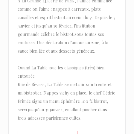
À La Grande Épicerie de Paris, l’année commence
comme on l’aime : nappes à carreaux, plats
canailles et esprit bistrot au cœur du 7ᵉ. Depuis le 7
janvier et jusqu’au 19 février, l’institution
gourmande célèbre le bistrot sous toutes ses
coutures. Une déclaration d’amour au zinc, à la
sauce bien liée et aux desserts généreux.
Quand La Table joue les classiques (très) bien
entourée
Rue de Sèvres, La Table se met sur son trente-et-
un bistrotier. Nappes vichy en place, le chef Cédric
Erimée signe un menu éphémère 100 % bistrot,
servi jusqu’au 31 janvier, en allant piocher dans
trois adresses parisiennes cultes.