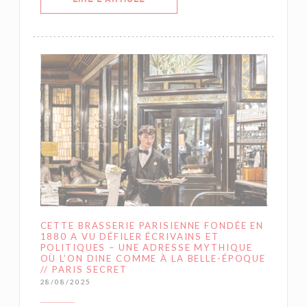
CETTE BRASSERIE PARISIENNE FONDÉE EN
1880 A VU DÉFILER ÉCRIVAINS ET
POLITIQUES – UNE ADRESSE MYTHIQUE
OÙ L’ON DINE COMME À LA BELLE-ÉPOQUE
// PARIS SECRET
28/08/2025