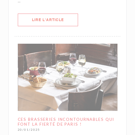
...
((OUVRE UNE NOUVELLE FENÊTRE)
LIRE L'ARTICLE
CES BRASSERIES INCONTOURNABLES QUI
FONT LA FIERTÉ DE PARIS !
20/01/2025