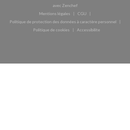
((ouvre une nouvelle fenêtre)
avec
Zenchef
Mentions légales
CGU
((ouvre une nouvelle fenêtre))
((ouvre une nouvelle fen
Politique de protection des données à caractère personnel
((ouvre une nouvelle fenêtre))
Politique de cookies
Accessibilite
((ouvre une nouvelle fenêtre))
((ouvre une nouvelle fe