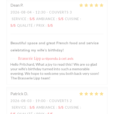
Dean
P
2026-08-04
- 12:30 - COUVERTS 3
SERVICE
:
5
/5
AMBIANCE
:
5
/5
CUISINE
:
5
/5
QUALITÉ / PRIX
:
5
/5
Beautiful space and great French food and service
celebrating my wife’s birthday!
Brasserie Lipp
a répondu à cet avis
Hello Pritchard, What a joy to read this! We are so glad
your wife's birthday turned into such a memorable
evening. We hope to welcome you both back very soon!
The Brasserie Lipp team!
Patrick
D
2026-08-03
- 19:00 - COUVERTS 2
SERVICE
:
5
/5
AMBIANCE
:
5
/5
CUISINE
: