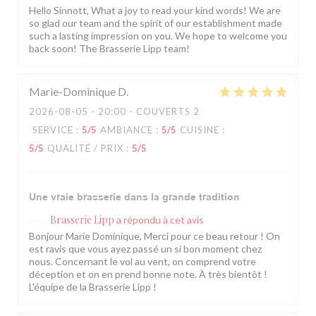
Hello Sinnott, What a joy to read your kind words! We are
so glad our team and the spirit of our establishment made
such a lasting impression on you. We hope to welcome you
back soon! The Brasserie Lipp team!
Marie-Dominique
D
2026-08-05
- 20:00 - COUVERTS 2
SERVICE
:
5
/5
AMBIANCE
:
5
/5
CUISINE
:
5
/5
QUALITÉ / PRIX
:
5
/5
Une vraie brasserie dans la grande tradition
Brasserie Lipp
a répondu à cet avis
Bonjour Marie Dominique, Merci pour ce beau retour ! On
est ravis que vous ayez passé un si bon moment chez
nous. Concernant le vol au vent, on comprend votre
déception et on en prend bonne note. À très bientôt !
L'équipe de la Brasserie Lipp !