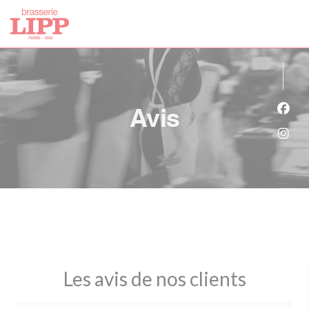
Personnalisation de vos choix en matière de cookies
Avis
Face
Inst
Les avis de nos clients