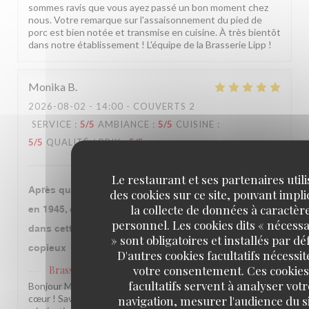
sommes ravis que vous ayez passé un bon moment chez
nous. Votre remarque sur l'assaisonnement du pied de
porc est bien notée et transmise en cuisine. À très bientôt
dans notre établissement ! L'équipe de la Brasserie Lipp !
Monika
B
2026-08-02
- 14:00 - COUVERTS 2
SERVICE
:
5
/5
AMBIANCE
:
5
/5
CUISINE
:
5
/5
QUALITÉ / PRIX
:
5
/5
Le restaurant et ses partenaires util
Après que notre grand mère qui y a fêté la libération
des cookies sur ce site, pouvant impl
la collecte de données à caractèr
en 1945, ce fut l’occasion avec mon époux de venir
personnel. Les cookies dits « nécessa
dans cette institution. Le repas fut très bon et
» sont obligatoires et installés par dé
copieux
D'autres cookies facultatifs nécessit
votre consentement. Ces cookies
Brasserie Lipp
a répondu à cet avis
facultatifs servent à analyser votr
Bonjour Monika, Quel beau message, merci du fond du
navigation, mesurer l'audience du si
cœur ! Savoir que notre établissement traverse les