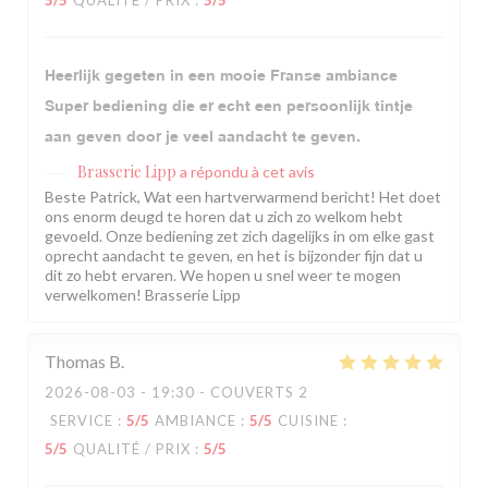
5
/5
QUALITÉ / PRIX
:
5
/5
Heerlijk gegeten in een mooie Franse ambiance
Super bediening die er echt een persoonlijk tintje
aan geven door je veel aandacht te geven.
Brasserie Lipp
a répondu à cet avis
Beste Patrick, Wat een hartverwarmend bericht! Het doet
ons enorm deugd te horen dat u zich zo welkom hebt
gevoeld. Onze bediening zet zich dagelijks in om elke gast
oprecht aandacht te geven, en het is bijzonder fijn dat u
dit zo hebt ervaren. We hopen u snel weer te mogen
verwelkomen! Brasserie Lipp
Thomas
B
2026-08-03
- 19:30 - COUVERTS 2
SERVICE
:
5
/5
AMBIANCE
:
5
/5
CUISINE
:
5
/5
QUALITÉ / PRIX
:
5
/5