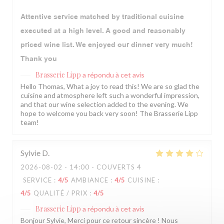
Attentive service matched by traditional cuisine
executed at a high level. A good and reasonably
priced wine list. We enjoyed our dinner very much!
Thank you
Brasserie Lipp
a répondu à cet avis
Hello Thomas, What a joy to read this! We are so glad the
cuisine and atmosphere left such a wonderful impression,
and that our wine selection added to the evening. We
hope to welcome you back very soon! The Brasserie Lipp
team!
Sylvie
D
2026-08-02
- 14:00 - COUVERTS 4
SERVICE
:
4
/5
AMBIANCE
:
4
/5
CUISINE
:
4
/5
QUALITÉ / PRIX
:
4
/5
Brasserie Lipp
a répondu à cet avis
Bonjour Sylvie, Merci pour ce retour sincère ! Nous