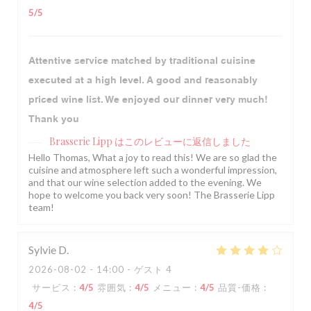
5
/5
Attentive service matched by traditional cuisine
executed at a high level. A good and reasonably
priced wine list. We enjoyed our dinner very much!
Thank you
Brasserie Lipp
はこのレビューに返信しました
Hello Thomas, What a joy to read this! We are so glad the
cuisine and atmosphere left such a wonderful impression,
and that our wine selection added to the evening. We
hope to welcome you back very soon! The Brasserie Lipp
team!
Sylvie
D
2026-08-02
- 14:00 - ゲスト 4
サービス
:
4
/5
雰囲気
:
4
/5
メニュー
:
4
/5
品質-価格
:
4
/5