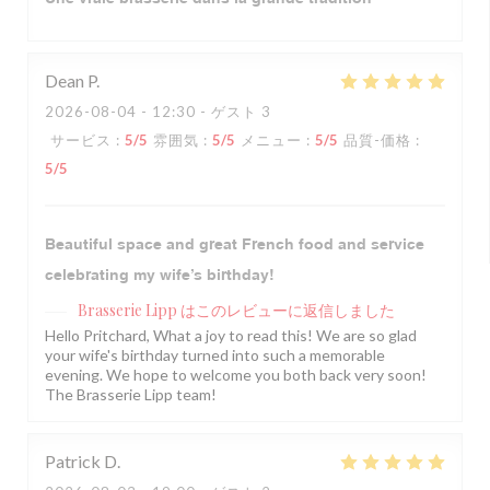
Dean
P
2026-08-04
- 12:30 - ゲスト 3
サービス
:
5
/5
雰囲気
:
5
/5
メニュー
:
5
/5
品質-価格
:
5
/5
Beautiful space and great French food and service
celebrating my wife’s birthday!
Brasserie Lipp
はこのレビューに返信しました
Hello Pritchard, What a joy to read this! We are so glad
your wife's birthday turned into such a memorable
evening. We hope to welcome you both back very soon!
The Brasserie Lipp team!
Patrick
D