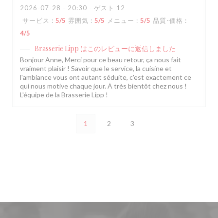
2026-07-28
- 20:30 - ゲスト 12
サービス
:
5
/5
雰囲気
:
5
/5
メニュー
:
5
/5
品質-価格
:
4
/5
Brasserie Lipp
はこのレビューに返信しました
Bonjour Anne, Merci pour ce beau retour, ça nous fait
vraiment plaisir ! Savoir que le service, la cuisine et
l'ambiance vous ont autant séduite, c'est exactement ce
qui nous motive chaque jour. À très bientôt chez nous !
L'équipe de la Brasserie Lipp !
1
2
3