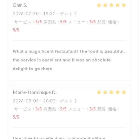
Glen
S
2026-07-30
- 19:30 - ゲスト 2
サービス
:
5
/5
雰囲気
:
5
/5
メニュー
:
5
/5
品質-価格
:
5
/5
What a magnificent restaurant! The food is beautiful,
the service is excellent and it was an absolute
delight to go there
Marie-Dominique
D
2026-08-05
- 20:00 - ゲスト 2
サービス
:
5
/5
雰囲気
:
5
/5
メニュー
:
5
/5
品質-価格
:
5
/5
Une vraie brasserie dans la grande tradition