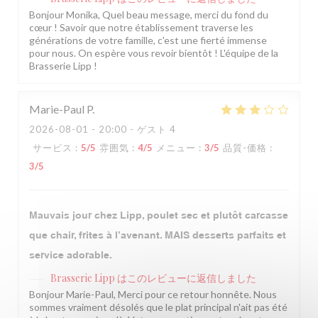
Bonjour Monika, Quel beau message, merci du fond du
cœur ! Savoir que notre établissement traverse les
générations de votre famille, c'est une fierté immense
pour nous. On espère vous revoir bientôt ! L'équipe de la
Brasserie Lipp !
Marie-Paul
P
2026-08-01
- 20:00 - ゲスト 4
サービス
:
5
/5
雰囲気
:
4
/5
メニュー
:
3
/5
品質-価格
:
3
/5
Mauvais jour chez Lipp, poulet sec et plutôt carcasse
que chair, frites à l’avenant. MAIS desserts parfaits et
service adorable.
Brasserie Lipp
はこのレビューに返信しました
Bonjour Marie-Paul, Merci pour ce retour honnête. Nous
sommes vraiment désolés que le plat principal n'ait pas été