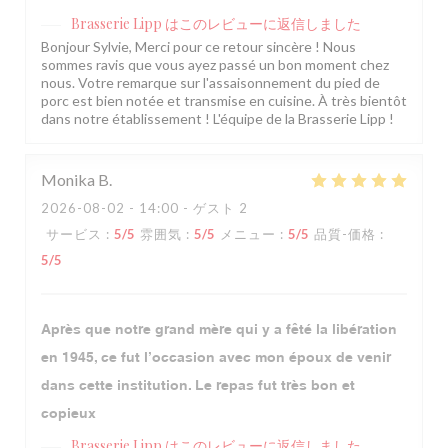
Brasserie Lipp
はこのレビューに返信しました
Bonjour Sylvie, Merci pour ce retour sincère ! Nous
sommes ravis que vous ayez passé un bon moment chez
nous. Votre remarque sur l'assaisonnement du pied de
porc est bien notée et transmise en cuisine. À très bientôt
dans notre établissement ! L'équipe de la Brasserie Lipp !
Monika
B
2026-08-02
- 14:00 - ゲスト 2
サービス
:
5
/5
雰囲気
:
5
/5
メニュー
:
5
/5
品質-価格
:
5
/5
Après que notre grand mère qui y a fêté la libération
en 1945, ce fut l’occasion avec mon époux de venir
dans cette institution. Le repas fut très bon et
copieux
Brasserie Lipp
はこのレビューに返信しました