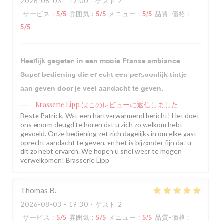
2026-08-03
- 19:00 - ゲスト 2
サービス
:
5
/5
雰囲気
:
5
/5
メニュー
:
5
/5
品質-価格
:
5
/5
Heerlijk gegeten in een mooie Franse ambiance
Super bediening die er echt een persoonlijk tintje
aan geven door je veel aandacht te geven.
Brasserie Lipp
はこのレビューに返信しました
Beste Patrick, Wat een hartverwarmend bericht! Het doet
ons enorm deugd te horen dat u zich zo welkom hebt
gevoeld. Onze bediening zet zich dagelijks in om elke gast
oprecht aandacht te geven, en het is bijzonder fijn dat u
dit zo hebt ervaren. We hopen u snel weer te mogen
verwelkomen! Brasserie Lipp
Thomas
B
2026-08-03
- 19:30 - ゲスト 2
サービス
:
5
/5
雰囲気
:
5
/5
メニュー
:
5
/5
品質-価格
: