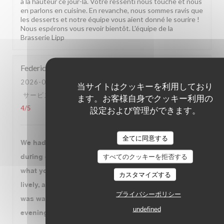
à la hauteur ce jour-là. Votre ressenti nous touche et nous
en parlons en cuisine. En revanche, nous sommes ravis que
les desserts et notre équipe vous aient donné le sourire !
Nous espérons vous revoir bientôt. L'équipe de la
Brasserie Lipp
Federico
V
2026-07-30
- 20:00 - ゲスト 3
当サイトはクッキーを利用しており
サービス
:
4
/5
雰囲気
:
4
/5
メニュー
:
4
/5
品質-価格
:
ます。お客様自身でクッキー利用の
設定および管理ができます。
4
/5
全てに同意する
We had a very enjoyable dinner at Brasserie Lipp
すべてのクッキーを拒否する
during our visit to Paris. The atmosphere is exactly
what you expect from a historic Parisian brasserie:
カスタマイズする
lively, authentic, and full of character. The service
プライバシーポリシー
was warm, attentive, and professional throughout the
undefined
evening. We started with the leeks, followed by duck,