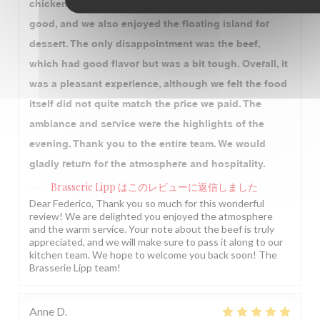
chicken, and beef. The duck and chicken were very
good, and we also enjoyed the floating island for
dessert. The only disappointment was the beef,
which had good flavor but was a bit tough. Overall, it
was a pleasant experience, although we felt the food
itself did not quite match the price we paid. The
ambiance and service were the highlights of the
evening. Thank you to the entire team. We would
gladly return for the atmosphere and hospitality.
Brasserie Lipp
はこのレビューに返信しました
Dear Federico, Thank you so much for this wonderful
review! We are delighted you enjoyed the atmosphere
and the warm service. Your note about the beef is truly
appreciated, and we will make sure to pass it along to our
kitchen team. We hope to welcome you back soon! The
Brasserie Lipp team!
Anne
D