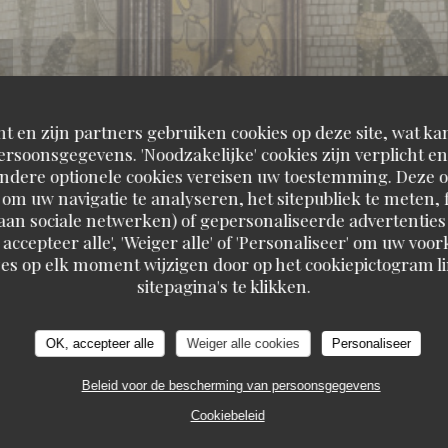
t en zijn partners gebruiken cookies op deze site, wat kan
rsoonsgegevens. 'Noodzakelijke' cookies zijn verplicht 
Andere optionele cookies vereisen uw toestemming. Deze o
om uw navigatie te analyseren, het sitepubliek te meten, f
d aan sociale netwerken) of gepersonaliseerde advertenties
 accepteer alle', 'Weiger alle' of 'Personaliseer' om uw vo
es op elk moment wijzigen door op het cookiepictogram l
sitepagina's te klikken.
OK, accepteer alle
Weiger alle cookies
Personaliseer
ERIE
151, BOULEVARD SAINT-GERMAIN 7500
Beleid voor de bescherming van persoonsgegevens
Cookiebeleid