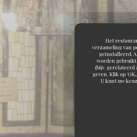
Het restauran
verzameling van pe
geïnstalleerd. 
worden gebruikt 
(bijv. gerelateer
geven. Klik op 'OK,
U kunt uw keuz
BRASS