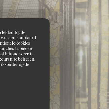
 leiden tot de
en worden standaard
ptionele cookies
uncties te bieden
 of inhoud weer te
orkeuren te beheren.
inksonder op de
6 PARIS