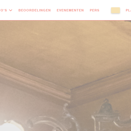
O'S
BEOORDELINGEN
EVENEMENTEN
PERS
PL
((OPENT IN E
((OPENT