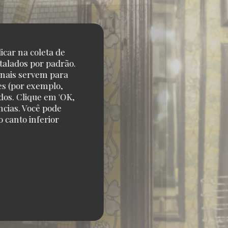
icar na coleta de
talados por padrão.
onais servem para
es (por exemplo,
dos. Clique em 'OK,
ncias. Você pode
 canto inferior
S