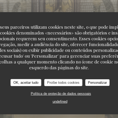
seus parceiros utilizam cookies neste site, o que pode impl
 cookies denominados «necessários» são obrigatórios e ins
pcionais requerem seu consentimento. Esses cookies opci
vegação, medir a audiência do site, oferecer funcionalidad
des sociais) ou exibir publicidade ou conteúdos personaliza
'Recusar tudo' ou 'Personalizar' para gerenciar suas preferê
scolhas a qualquer momento clicando no ícone de cookie no
esquerdo das páginas do site.
OK, aceitar tudo
Proíbe todos cookies
Personalizar
151, BOULEVARD SAINT-GERMAIN 75006 PARI
Política de proteção de dados pessoais
undefined