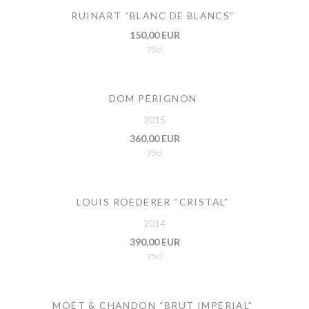
RUINART “BLANC DE BLANCS”
150,00 EUR
75cl
DOM PÉRIGNON
2015
360,00 EUR
75cl
LOUIS ROEDERER “CRISTAL”
2014
390,00 EUR
75cl
MOËT & CHANDON “BRUT IMPÉRIAL”