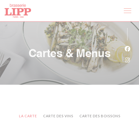
Personnalisation de vos choix en matière de cookies
Cartes & Menus
Face
Inst
LA CARTE
CARTE DES VINS
CARTE DES BOISSONS