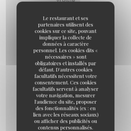
32,50 EUR
Le restaurant et ses
Les plats du jour du jeudi
partenaires utilisent des
cookies sur ce site, pouvant
impliquer la collecte de
CASSOULET LIPP
données à caractère
26,50 EUR
personnel. Les cookies dits «
nécessaires » sont
obligatoires et installés par
AÏOLI DE CABILLAUD
défaut. D'autres cookies
facultatifs nécessitent votre
Œuf plein air, bulots, légumes d'été
consentement. Ces cookies
29,50 EUR
facultatifs servent à analyser
votre navigation, mesurer
l'audience du site, proposer
Les plats du jour du vendredi
des fonctionnalités (ex : en
lien avec les réseaux sociaux)
ou afficher des publicités ou
RAIE AU BEURRE NOISETTE, CÂPRES
contenus personnalisés.