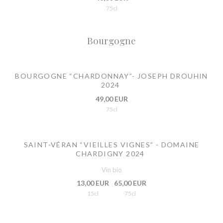
75cl
Bourgogne
BOURGOGNE “CHARDONNAY”- JOSEPH DROUHIN
2024
49,00 EUR
75cl
SAINT-VÉRAN “VIEILLES VIGNES” - DOMAINE
CHARDIGNY 2024
Vin bio
13,00 EUR
65,00 EUR
15cl
75cl