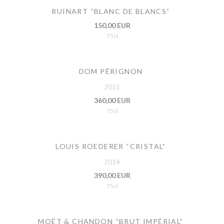
RUINART “BLANC DE BLANCS”
150,00 EUR
75cl
DOM PÉRIGNON
2015
360,00 EUR
75cl
LOUIS ROEDERER “CRISTAL”
2014
390,00 EUR
75cl
MOËT & CHANDON “BRUT IMPÉRIAL”