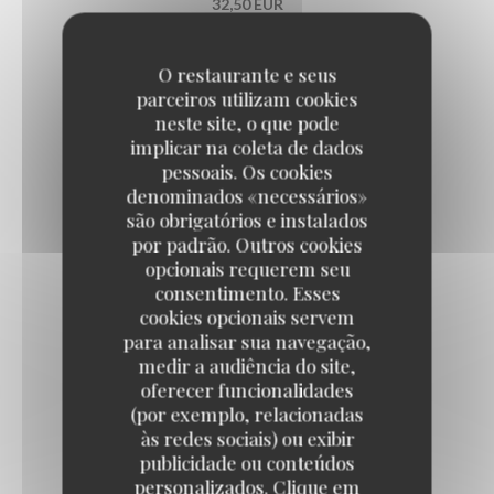
32,50 EUR
Les plats du jour du jeudi
O restaurante e seus
parceiros utilizam cookies
neste site, o que pode
implicar na coleta de dados
CASSOULET LIPP
pessoais. Os cookies
26,50 EUR
denominados «necessários»
são obrigatórios e instalados
por padrão. Outros cookies
AÏOLI DE CABILLAUD
opcionais requerem seu
consentimento. Esses
Œuf plein air, bulots, légumes d'été
cookies opcionais servem
29,50 EUR
para analisar sua navegação,
medir a audiência do site,
Les plats du jour du vendredi
oferecer funcionalidades
(por exemplo, relacionadas
às redes sociais) ou exibir
publicidade ou conteúdos
RAIE AU BEURRE NOISETTE, CÂPRES
personalizados. Clique em