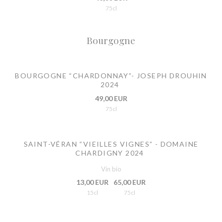
75cl
Bourgogne
BOURGOGNE “CHARDONNAY”- JOSEPH DROUHIN
2024
49,00 EUR
75cl
SAINT-VÉRAN “VIEILLES VIGNES” - DOMAINE
CHARDIGNY 2024
Vin bio
13,00 EUR
65,00 EUR
15cl
75cl