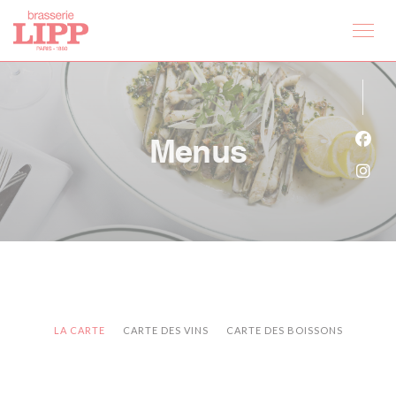
Painel de Gerenciamento de Cookies
Menus
Face
Inst
LA CARTE
CARTE DES VINS
CARTE DES BOISSONS