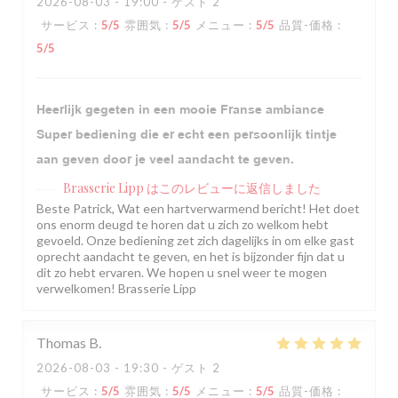
2026-08-03
- 19:00 - ゲスト 2
サービス
:
5
/5
雰囲気
:
5
/5
メニュー
:
5
/5
品質-価格
:
5
/5
Heerlijk gegeten in een mooie Franse ambiance
Super bediening die er echt een persoonlijk tintje
aan geven door je veel aandacht te geven.
Brasserie Lipp
はこのレビューに返信しました
Beste Patrick, Wat een hartverwarmend bericht! Het doet
ons enorm deugd te horen dat u zich zo welkom hebt
gevoeld. Onze bediening zet zich dagelijks in om elke gast
oprecht aandacht te geven, en het is bijzonder fijn dat u
dit zo hebt ervaren. We hopen u snel weer te mogen
verwelkomen! Brasserie Lipp
Thomas
B
2026-08-03
- 19:30 - ゲスト 2
サービス
:
5
/5
雰囲気
:
5
/5
メニュー
:
5
/5
品質-価格
: