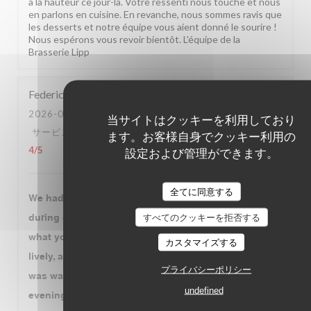
à la hauteur ce jour-là. Votre ressenti nous touche et nous
en parlons en cuisine. En revanche, nous sommes ravis que
les desserts et notre équipe vous aient donné le sourire !
Nous espérons vous revoir bientôt. L'équipe de la
Brasserie Lipp
Federico
V
2026-07-30
- 20:00 - ゲスト 3
当サイトはクッキーを利用しており
サービス
:
4
/5
雰囲気
:
4
/5
メニュー
:
4
/5
品質-価格
:
ます。お客様自身でクッキー利用の
設定および管理ができます。
4
/5
全てに同意する
We had a very enjoyable dinner at Brasserie Lipp
すべてのクッキーを拒否する
during our visit to Paris. The atmosphere is exactly
what you expect from a historic Parisian brasserie:
カスタマイズする
lively, authentic, and full of character. The service
プライバシーポリシー
was warm, attentive, and professional throughout the
undefined
evening. We started with the leeks, followed by duck,