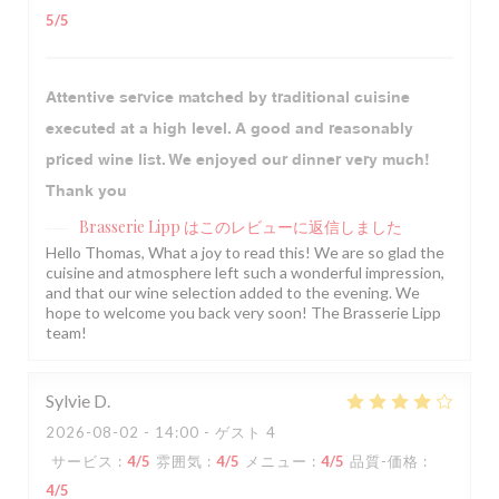
5
/5
Attentive service matched by traditional cuisine
executed at a high level. A good and reasonably
priced wine list. We enjoyed our dinner very much!
Thank you
Brasserie Lipp
はこのレビューに返信しました
Hello Thomas, What a joy to read this! We are so glad the
cuisine and atmosphere left such a wonderful impression,
and that our wine selection added to the evening. We
hope to welcome you back very soon! The Brasserie Lipp
team!
Sylvie
D
2026-08-02
- 14:00 - ゲスト 4
サービス
:
4
/5
雰囲気
:
4
/5
メニュー
:
4
/5
品質-価格
:
4
/5