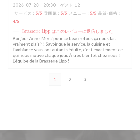
2026-07-28
- 20:30 - ゲスト 12
サービス
:
5
/5
雰囲気
:
5
/5
メニュー
:
5
/5
品質-価格
:
4
/5
Brasserie Lipp
はこのレビューに返信しました
Bonjour Anne, Merci pour ce beau retour, ça nous fait
vraiment plaisir ! Savoir que le service, la cuisine et
l'ambiance vous ont autant séduite, c'est exactement ce
qui nous motive chaque jour. À très bientôt chez nous !
L'équipe de la Brasserie Lipp !
1
2
3