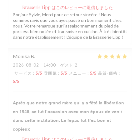
Brasserie Lipp
はこのレビューに返信しました
Bonjour Sylvie, Merci pour ce retour sincère ! Nous
sommes ravis que vous ayez passé un bon moment chez
nous. Votre remarque sur l'assaisonnement du pied de
porc est bien notée et transmise en cuisine. À très bientôt
dans notre établissement ! L'équipe de la Brasserie Lipp !
Monika
B
2026-08-02
- 14:00 - ゲスト 2
サービス
:
5
/5
雰囲気
:
5
/5
メニュー
:
5
/5
品質-価格
:
5
/5
Après que notre grand mère qui y a fêté la libération
en 1945, ce fut l’occasion avec mon époux de venir
dans cette institution. Le repas fut très bon et
copieux
Brasserie Lipp
はこのレビューに返信しました