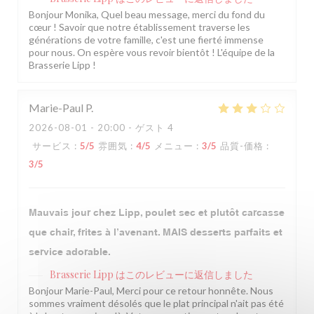
Bonjour Monika, Quel beau message, merci du fond du
cœur ! Savoir que notre établissement traverse les
générations de votre famille, c'est une fierté immense
pour nous. On espère vous revoir bientôt ! L'équipe de la
Brasserie Lipp !
Marie-Paul
P
2026-08-01
- 20:00 - ゲスト 4
サービス
:
5
/5
雰囲気
:
4
/5
メニュー
:
3
/5
品質-価格
:
3
/5
Mauvais jour chez Lipp, poulet sec et plutôt carcasse
que chair, frites à l’avenant. MAIS desserts parfaits et
service adorable.
Brasserie Lipp
はこのレビューに返信しました
Bonjour Marie-Paul, Merci pour ce retour honnête. Nous
sommes vraiment désolés que le plat principal n'ait pas été