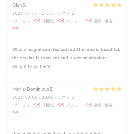
Glen
S
2026-07-30
- 19:30 - ゲスト 2
サービス
:
5
/5
雰囲気
:
5
/5
メニュー
:
5
/5
品質-価格
:
5
/5
What a magnificent restaurant! The food is beautiful,
the service is excellent and it was an absolute
delight to go there
Marie-Dominique
D
2026-08-05
- 20:00 - ゲスト 2
サービス
:
5
/5
雰囲気
:
5
/5
メニュー
:
5
/5
品質-価格
:
5
/5
Une vraie brasserie dans la grande tradition