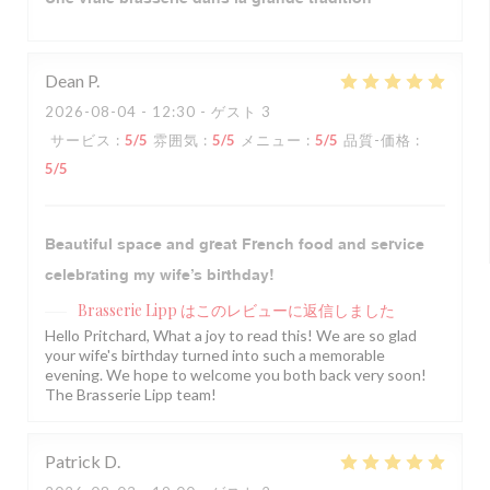
Dean
P
2026-08-04
- 12:30 - ゲスト 3
サービス
:
5
/5
雰囲気
:
5
/5
メニュー
:
5
/5
品質-価格
:
5
/5
Beautiful space and great French food and service
celebrating my wife’s birthday!
Brasserie Lipp
はこのレビューに返信しました
Hello Pritchard, What a joy to read this! We are so glad
your wife's birthday turned into such a memorable
evening. We hope to welcome you both back very soon!
The Brasserie Lipp team!
Patrick
D