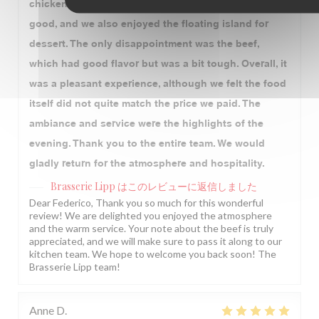
chicken, and beef. The duck and chicken were very
good, and we also enjoyed the floating island for
dessert. The only disappointment was the beef,
which had good flavor but was a bit tough. Overall, it
was a pleasant experience, although we felt the food
itself did not quite match the price we paid. The
ambiance and service were the highlights of the
evening. Thank you to the entire team. We would
gladly return for the atmosphere and hospitality.
Brasserie Lipp
はこのレビューに返信しました
Dear Federico, Thank you so much for this wonderful
review! We are delighted you enjoyed the atmosphere
and the warm service. Your note about the beef is truly
appreciated, and we will make sure to pass it along to our
kitchen team. We hope to welcome you back soon! The
Brasserie Lipp team!
Anne
D