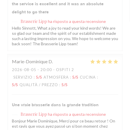
the service is excellent and it was an absolute
delight to go there
Brasserie Lipp
ha risposto a questa recensione
Hello Sinnott, What a joy to read your kind words! We are
so glad our team and the spirit of our establishment made
such a lasting impression on you. We hope to welcome you
back soon! The Brasserie Lipp team!
Marie-Dominique
D
2026-08-05
- 20:00 - OSPITI 2
SERVIZIO
:
5
/5
ATMOSFERA
:
5
/5
CUCINA
:
5
/5
QUALITÀ / PREZZO
:
5
/5
Une vraie brasserie dans la grande tradition
Brasserie Lipp
ha risposto a questa recensione
Bonjour Marie Dominique, Merci pour ce beau retour ! On
est ravis que vous ayez passé un si bon moment chez