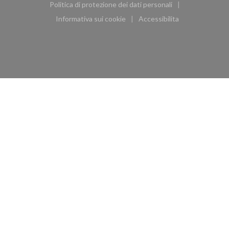
Politica di protezione dei dati personali
((apre una nuova finestra))
Informativa sui cookie
Accessibilita
((apre una nuova finestra))
((apre una nuova finest