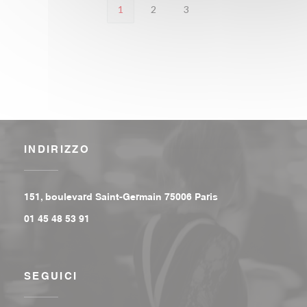
1
2
3
INDIRIZZO
((apre una nuova fi
151, boulevard Saint-Germain 75006 Paris
01 45 48 53 91
SEGUICI