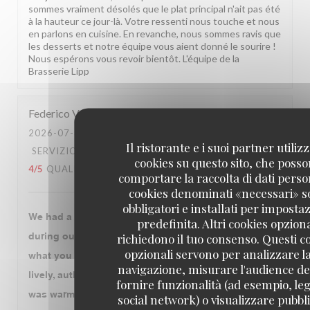
sommes vraiment désolés que le plat principal n'ait pas été
à la hauteur ce jour-là. Votre ressenti nous touche et nous
en parlons en cuisine. En revanche, nous sommes ravis que
les desserts et notre équipe vous aient donné le sourire !
Nous espérons vous revoir bientôt. L'équipe de la
Brasserie Lipp
Federico
V
2026-07-30
- 20:00 - OSPITI 3
Il ristorante e i suoi partner utiliz
SERVIZIO
:
4
/5
ATMOSFERA
:
4
/5
CUCINA
:
cookies su questo sito, che poss
4
/5
QUALITÀ / PREZZO
:
4
/5
comportare la raccolta di dati person
cookies denominati «necessari» 
obbligatori e installati per imposta
We had a very enjoyable dinner at Brasserie Lipp
predefinita. Altri cookies opziona
during our visit to Paris. The atmosphere is exactly
richiedono il tuo consenso. Questi c
opzionali servono per analizzare l
what you expect from a historic Parisian brasserie:
navigazione, misurare l'audience del
lively, authentic, and full of character. The service
fornire funzionalità (ad esempio, leg
was warm, attentive, and professional throughout the
social network) o visualizzare pubbli