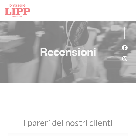
Personalizzazione delle tue scelte sui cookie
Recensioni
Face
Inst
I pareri dei nostri clienti