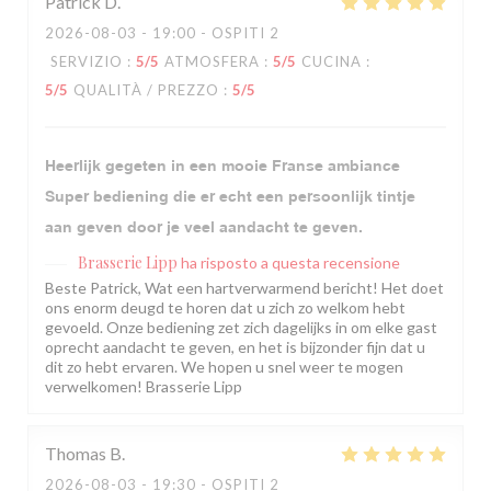
Patrick
D
2026-08-03
- 19:00 - OSPITI 2
SERVIZIO
:
5
/5
ATMOSFERA
:
5
/5
CUCINA
:
5
/5
QUALITÀ / PREZZO
:
5
/5
Heerlijk gegeten in een mooie Franse ambiance
Super bediening die er echt een persoonlijk tintje
aan geven door je veel aandacht te geven.
Brasserie Lipp
ha risposto a questa recensione
Beste Patrick, Wat een hartverwarmend bericht! Het doet
ons enorm deugd te horen dat u zich zo welkom hebt
gevoeld. Onze bediening zet zich dagelijks in om elke gast
oprecht aandacht te geven, en het is bijzonder fijn dat u
dit zo hebt ervaren. We hopen u snel weer te mogen
verwelkomen! Brasserie Lipp
Thomas
B
2026-08-03
- 19:30 - OSPITI 2