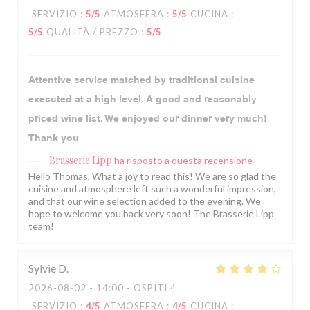
SERVIZIO
:
5
/5
ATMOSFERA
:
5
/5
CUCINA
:
5
/5
QUALITÀ / PREZZO
:
5
/5
Attentive service matched by traditional cuisine
executed at a high level. A good and reasonably
priced wine list. We enjoyed our dinner very much!
Thank you
Brasserie Lipp
ha risposto a questa recensione
Hello Thomas, What a joy to read this! We are so glad the
cuisine and atmosphere left such a wonderful impression,
and that our wine selection added to the evening. We
hope to welcome you back very soon! The Brasserie Lipp
team!
Sylvie
D
2026-08-02
- 14:00 - OSPITI 4
SERVIZIO
:
4
/5
ATMOSFERA
:
4
/5
CUCINA
: