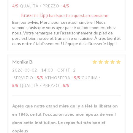
4
/5
QUALITÀ / PREZZO
:
4
/5
Brasserie Lipp
ha risposto a questa recensione
Bonjour Sylvie, Merci pour ce retour sincère ! Nous
sommes ravis que vous ayez passé un bon moment chez
nous. Votre remarque sur l'assaisonnement du pied de
porc est bien notée et transmise en cuisine. À très bientôt
dans notre établissement ! L'équipe de la Brasserie Lipp !
Monika
B
2026-08-02
- 14:00 - OSPITI 2
SERVIZIO
:
5
/5
ATMOSFERA
:
5
/5
CUCINA
:
5
/5
QUALITÀ / PREZZO
:
5
/5
Après que notre grand mère qui y a fêté la libération
en 1945, ce fut l’occasion avec mon époux de venir
dans cette institution. Le repas fut très bon et
copieux