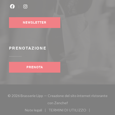
Facebook ((apre una nuova finestra))
Instagram ((apre una nuova finestra))
NEWSLETTER
PRENOTAZIONE
PRENOTA
© 2026 Brasserie Lipp — Creazione del sito internet ristorante
((apre una nuova finestra))
con
Zenchef
Note legali
TERMINI DI UTILIZZO
((apre una nuova finestra))
((apre una nuova finestra))