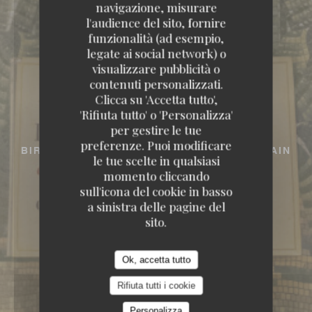
navigazione, misurare
l'audience del sito, fornire
funzionalità (ad esempio,
legate ai social network) o
visualizzare pubblicità o
contenuti personalizzati.
Clicca su 'Accetta tutto',
'Rifiuta tutto' o 'Personalizza'
per gestire le tue
preferenze. Puoi modificare
BIRRERIA
151, BOULEVARD SAINT-GERMAIN
le tue scelte in qualsiasi
75006 PARIS
momento cliccando
sull'icona del cookie in basso
a sinistra delle pagine del
sito.
Ok, accetta tutto
Rifiuta tutti i cookie
Personalizza