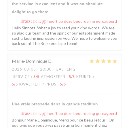
the service is excellent and it was an absolute
delight to go there
Brasserie Lipp
heeft op deze beoordeling gereageerd
Hello Sinnott, What a joy to read your kind words! We are
so glad our team and the spirit of our establishment made
such a lasting impression on you. We hope to welcome you
back soon! The Brasserie Lipp team!
Marie-Dominique
D
2026-08-05
- 20:00 - GASTEN 2
SERVICE
:
5
/5
ATMOSFEER
:
5
/5
KEUKEN
:
5
/5
KWALITEIT / PRIJS
:
5
/5
Une vraie brasserie dans la grande tradition
Brasserie Lipp
heeft op deze beoordeling gereageerd
Bonjour Marie Dominique, Merci pour ce beau retour ! On
est ravis que vous ayez passé un si bon moment chez