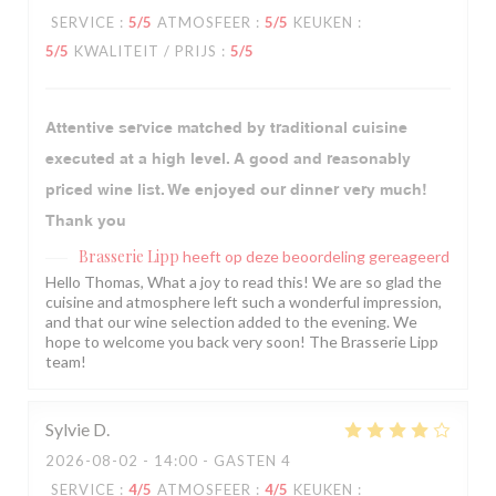
SERVICE
:
5
/5
ATMOSFEER
:
5
/5
KEUKEN
:
5
/5
KWALITEIT / PRIJS
:
5
/5
Attentive service matched by traditional cuisine
executed at a high level. A good and reasonably
priced wine list. We enjoyed our dinner very much!
Thank you
Brasserie Lipp
heeft op deze beoordeling gereageerd
Hello Thomas, What a joy to read this! We are so glad the
cuisine and atmosphere left such a wonderful impression,
and that our wine selection added to the evening. We
hope to welcome you back very soon! The Brasserie Lipp
team!
Sylvie
D
2026-08-02
- 14:00 - GASTEN 4
SERVICE
:
4
/5
ATMOSFEER
:
4
/5
KEUKEN
: