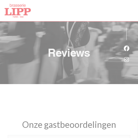
Cookies beheer paneel
Reviews
Face
Inst
Onze gastbeoordelingen