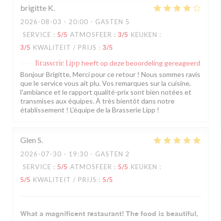
brigitte
K
2026-08-03
- 20:00 - GASTEN 5
SERVICE
:
5
/5
ATMOSFEER
:
3
/5
KEUKEN
:
3
/5
KWALITEIT / PRIJS
:
3
/5
Brasserie Lipp
heeft op deze beoordeling gereageerd
Bonjour Brigitte, Merci pour ce retour ! Nous sommes ravis
que le service vous ait plu. Vos remarques sur la cuisine,
l'ambiance et le rapport qualité-prix sont bien notées et
transmises aux équipes. À très bientôt dans notre
établissement ! L'équipe de la Brasserie Lipp !
Glen
S
2026-07-30
- 19:30 - GASTEN 2
SERVICE
:
5
/5
ATMOSFEER
:
5
/5
KEUKEN
:
5
/5
KWALITEIT / PRIJS
:
5
/5
What a magnificent restaurant! The food is beautiful,