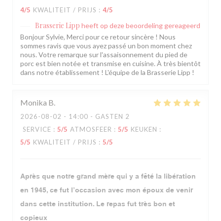
4
/5
KWALITEIT / PRIJS
:
4
/5
Brasserie Lipp
heeft op deze beoordeling gereageerd
Bonjour Sylvie, Merci pour ce retour sincère ! Nous
sommes ravis que vous ayez passé un bon moment chez
nous. Votre remarque sur l'assaisonnement du pied de
porc est bien notée et transmise en cuisine. À très bientôt
dans notre établissement ! L'équipe de la Brasserie Lipp !
Monika
B
2026-08-02
- 14:00 - GASTEN 2
SERVICE
:
5
/5
ATMOSFEER
:
5
/5
KEUKEN
:
5
/5
KWALITEIT / PRIJS
:
5
/5
Après que notre grand mère qui y a fêté la libération
en 1945, ce fut l’occasion avec mon époux de venir
dans cette institution. Le repas fut très bon et
copieux