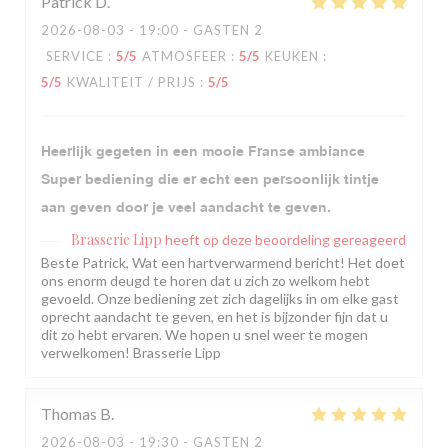
Patrick
D
2026-08-03
- 19:00 - GASTEN 2
SERVICE
:
5
/5
ATMOSFEER
:
5
/5
KEUKEN
:
5
/5
KWALITEIT / PRIJS
:
5
/5
Heerlijk gegeten in een mooie Franse ambiance
Super bediening die er echt een persoonlijk tintje
aan geven door je veel aandacht te geven.
Brasserie Lipp
heeft op deze beoordeling gereageerd
Beste Patrick, Wat een hartverwarmend bericht! Het doet
ons enorm deugd te horen dat u zich zo welkom hebt
gevoeld. Onze bediening zet zich dagelijks in om elke gast
oprecht aandacht te geven, en het is bijzonder fijn dat u
dit zo hebt ervaren. We hopen u snel weer te mogen
verwelkomen! Brasserie Lipp
Thomas
B
2026-08-03
- 19:30 - GASTEN 2