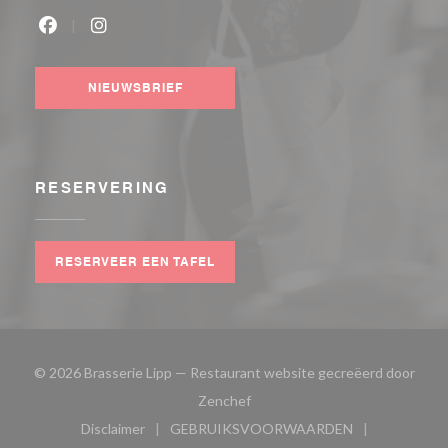
Facebook ((opent in een nieuw venster))
Instagram ((opent in een nieuw venster))
NIEUWSBRIEF
RESERVERING
RESERVEER EEN TAFEL
© 2026 Brasserie Lipp — Restaurant website gecreëerd door
((opent in een nieuw venster))
Zenchef
Disclaimer
GEBRUIKSVOORWAARDEN
((opent in een nieuw venster))
((opent in een nieuw venster