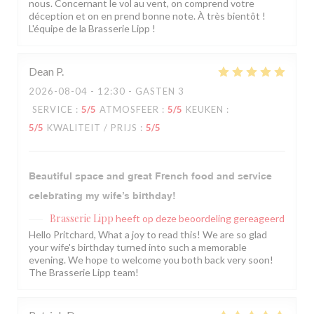
nous. Concernant le vol au vent, on comprend votre
déception et on en prend bonne note. À très bientôt !
L'équipe de la Brasserie Lipp !
Dean
P
2026-08-04
- 12:30 - GASTEN 3
SERVICE
:
5
/5
ATMOSFEER
:
5
/5
KEUKEN
:
5
/5
KWALITEIT / PRIJS
:
5
/5
Beautiful space and great French food and service
celebrating my wife’s birthday!
Brasserie Lipp
heeft op deze beoordeling gereageerd
Hello Pritchard, What a joy to read this! We are so glad
your wife's birthday turned into such a memorable
evening. We hope to welcome you both back very soon!
The Brasserie Lipp team!