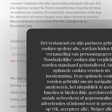
sommes vraiment désolés que le plat principal n'ait pas été
à la hauteur ce jour-là. Votre ressenti nous touche et nous
en parlons en cuisine. En revanche, nous sommes ravis que
les desserts et notre équipe vous aient donné le sourire !
Nous espérons vous revoir bientôt. L'équipe de la
Brasserie Lipp
Federico
V
Het restaurant en zijn partners geb
cookies op deze site, wat kan leiden 
2026-07-30
- 20:00 - GASTEN 3
verzameling van persoonsgegeve
SERVICE
:
4
/5
ATMOSFEER
:
4
/5
KEUKEN
:
'Noodzakelijke' cookies zijn verplic
4
/5
KWALITEIT / PRIJS
:
4
/5
worden standaard geïnstalleerd. A
optionele cookies vereisen uw
toestemming. Deze optionele cook
We had a very enjoyable dinner at Brasserie Lipp
worden gebruikt om uw navigatie
during our visit to Paris. The atmosphere is exactly
analyseren, het sitepubliek te me
functies te bieden (bijv. gerelateer
what you expect from a historic Parisian brasserie:
sociale netwerken) of gepersonalis
lively, authentic, and full of character. The service
advertenties of inhoud weer te geven
was warm, attentive, and professional throughout the
op 'OK, accepteer alle', 'Weiger alle