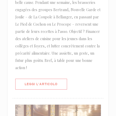
belle cause. Pendant une semaine, les brasseries
engagées des groupes Bertrand, Nouvelle Garde et
Joulie – de La Coupole à Bellanger, en passant par
Le Pied de Cochon ou Le Procope – reversent une
partie de leurs recettes à l’asso. Objectif ? Financer
des ateliers de cuisine pour les jeunes dans les
collèges et foyers, et lutter concrètement contre la
précarité alimentaire. Une assiette, un geste, un
futur plus goûtu. Bref, à table pour une bonne
action !
((APRE UNA NUOVA FINESTRA))
LEGGI L'ARTICOLO