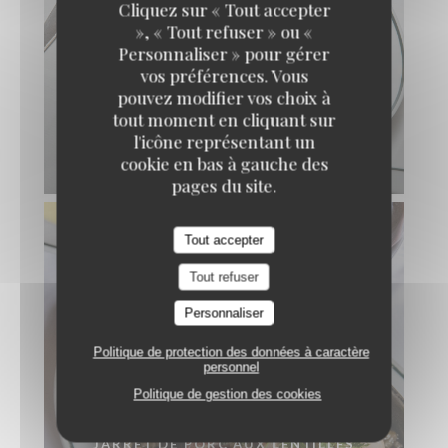
Cliquez sur « Tout accepter
», « Tout refuser » ou «
Personnaliser » pour gérer
vos préférences. Vous
pouvez modifier vos choix à
tout moment en cliquant sur
l'icône représentant un
cookie en bas à gauche des
ANDOUILLETTE AAAAA
pages du site.
Tout accepter
Tout refuser
Personnaliser
Politique de protection des données à caractère
personnel
Politique de gestion des cookies
JARRET DE PORC AUX LENTILLES