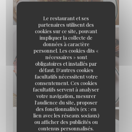
CÔTE DE VEAU AUX MORILLES
Le restaurant et ses
partenaires utilisent des
cookies sur ce site, pouvant
impliquer la collecte de
données à caractère
personnel. Les cookies dits «
nécessaires » sont
obligatoires et installés par
défaut. D'autres cookies
facultatifs nécessitent votre
consentement. Ces cookies
facultatifs servent à analyser
votre navigation, mesurer
CHOUCROUTE
l'audience du site, proposer
des fonctionnalités (ex : en
lien avec les réseaux sociaux)
ou afficher des publicités ou
contenus personnalisés.