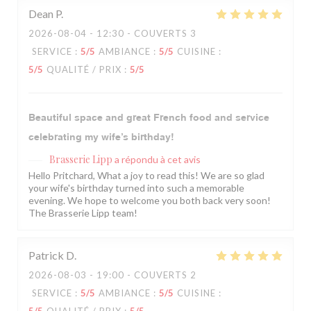
Dean
P
2026-08-04
- 12:30 - COUVERTS 3
SERVICE
:
5
/5
AMBIANCE
:
5
/5
CUISINE
:
5
/5
QUALITÉ / PRIX
:
5
/5
Beautiful space and great French food and service
celebrating my wife’s birthday!
Brasserie Lipp
a répondu à cet avis
Hello Pritchard, What a joy to read this! We are so glad
your wife's birthday turned into such a memorable
evening. We hope to welcome you both back very soon!
The Brasserie Lipp team!
Patrick
D
2026-08-03
- 19:00 - COUVERTS 2
SERVICE
:
5
/5
AMBIANCE
:
5
/5
CUISINE
: