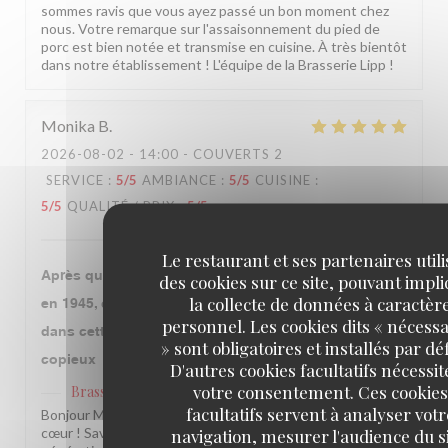
sommes ravis que vous ayez passé un bon moment chez
nous. Votre remarque sur l'assaisonnement du pied de
porc est bien notée et transmise en cuisine. À très bientôt
dans notre établissement ! L'équipe de la Brasserie Lipp !
Monika
B
2026-08-02
- 14:00 - COUVERTS 2
SERVICE
:
5
/5
AMBIANCE
:
5
/5
CUISINE
:
5
/5
QUALITÉ / PRIX
:
5
/5
Le restaurant et ses partenaires util
Après que notre grand mère qui y a fêté la libération
des cookies sur ce site, pouvant impl
la collecte de données à caractèr
en 1945, ce fut l’occasion avec mon époux de venir
personnel. Les cookies dits « nécessa
dans cette institution. Le repas fut très bon et
» sont obligatoires et installés par dé
copieux
D'autres cookies facultatifs nécessit
votre consentement. Ces cookies
Brasserie Lipp
a répondu à cet avis
facultatifs servent à analyser votr
Bonjour Monika, Quel beau message, merci du fond du
navigation, mesurer l'audience du si
cœur ! Savoir que notre établissement traverse les