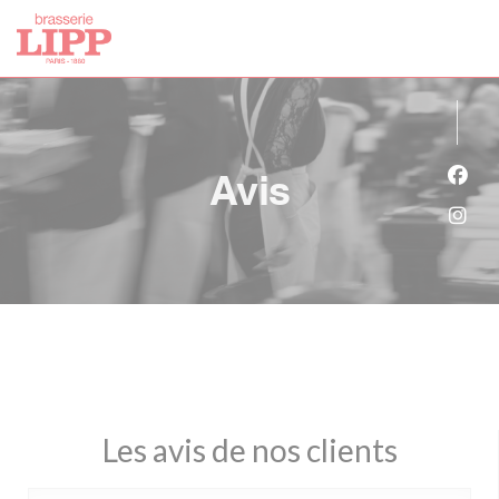
Personnalisation de vos choix en matière de cookies
Avis
Face
Inst
Les avis de nos clients