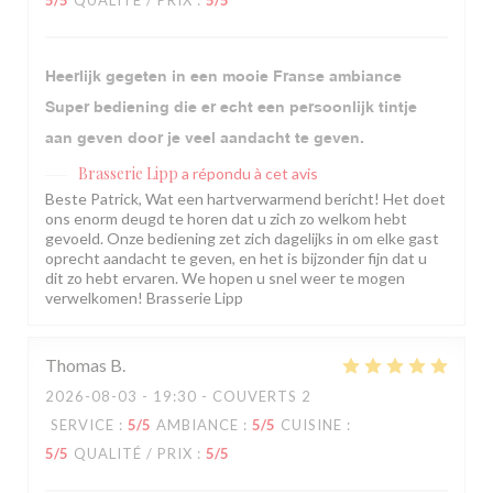
5
/5
QUALITÉ / PRIX
:
5
/5
Heerlijk gegeten in een mooie Franse ambiance
Super bediening die er echt een persoonlijk tintje
aan geven door je veel aandacht te geven.
Brasserie Lipp
a répondu à cet avis
Beste Patrick, Wat een hartverwarmend bericht! Het doet
ons enorm deugd te horen dat u zich zo welkom hebt
gevoeld. Onze bediening zet zich dagelijks in om elke gast
oprecht aandacht te geven, en het is bijzonder fijn dat u
dit zo hebt ervaren. We hopen u snel weer te mogen
verwelkomen! Brasserie Lipp
Thomas
B
2026-08-03
- 19:30 - COUVERTS 2
SERVICE
:
5
/5
AMBIANCE
:
5
/5
CUISINE
:
5
/5
QUALITÉ / PRIX
:
5
/5