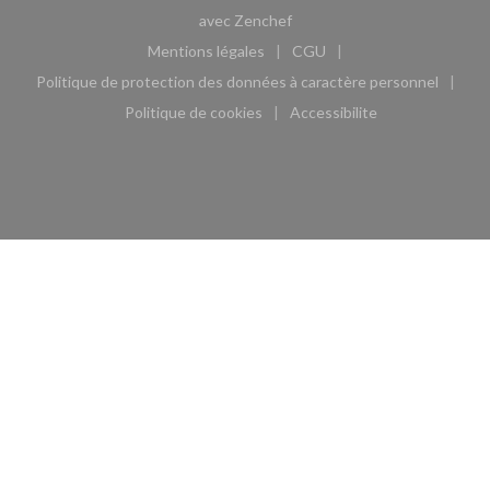
((ouvre une nouvelle fenêtre)
avec
Zenchef
Mentions légales
CGU
((ouvre une nouvelle fenêtre))
((ouvre une nouvelle fen
Politique de protection des données à caractère personnel
((ouvre une nouvelle fenêtre))
Politique de cookies
Accessibilite
((ouvre une nouvelle fenêtre))
((ouvre une nouvelle fe