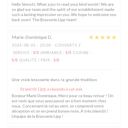
Hello Sinnott, What a joy to read your kind words! We are
so glad our team and the spirit of our establishment made
such a lasting impression on you. We hope to welcome you
back soon! The Brasserie Lipp team!
Marie-Dominique
D
2026-08-05
- 20:00 - COUVERTS 2
SERVICE
:
5
/5
AMBIANCE
:
5
/5
CUISINE
:
5
/5
QUALITÉ / PRIX
:
5
/5
Une vraie brasserie dans la grande tradition
Brasserie Lipp
a répondu à cet avis
Bonjour Marie Dominique, Merci pour ce beau retour ! On
est ravis que vous ayez passé un si bon moment chez
nous. Concernant le vol au vent, on comprend votre
déception et on en prend bonne note. À très bientôt !
L'équipe de la Brasserie Lipp !