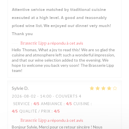
Attentive service matched by traditional cuisine
executed at a high level. A good and reasonably
priced wine list. We enjoyed our dinner very much!
Thank you
Brasserie Lipp
a répondu à cet avis
Hello Thomas, What a joy to read this! We are so glad the
cuisine and atmosphere left such a wonderful impression,
and that our wine selection added to the evening. We
hope to welcome you back very soon! The Brasserie Lipp
team!
Sylvie
D
2026-08-02
- 14:00 - COUVERTS 4
SERVICE
:
4
/5
AMBIANCE
:
4
/5
CUISINE
:
4
/5
QUALITÉ / PRIX
:
4
/5
Brasserie Lipp
a répondu à cet avis
Bonjour Sylvie, Merci pour ce retour sincère ! Nous