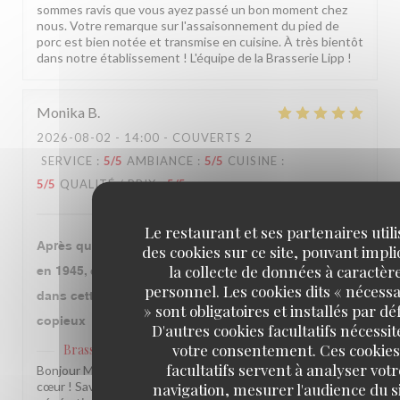
sommes ravis que vous ayez passé un bon moment chez
nous. Votre remarque sur l'assaisonnement du pied de
porc est bien notée et transmise en cuisine. À très bientôt
dans notre établissement ! L'équipe de la Brasserie Lipp !
Monika
B
2026-08-02
- 14:00 - COUVERTS 2
SERVICE
:
5
/5
AMBIANCE
:
5
/5
CUISINE
:
5
/5
QUALITÉ / PRIX
:
5
/5
Le restaurant et ses partenaires util
Après que notre grand mère qui y a fêté la libération
des cookies sur ce site, pouvant impl
la collecte de données à caractèr
en 1945, ce fut l’occasion avec mon époux de venir
personnel. Les cookies dits « nécessa
dans cette institution. Le repas fut très bon et
» sont obligatoires et installés par dé
copieux
D'autres cookies facultatifs nécessit
votre consentement. Ces cookies
Brasserie Lipp
a répondu à cet avis
facultatifs servent à analyser votr
Bonjour Monika, Quel beau message, merci du fond du
navigation, mesurer l'audience du si
cœur ! Savoir que notre établissement traverse les