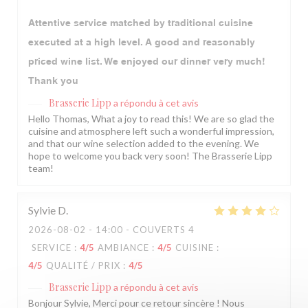
Attentive service matched by traditional cuisine
executed at a high level. A good and reasonably
priced wine list. We enjoyed our dinner very much!
Thank you
Brasserie Lipp
a répondu à cet avis
Hello Thomas, What a joy to read this! We are so glad the
cuisine and atmosphere left such a wonderful impression,
and that our wine selection added to the evening. We
hope to welcome you back very soon! The Brasserie Lipp
team!
Sylvie
D
2026-08-02
- 14:00 - COUVERTS 4
SERVICE
:
4
/5
AMBIANCE
:
4
/5
CUISINE
:
4
/5
QUALITÉ / PRIX
:
4
/5
Brasserie Lipp
a répondu à cet avis
Bonjour Sylvie, Merci pour ce retour sincère ! Nous