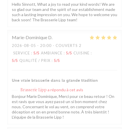
Hello Sinnott, What a joy to read your kind words! We are
so glad our team and the spirit of our establishment made
such a lasting impression on you. We hope to welcome you
back soon! The Brasserie Lipp team!
Marie-Dominique
D
2026-08-05
- 20:00 - COUVERTS 2
SERVICE
:
5
/5
AMBIANCE
:
5
/5
CUISINE
:
5
/5
QUALITÉ / PRIX
:
5
/5
Une vraie brasserie dans la grande tradition
Brasserie Lipp
a répondu à cet avis
Bonjour Marie Dominique, Merci pour ce beau retour ! On
est ravis que vous ayez passé un si bon moment chez
nous. Concernant le vol au vent, on comprend votre
déception et on en prend bonne note. À très bientôt !
L'équipe de la Brasserie Lipp !