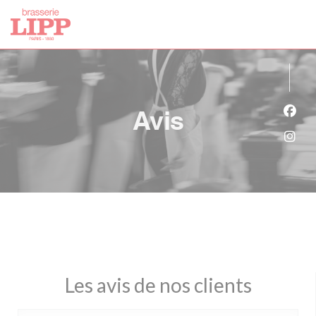
Personnalisation de vos choix en matière de cookies
Avis
Face
Inst
Les avis de nos clients