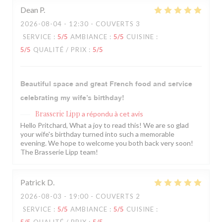
Dean
P
2026-08-04
- 12:30 - COUVERTS 3
SERVICE
:
5
/5
AMBIANCE
:
5
/5
CUISINE
:
5
/5
QUALITÉ / PRIX
:
5
/5
Beautiful space and great French food and service
celebrating my wife’s birthday!
Brasserie Lipp
a répondu à cet avis
Hello Pritchard, What a joy to read this! We are so glad
your wife's birthday turned into such a memorable
evening. We hope to welcome you both back very soon!
The Brasserie Lipp team!
Patrick
D
2026-08-03
- 19:00 - COUVERTS 2
SERVICE
:
5
/5
AMBIANCE
:
5
/5
CUISINE
: