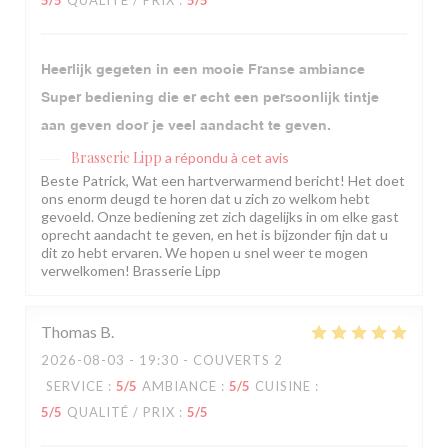
5
/5
QUALITÉ / PRIX
:
5
/5
Heerlijk gegeten in een mooie Franse ambiance
Super bediening die er echt een persoonlijk tintje
aan geven door je veel aandacht te geven.
Brasserie Lipp
a répondu à cet avis
Beste Patrick, Wat een hartverwarmend bericht! Het doet
ons enorm deugd te horen dat u zich zo welkom hebt
gevoeld. Onze bediening zet zich dagelijks in om elke gast
oprecht aandacht te geven, en het is bijzonder fijn dat u
dit zo hebt ervaren. We hopen u snel weer te mogen
verwelkomen! Brasserie Lipp
Thomas
B
2026-08-03
- 19:30 - COUVERTS 2
SERVICE
:
5
/5
AMBIANCE
:
5
/5
CUISINE
:
5
/5
QUALITÉ / PRIX
:
5
/5