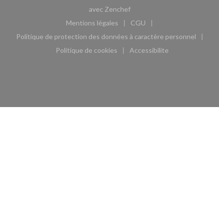
((ouvre une nouvelle fenêtre)
avec
Zenchef
Mentions légales
CGU
((ouvre une nouvelle fenêtre))
((ouvre une nouvelle fen
Politique de protection des données à caractère personnel
((ouvre une nouvelle fenêtre))
Politique de cookies
Accessibilite
((ouvre une nouvelle fenêtre))
((ouvre une nouvelle fe