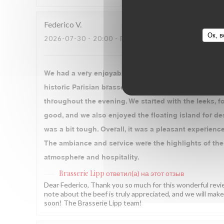
Federico
V
Ок, в
2026-07-30
- 20:00 - ГОСТИ 3
We had a very enjoyable dinner at Brasserie Lipp dur
historic Parisian brasserie: lively, authentic, and ful
throughout the evening. We started with the leeks, 
good, and we also enjoyed the floating island for d
was a bit tough. Overall, it was a pleasant experience
The ambiance and service were the highlights of the 
atmosphere and hospitality.
Brasserie Lipp
ответил(а) на этот отзыв
Dear Federico, Thank you so much for this wonderful rev
note about the beef is truly appreciated, and we will mak
soon! The Brasserie Lipp team!