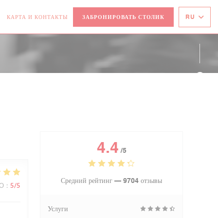
RU
КАРТА И КОНТАКТЫ
ЗАБРОНИРОВАТЬ СТОЛИК
ВАЕТСЯ В НОВОМ ОКНЕ))
ОТКРЫВАЕТСЯ В НОВОМ ОКНЕ))
Face
Inst
4.4
/5
Средний рейтинг —
9704 отзывы
ВО
:
5
/5
Услуги