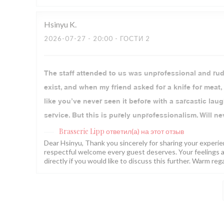
Hsinyu
K
2026-07-27
- 20:00 - ГОСТИ 2
The staff attended to us was unprofessional and rude
exist, and when my friend asked for a knife for meat, 
like you’ve never seen it before with a sarcastic laug
service. But this is purely unprofessionalism. Will n
Brasserie Lipp
ответил(а) на этот отзыв
Dear Hsinyu, Thank you sincerely for sharing your experien
respectful welcome every guest deserves. Your feelings ar
directly if you would like to discuss this further. Warm reg