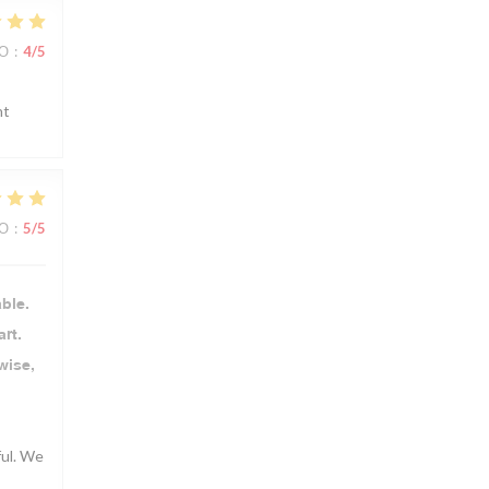
ВО
:
4
/5
nt
ВО
:
5
/5
ble.
rt.
wise,
ful. We