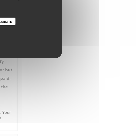
ровать
ВО
:
4
/5
 from a
ry
or but
 paid.
 the
. Your
k