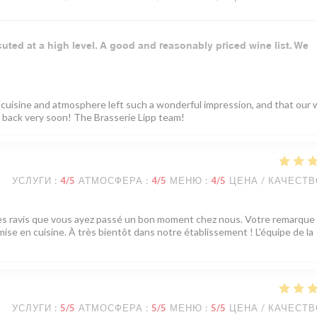
cuted at a high level. A good and reasonably priced wine list. We
 cuisine and atmosphere left such a wonderful impression, and that our 
back very soon! The Brasserie Lipp team!
УСЛУГИ
:
4
/5
АТМОСФЕРА
:
4
/5
МЕНЮ
:
4
/5
ЦЕНА / КАЧЕСТ
mes ravis que vous ayez passé un bon moment chez nous. Votre remarque
ise en cuisine. À très bientôt dans notre établissement ! L'équipe de la
УСЛУГИ
:
5
/5
АТМОСФЕРА
:
5
/5
МЕНЮ
:
5
/5
ЦЕНА / КАЧЕСТ