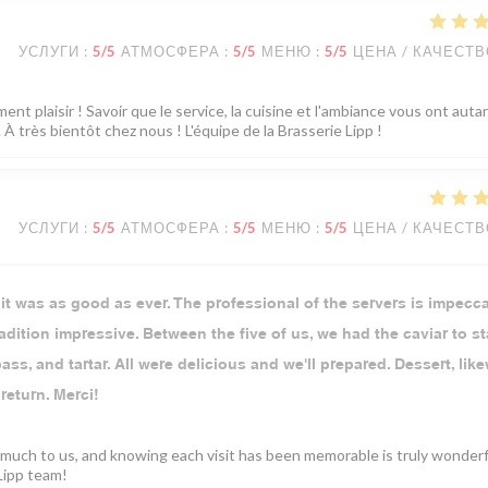
УСЛУГИ
:
5
/5
АТМОСФЕРА
:
5
/5
МЕНЮ
:
5
/5
ЦЕНА / КАЧЕСТ
ent plaisir ! Savoir que le service, la cuisine et l'ambiance vous ont auta
À très bientôt chez nous ! L'équipe de la Brasserie Lipp !
УСЛУГИ
:
5
/5
АТМОСФЕРА
:
5
/5
МЕНЮ
:
5
/5
ЦЕНА / КАЧЕСТ
 it was as good as ever. The professional of the servers is impecca
dition impressive. Between the five of us, we had the caviar to sta
s, and tartar. All were delicious and we'll prepared. Dessert, like
 return. Merci!
so much to us, and knowing each visit has been memorable is truly wonder
Lipp team!