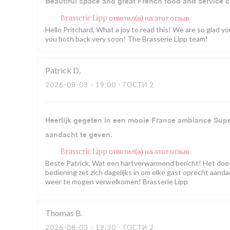
Beautiful space and great French food and service c
Brasserie Lipp
ответил(а) на этот отзыв
Hello Pritchard, What a joy to read this! We are so glad 
you both back very soon! The Brasserie Lipp team!
Patrick
D
2026-08-03
- 19:00 - ГОСТИ 2
Heerlijk gegeten in een mooie Franse ambiance Super
aandacht te geven.
Brasserie Lipp
ответил(а) на этот отзыв
Beste Patrick, Wat een hartverwarmend bericht! Het doe
bediening zet zich dagelijks in om elke gast oprecht aandac
weer te mogen verwelkomen! Brasserie Lipp
Thomas
B
2026-08-03
- 19:30 - ГОСТИ 2