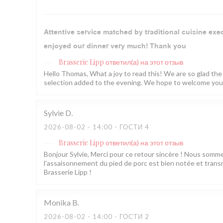
Attentive service matched by traditional cuisine exe
enjoyed our dinner very much! Thank you
Brasserie Lipp
ответил(а) на этот отзыв
Hello Thomas, What a joy to read this! We are so glad the
selection added to the evening. We hope to welcome you 
Sylvie
D
2026-08-02
- 14:00 - ГОСТИ 4
Brasserie Lipp
ответил(а) на этот отзыв
Bonjour Sylvie, Merci pour ce retour sincère ! Nous som
l'assaisonnement du pied de porc est bien notée et transm
Brasserie Lipp !
Monika
B
2026-08-02
- 14:00 - ГОСТИ 2