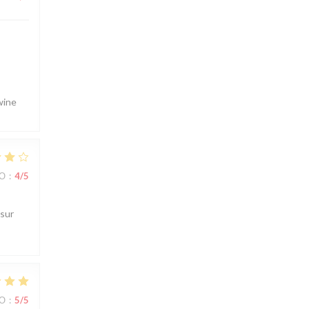
wine
ВО
:
4
/5
 sur
ВО
:
5
/5