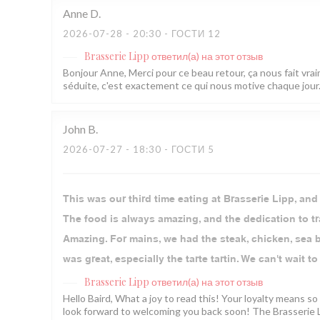
Anne
D
2026-07-28
- 20:30 - ГОСТИ 12
Brasserie Lipp
ответил(а) на этот отзыв
Bonjour Anne, Merci pour ce beau retour, ça nous fait vraim
séduite, c'est exactement ce qui nous motive chaque jour. 
John
B
2026-07-27
- 18:30 - ГОСТИ 5
This was our third time eating at Brasserie Lipp, and
The food is always amazing, and the dedication to tra
Amazing. For mains, we had the steak, chicken, sea bas
was great, especially the tarte tartin. We can't wait to
Brasserie Lipp
ответил(а) на этот отзыв
Hello Baird, What a joy to read this! Your loyalty means 
look forward to welcoming you back soon! The Brasserie 