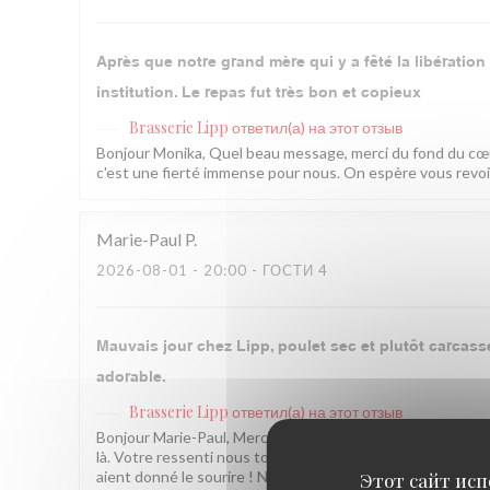
Après que notre grand mère qui y a fêté la libératio
institution. Le repas fut très bon et copieux
Brasserie Lipp
ответил(а) на этот отзыв
Bonjour Monika, Quel beau message, merci du fond du cœur
c'est une fierté immense pour nous. On espère vous revoir 
Marie-Paul
P
2026-08-01
- 20:00 - ГОСТИ 4
Mauvais jour chez Lipp, poulet sec et plutôt carcasse 
adorable.
Brasserie Lipp
ответил(а) на этот отзыв
Bonjour Marie-Paul, Merci pour ce retour honnête. Nous som
là. Votre ressenti nous touche et nous en parlons en cui
aient donné le sourire ! Nous espérons vous revoir bientôt.
Этот сайт исп