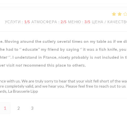
УСЛУГИ
:
1
/5
АТМОСФЕРА
:
2
/5
МЕНЮ
:
3
/5
ЦЕНА / КАЧЕСТ
. Moving around the cutlery several times on my table as if we di
he had to ‘’ educate’’ my friend by saying ‘’ it was a fish knife, yo
hter ‘’. I understand in France, nicety probably is not included in 
ever visit nor recommend this place to others.
ce with us. We are truly sorry to hear that your visit fell short of the w
e completely valid, and we hear you. Please feel free to reach out to us
ards, La Brasserie Lipp
1
2
3