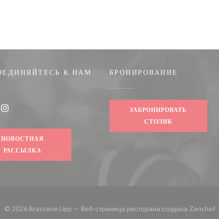
ОЕДИНЯЙТЕСЬ К НАМ
БРОНИРОВАНИЕ
ЗАБРОНИРОВАТЬ
book ((открывается в новом окне))
Instagram ((открывается в новом окне))
СТОЛИК
НОВОСТНАЯ
РАССЫЛКА
(
© 2026 Brasserie Lipp — Веб-страница ресторана создана
Zenchef