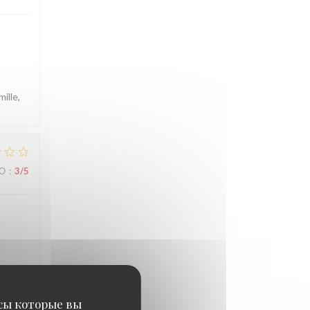
ille,
ВО
:
3
/5
 jour-
ous
исы которые вы