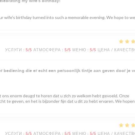
elebrating my wife’s birthday!
your wife's birthday turned into such a memorable evening. We hope to 
УСЛУГИ
:
5
/5
АТМОСФЕРА
:
5
/5
МЕНЮ
:
5
/5
ЦЕНА / КАЧЕСТ
 bediening die er echt een persoonlijk tintje aan geven door je v
t ons enorm deugd te horen dat u zich zo welkom hebt gevoeld. Onze
ht te geven, en het is bijzonder fijn dat u dit zo hebt ervaren. We hopen
УСЛУГИ
:
5
/5
АТМОСФЕРА
:
5
/5
МЕНЮ
:
5
/5
ЦЕНА / КАЧЕСТ