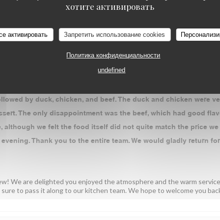
хотите активировать
се активировать
Запретить использование cookies
Персонализи
УСЛУГИ
:
4
/5
АТМОСФЕРА
:
4
/5
МЕНЮ
:
4
/5
ЦЕНА / КАЧЕСТ
Политика конфиденциальности
undefined
ing our visit to Paris. The atmosphere is exactly what you expect
l of character. The service was warm, attentive, and professional
followed by duck, chicken, and beef. The duck and chicken were ve
essert. The only disappointment was the beef, which had good flav
, although we felt the food itself did not quite match the price we
evening. Thank you to the entire team. We would gladly return for
iew! We are delighted you enjoyed the atmosphere and the warm service
e sure to pass it along to our kitchen team. We hope to welcome you bac