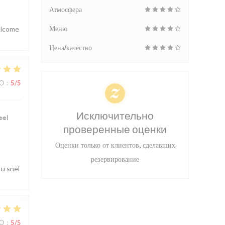
Атмосфера
welcome
Меню
Цена/качество
ВО
:
5
/5
Исключительно
eel
проверенные оценки
Оценки только от клиентов, сделавших
резервирование
 u snel
ВО
:
5
/5