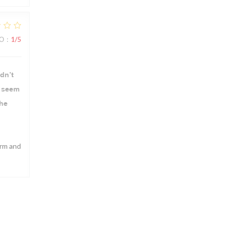
ВО
:
1
/5
dn’t
u seem
the
arm and