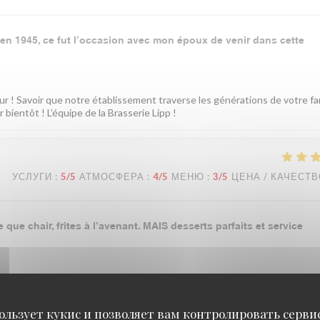
n en 1945, ce fut l’occasion avec mon époux de venir dans cette
 ! Savoir que notre établissement traverse les générations de votre fam
bientôt ! L'équipe de la Brasserie Lipp !
УСЛУГИ
:
5
/5
АТМОСФЕРА
:
4
/5
МЕНЮ
:
3
/5
ЦЕНА / КАЧЕСТ
que chair, frites à l’avenant. MAIS desserts parfaits et service
mes vraiment désolés que le plat principal n'ait pas été à la hauteur ce
sine. En revanche, nous sommes ravis que les desserts et notre équipe v
 L'équipe de la Brasserie Lipp
ользует кукис и позволяет вам контролировать серв