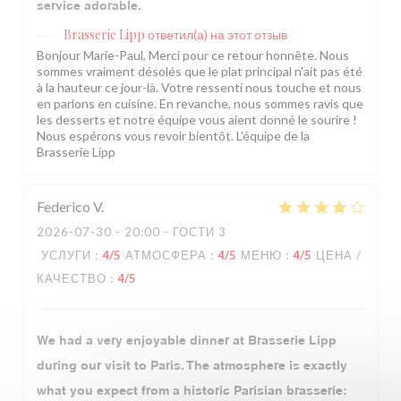
service adorable.
Brasserie Lipp
ответил(а) на этот отзыв
Bonjour Marie-Paul, Merci pour ce retour honnête. Nous
sommes vraiment désolés que le plat principal n'ait pas été
à la hauteur ce jour-là. Votre ressenti nous touche et nous
en parlons en cuisine. En revanche, nous sommes ravis que
les desserts et notre équipe vous aient donné le sourire !
Nous espérons vous revoir bientôt. L'équipe de la
Brasserie Lipp
Federico
V
2026-07-30
- 20:00 - ГОСТИ 3
УСЛУГИ
:
4
/5
АТМОСФЕРА
:
4
/5
МЕНЮ
:
4
/5
ЦЕНА /
КАЧЕСТВО
:
4
/5
We had a very enjoyable dinner at Brasserie Lipp
during our visit to Paris. The atmosphere is exactly
what you expect from a historic Parisian brasserie: