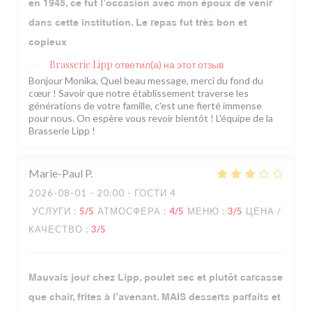
en 1945, ce fut l’occasion avec mon époux de venir
dans cette institution. Le repas fut très bon et
copieux
Brasserie Lipp
ответил(а) на этот отзыв
Bonjour Monika, Quel beau message, merci du fond du
cœur ! Savoir que notre établissement traverse les
générations de votre famille, c'est une fierté immense
pour nous. On espère vous revoir bientôt ! L'équipe de la
Brasserie Lipp !
Marie-Paul
P
2026-08-01
- 20:00 - ГОСТИ 4
УСЛУГИ
:
5
/5
АТМОСФЕРА
:
4
/5
МЕНЮ
:
3
/5
ЦЕНА /
КАЧЕСТВО
:
3
/5
Mauvais jour chez Lipp, poulet sec et plutôt carcasse
que chair, frites à l’avenant. MAIS desserts parfaits et