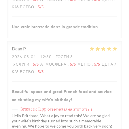
КАЧЕСТВО
:
5
/5
Une vraie brasserie dans la grande tradition
Dean
P
2026-08-04
- 12:30 - ГОСТИ 3
УСЛУГИ
:
5
/5
АТМОСФЕРА
:
5
/5
МЕНЮ
:
5
/5
ЦЕНА /
КАЧЕСТВО
:
5
/5
Beautiful space and great French food and service
celebrating my wife’s birthday!
Brasserie Lipp
ответил(а) на этот отзыв
Hello Pritchard, What a joy to read this! We are so glad
your wife's birthday turned into such a memorable
evening. We hope to welcome you both back very soon!