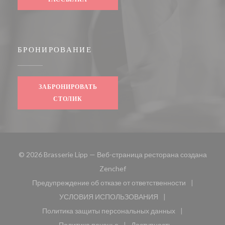
БРОНИРОВАНИЕ
ЗАБРОНИРОВАТЬ
СТОЛИК
© 2026 Brasserie Lipp — Веб-страница ресторана создана
((открывается в новом окне))
Zenchef
Предупреждение об отказе от ответственности
((открывается в новом окне))
УСЛОВИЯ ИСПОЛЬЗОВАНИЯ
((открывается в новом окне))
Политика защиты персональных данных
((открывается в новом окне))
Политика печенье
Доступность