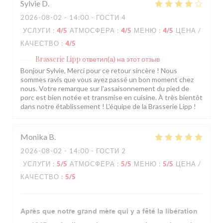
Sylvie
D
2026-08-02
- 14:00 - ГОСТИ 4
УСЛУГИ
:
4
/5
АТМОСФЕРА
:
4
/5
МЕНЮ
:
4
/5
ЦЕНА /
КАЧЕСТВО
:
4
/5
Brasserie Lipp
ответил(а) на этот отзыв
Bonjour Sylvie, Merci pour ce retour sincère ! Nous
sommes ravis que vous ayez passé un bon moment chez
nous. Votre remarque sur l'assaisonnement du pied de
porc est bien notée et transmise en cuisine. À très bientôt
dans notre établissement ! L'équipe de la Brasserie Lipp !
Monika
B
2026-08-02
- 14:00 - ГОСТИ 2
УСЛУГИ
:
5
/5
АТМОСФЕРА
:
5
/5
МЕНЮ
:
5
/5
ЦЕНА /
КАЧЕСТВО
:
5
/5
Après que notre grand mère qui y a fêté la libération