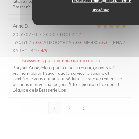
Политика конфиденциальности
kitchen team. We hope to welcome you back soon! The
Brasserie Lipp team!
undefined
Anne
D
2026-07-28
- 20:30 - ГОСТИ 12
УСЛУГИ
:
5
/5
АТМОСФЕРА
:
5
/5
МЕНЮ
:
5
/5
ЦЕНА /
КАЧЕСТВО
:
4
/5
Brasserie Lipp
ответил(а) на этот отзыв
Bonjour Anne, Merci pour ce beau retour, ça nous fait
vraiment plaisir ! Savoir que le service, la cuisine et
l'ambiance vous ont autant séduite, c'est exactement ce
qui nous motive chaque jour. À très bientôt chez nous !
L'équipe de la Brasserie Lipp !
1
2
3