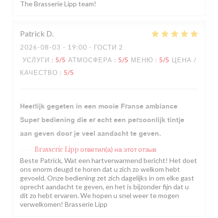
The Brasserie Lipp team!
Patrick
D
2026-08-03
- 19:00 - ГОСТИ 2
УСЛУГИ
:
5
/5
АТМОСФЕРА
:
5
/5
МЕНЮ
:
5
/5
ЦЕНА /
КАЧЕСТВО
:
5
/5
Heerlijk gegeten in een mooie Franse ambiance
Super bediening die er echt een persoonlijk tintje
aan geven door je veel aandacht te geven.
Brasserie Lipp
ответил(а) на этот отзыв
Beste Patrick, Wat een hartverwarmend bericht! Het doet
ons enorm deugd te horen dat u zich zo welkom hebt
gevoeld. Onze bediening zet zich dagelijks in om elke gast
oprecht aandacht te geven, en het is bijzonder fijn dat u
dit zo hebt ervaren. We hopen u snel weer te mogen
verwelkomen! Brasserie Lipp