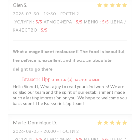
Glen
S
2026-07-30
- 19:30 - ГОСТИ 2
УСЛУГИ
:
5
/5
АТМОСФЕРА
:
5
/5
МЕНЮ
:
5
/5
ЦЕНА /
КАЧЕСТВО
:
5
/5
What a magnificent restaurant! The food is beautiful,
the service is excellent and it was an absolute
delight to go there
Brasserie Lipp
ответил(а) на этот отзыв
Hello Sinnott, What a joy to read your kind words! We are
so glad our team and the spirit of our establishment made
such a lasting impression on you. We hope to welcome you
back soon! The Brasserie Lipp team!
Marie-Dominique
D
2026-08-05
- 20:00 - ГОСТИ 2
УСЛУГИ
:
5
/5
АТМОСФЕРА
:
5
/5
МЕНЮ
:
5
/5
ЦЕНА /