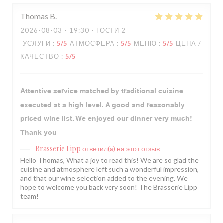
Thomas
B
2026-08-03
- 19:30 - ГОСТИ 2
УСЛУГИ
:
5
/5
АТМОСФЕРА
:
5
/5
МЕНЮ
:
5
/5
ЦЕНА /
КАЧЕСТВО
:
5
/5
Attentive service matched by traditional cuisine
executed at a high level. A good and reasonably
priced wine list. We enjoyed our dinner very much!
Thank you
Brasserie Lipp
ответил(а) на этот отзыв
Hello Thomas, What a joy to read this! We are so glad the
cuisine and atmosphere left such a wonderful impression,
and that our wine selection added to the evening. We
hope to welcome you back very soon! The Brasserie Lipp
team!