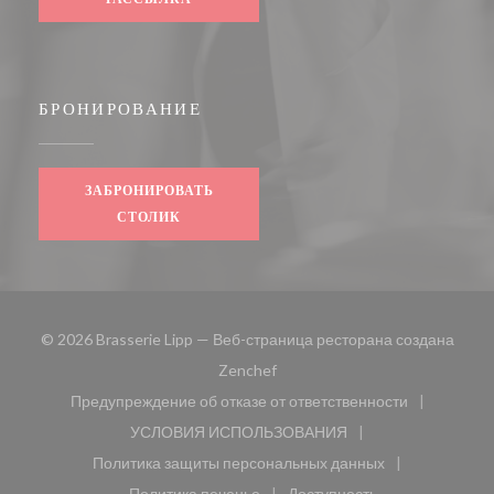
БРОНИРОВАНИЕ
ЗАБРОНИРОВАТЬ
СТОЛИК
© 2026 Brasserie Lipp — Веб-страница ресторана создана
((открывается в новом окне))
Zenchef
Предупреждение об отказе от ответственности
((открывается в новом окне))
УСЛОВИЯ ИСПОЛЬЗОВАНИЯ
((открывается в новом окне))
Политика защиты персональных данных
((открывается в новом окне))
Политика печенье
Доступность