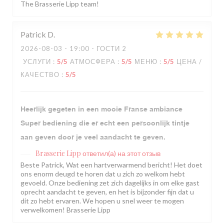
The Brasserie Lipp team!
Patrick
D
2026-08-03
- 19:00 - ГОСТИ 2
УСЛУГИ
:
5
/5
АТМОСФЕРА
:
5
/5
МЕНЮ
:
5
/5
ЦЕНА /
КАЧЕСТВО
:
5
/5
Heerlijk gegeten in een mooie Franse ambiance
Super bediening die er echt een persoonlijk tintje
aan geven door je veel aandacht te geven.
Brasserie Lipp
ответил(а) на этот отзыв
Beste Patrick, Wat een hartverwarmend bericht! Het doet
ons enorm deugd te horen dat u zich zo welkom hebt
gevoeld. Onze bediening zet zich dagelijks in om elke gast
oprecht aandacht te geven, en het is bijzonder fijn dat u
dit zo hebt ervaren. We hopen u snel weer te mogen
verwelkomen! Brasserie Lipp