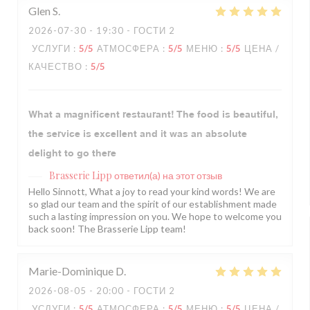
Glen
S
2026-07-30
- 19:30 - ГОСТИ 2
УСЛУГИ
:
5
/5
АТМОСФЕРА
:
5
/5
МЕНЮ
:
5
/5
ЦЕНА /
КАЧЕСТВО
:
5
/5
What a magnificent restaurant! The food is beautiful,
the service is excellent and it was an absolute
delight to go there
Brasserie Lipp
ответил(а) на этот отзыв
Hello Sinnott, What a joy to read your kind words! We are
so glad our team and the spirit of our establishment made
such a lasting impression on you. We hope to welcome you
back soon! The Brasserie Lipp team!
Marie-Dominique
D
2026-08-05
- 20:00 - ГОСТИ 2
УСЛУГИ
:
5
/5
АТМОСФЕРА
:
5
/5
МЕНЮ
:
5
/5
ЦЕНА /