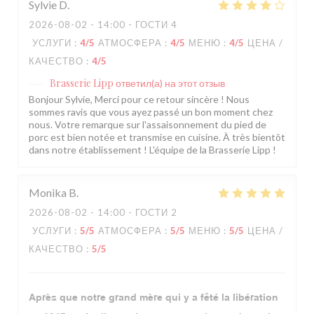
Sylvie
D
2026-08-02
- 14:00 - ГОСТИ 4
УСЛУГИ
:
4
/5
АТМОСФЕРА
:
4
/5
МЕНЮ
:
4
/5
ЦЕНА /
КАЧЕСТВО
:
4
/5
Brasserie Lipp
ответил(а) на этот отзыв
Bonjour Sylvie, Merci pour ce retour sincère ! Nous
sommes ravis que vous ayez passé un bon moment chez
nous. Votre remarque sur l'assaisonnement du pied de
porc est bien notée et transmise en cuisine. À très bientôt
dans notre établissement ! L'équipe de la Brasserie Lipp !
Monika
B
2026-08-02
- 14:00 - ГОСТИ 2
УСЛУГИ
:
5
/5
АТМОСФЕРА
:
5
/5
МЕНЮ
:
5
/5
ЦЕНА /
КАЧЕСТВО
:
5
/5
Après que notre grand mère qui y a fêté la libération