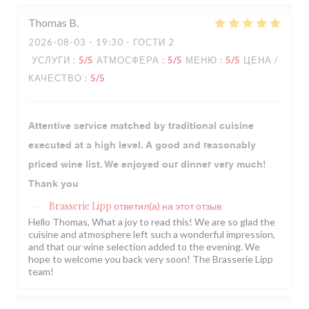
Thomas
B
2026-08-03
- 19:30 - ГОСТИ 2
УСЛУГИ
:
5
/5
АТМОСФЕРА
:
5
/5
МЕНЮ
:
5
/5
ЦЕНА /
КАЧЕСТВО
:
5
/5
Attentive service matched by traditional cuisine
executed at a high level. A good and reasonably
priced wine list. We enjoyed our dinner very much!
Thank you
Brasserie Lipp
ответил(а) на этот отзыв
Hello Thomas, What a joy to read this! We are so glad the
cuisine and atmosphere left such a wonderful impression,
and that our wine selection added to the evening. We
hope to welcome you back very soon! The Brasserie Lipp
team!