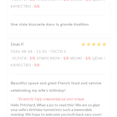
КАЧЕСТВО
:
5
/5
Une vraie brasserie dans la grande tradition
Dean
P
2026-08-04
- 12:30 - ГОСТИ 3
УСЛУГИ
:
5
/5
АТМОСФЕРА
:
5
/5
МЕНЮ
:
5
/5
ЦЕНА /
КАЧЕСТВО
:
5
/5
Beautiful space and great French food and service
celebrating my wife’s birthday!
Brasserie Lipp
ответил(а) на этот отзыв
Hello Pritchard, What a joy to read this! We are so glad
your wife's birthday turned into such a memorable
evening. We hope to welcome you both back very soon!