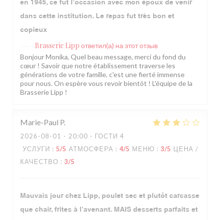
en 1945, ce fut l’occasion avec mon époux de venir
dans cette institution. Le repas fut très bon et
copieux
Brasserie Lipp
ответил(а) на этот отзыв
Bonjour Monika, Quel beau message, merci du fond du
cœur ! Savoir que notre établissement traverse les
générations de votre famille, c'est une fierté immense
pour nous. On espère vous revoir bientôt ! L'équipe de la
Brasserie Lipp !
Marie-Paul
P
2026-08-01
- 20:00 - ГОСТИ 4
УСЛУГИ
:
5
/5
АТМОСФЕРА
:
4
/5
МЕНЮ
:
3
/5
ЦЕНА /
КАЧЕСТВО
:
3
/5
Mauvais jour chez Lipp, poulet sec et plutôt carcasse
que chair, frites à l’avenant. MAIS desserts parfaits et