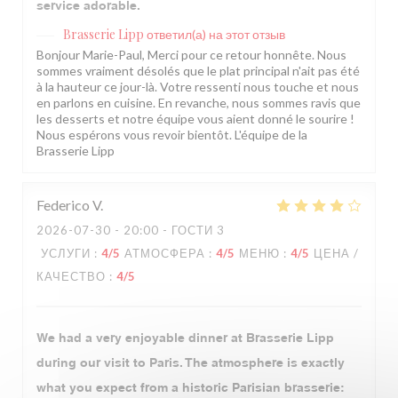
service adorable.
Brasserie Lipp
ответил(а) на этот отзыв
Bonjour Marie-Paul, Merci pour ce retour honnête. Nous
sommes vraiment désolés que le plat principal n'ait pas été
à la hauteur ce jour-là. Votre ressenti nous touche et nous
en parlons en cuisine. En revanche, nous sommes ravis que
les desserts et notre équipe vous aient donné le sourire !
Nous espérons vous revoir bientôt. L'équipe de la
Brasserie Lipp
Federico
V
2026-07-30
- 20:00 - ГОСТИ 3
УСЛУГИ
:
4
/5
АТМОСФЕРА
:
4
/5
МЕНЮ
:
4
/5
ЦЕНА /
КАЧЕСТВО
:
4
/5
We had a very enjoyable dinner at Brasserie Lipp
during our visit to Paris. The atmosphere is exactly
what you expect from a historic Parisian brasserie: