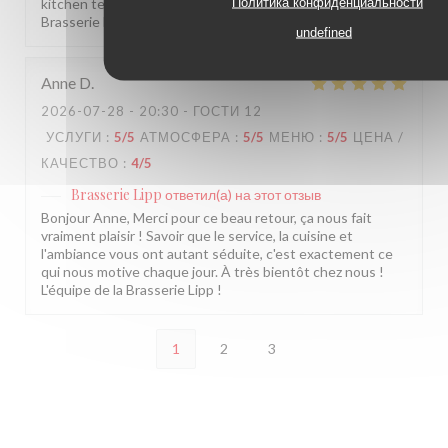
Политика конфиденциальности
kitchen team. We hope to welcome you back soon! The
Brasserie Lipp team!
undefined
Anne
D
2026-07-28
- 20:30 - ГОСТИ 12
УСЛУГИ
:
5
/5
АТМОСФЕРА
:
5
/5
МЕНЮ
:
5
/5
ЦЕНА /
КАЧЕСТВО
:
4
/5
Brasserie Lipp
ответил(а) на этот отзыв
Bonjour Anne, Merci pour ce beau retour, ça nous fait
vraiment plaisir ! Savoir que le service, la cuisine et
l'ambiance vous ont autant séduite, c'est exactement ce
qui nous motive chaque jour. À très bientôt chez nous !
L'équipe de la Brasserie Lipp !
1
2
3