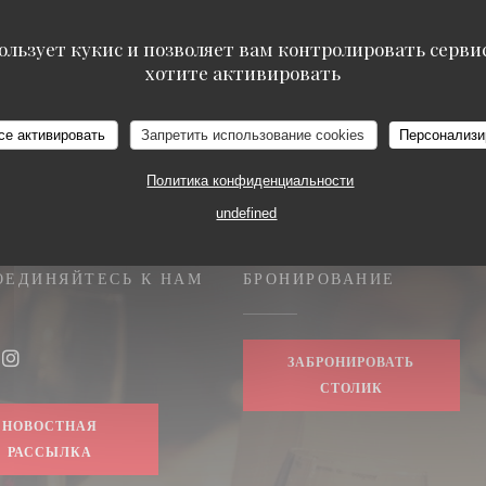
((ОТКРЫВАЕТСЯ В НОВОМ ОКНЕ))
ПОДРОБНЕЕ
ользует кукис и позволяет вам контролировать серв
хотите активировать
се активировать
Запретить использование cookies
Персонализи
Политика конфиденциальности
undefined
ОЕДИНЯЙТЕСЬ К НАМ
БРОНИРОВАНИЕ
ЗАБРОНИРОВАТЬ
book ((открывается в новом окне))
Instagram ((открывается в новом окне))
СТОЛИК
НОВОСТНАЯ
РАССЫЛКА