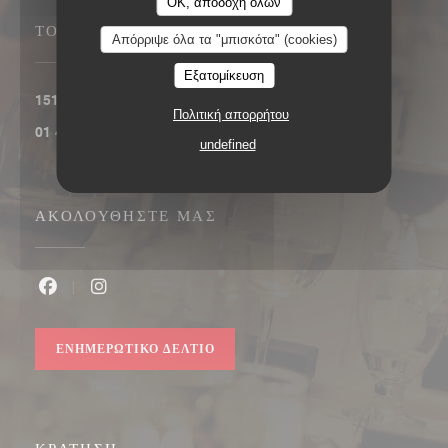
OK, αποδοχή όλων
ΤΟΠΟΘΕΣΊΑ
Απόρριψε όλα τα "μπισκότα" (cookies)
Εξατομίκευση
((ανοίγει σε νέο παρά
151, boulevard Saint-Germain 75006 Paris
Πολιτική απορρήτου
01 45 48 53 91
undefined
ΑΚΟΛΟΥΘΉΣΤΕ ΜΑΣ
Facebook ((ανοίγει σε νέο παράθυρο))
Instagram ((ανοίγει σε νέο παράθυρο))
ΕΝΗΜΕΡΩΤΙΚΌ ΔΕΛΤΊΟ