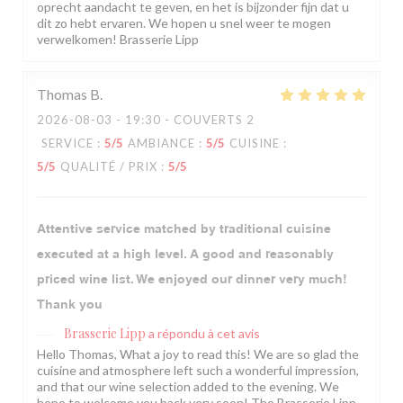
oprecht aandacht te geven, en het is bijzonder fijn dat u
dit zo hebt ervaren. We hopen u snel weer te mogen
verwelkomen! Brasserie Lipp
Thomas
B
2026-08-03
- 19:30 - COUVERTS 2
SERVICE
:
5
/5
AMBIANCE
:
5
/5
CUISINE
:
5
/5
QUALITÉ / PRIX
:
5
/5
Attentive service matched by traditional cuisine
executed at a high level. A good and reasonably
priced wine list. We enjoyed our dinner very much!
Thank you
Brasserie Lipp
a répondu à cet avis
Hello Thomas, What a joy to read this! We are so glad the
cuisine and atmosphere left such a wonderful impression,
and that our wine selection added to the evening. We
hope to welcome you back very soon! The Brasserie Lipp