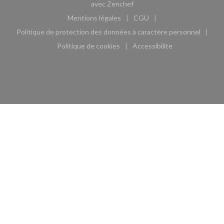
((ouvre une nouvelle fenêtre)
avec
Zenchef
Mentions légales
CGU
((ouvre une nouvelle fenêtre))
((ouvre une nouvelle fen
Politique de protection des données à caractère personnel
((ouvre une nouvelle fenêtre))
Politique de cookies
Accessibilite
((ouvre une nouvelle fenêtre))
((ouvre une nouvelle fe