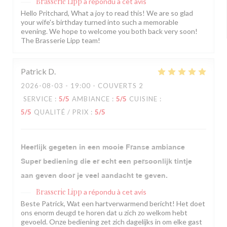
Brasserie Lipp
a répondu à cet avis
Hello Pritchard, What a joy to read this! We are so glad
your wife's birthday turned into such a memorable
evening. We hope to welcome you both back very soon!
The Brasserie Lipp team!
Patrick
D
2026-08-03
- 19:00 - COUVERTS 2
SERVICE
:
5
/5
AMBIANCE
:
5
/5
CUISINE
:
5
/5
QUALITÉ / PRIX
:
5
/5
Heerlijk gegeten in een mooie Franse ambiance
Super bediening die er echt een persoonlijk tintje
aan geven door je veel aandacht te geven.
Brasserie Lipp
a répondu à cet avis
Beste Patrick, Wat een hartverwarmend bericht! Het doet
ons enorm deugd te horen dat u zich zo welkom hebt
gevoeld. Onze bediening zet zich dagelijks in om elke gast