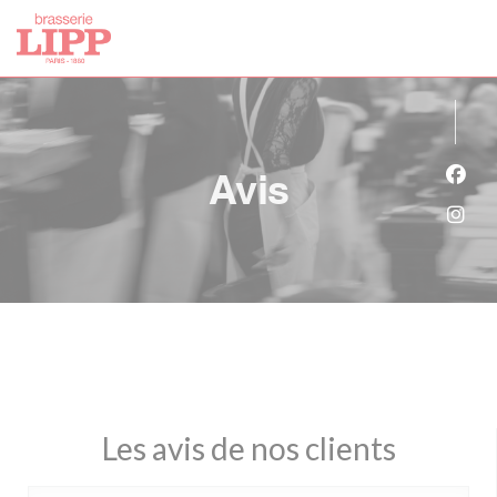
Personnalisation de vos choix en matière de cookies
Avis
Face
Inst
Les avis de nos clients