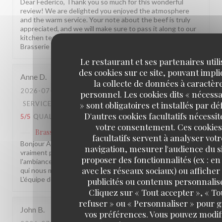
Dear Federico, Thank you so much for this wonderful
review! We are delighted you enjoyed the atmosphere
and the warm service. Your note about the beef is truly
appreciated, and we will make sure to pass it along to our
kitchen team. We hope to welcome you back soon! The
Brasserie Lipp team!
Le restaurant et ses partenaires util
des cookies sur ce site, pouvant impl
Anne
D
la collecte de données à caractèr
2026-07-28
- 20:30 - COUVERTS 12
personnel. Les cookies dits « nécessa
» sont obligatoires et installés par dé
SERVICE
:
5
/5
AMBIANCE
:
5
/5
CUISINE
:
D'autres cookies facultatifs nécessit
5
/5
QUALITÉ / PRIX
:
4
/5
votre consentement. Ces cookies
Brasserie Lipp
a répondu à cet avis
facultatifs servent à analyser votr
Bonjour Anne, Merci pour ce beau retour, ça nous fait
navigation, mesurer l'audience du si
vraiment plaisir ! Savoir que le service, la cuisine et
proposer des fonctionnalités (ex : en 
l'ambiance vous ont autant séduite, c'est exactement ce
avec les réseaux sociaux) ou afficher
qui nous motive chaque jour. À très bientôt chez nous !
L'équipe de la Brasserie Lipp !
publicités ou contenus personnalis
Cliquez sur « Tout accepter », « To
refuser » ou « Personnaliser » pour 
John
B
vos préférences. Vous pouvez modif