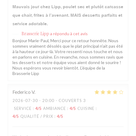
Mauvais jour chez Lipp, poulet sec et plutôt carcasse
que chair, frites à l’avenant. MAIS desserts parfaits et
service adorable.
Brasserie Lipp
a répondu à cet avis
Bonjour Marie-Paul, Merci pour ce retour honnête. Nous
sommes vraiment désolés que le plat principal n'ait pas été
à la hauteur ce jour-là. Votre ressenti nous touche et nous
en parlons en cuisine. En revanche, nous sommes ravis que
les desserts et notre équipe vous aient donné le sourire !
Nous espérons vous revoir bientôt. L'équipe de la
Brasserie Lipp
Federico
V
2026-07-30
- 20:00 - COUVERTS 3
SERVICE
:
4
/5
AMBIANCE
:
4
/5
CUISINE
:
4
/5
QUALITÉ / PRIX
:
4
/5