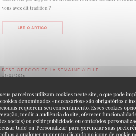
vous avez dit tradition ?
((ABRE NUMA NOVA JANELA))
LER O ARTIGO
BEST OF FOOD DE LA SEMAINE // ELLE
13/01/2026
seus parceiros utilizam cookies neste site, o que pode impl
La gourmandise : Bistrot so chic
 cookies denominados «necessários» são obrigatórios e ins
pcionais requerem seu consentimento. Esses cookies opci
vegação, medir a audiência do site, oferecer funcionalidad
L'art du bistrot parisien débarque au Bon Marché. Le grand magas
des sociais) ou exibir publicidade ou conteúdos personaliza
ce début d'année les incontournables de l'esprit bistrot : nappe 
'Recusar tudo' ou 'Personalizar' para gerenciar suas preferê
œufs Meurette, volaille sauce au vin et île flottante, tout y est. 
scolhas a qualquer momento clicando no ícone de cookie no