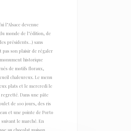
ui l’Alsace devenue
 du monde de l’édition, de
 des présidents…) sans
 pas son plaisir de régaler
sé monument historique
rnés de motifs floraux,
accueil chaleureux. Le menu
eux plats et le mercredi le
s regretté. Dans une pâte
ulet de 100 jours, des ris
 veau et une pointe de Porto
 suivant le marché. En
usse au chocolat maison,