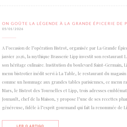
ON GOÛTE LA LÉGENDE À LA GRANDE ÉPICERIE DE 
05/01/2026
A l’occasion de l’opération Bistrot, organisée par La Grande Épice
janvier 2026, la mythique Brasserie Lipp investit son restaurant L
son héritage culinaire. Institution du boulevard Saint-Germain, L
menu bistrotier inédit servi à La Table, le restaurant du magasi
comme un hommage aux grandes tables parisiennes, ce menu ra
Mars, le Bistrot des Tournelles et Lipp, trois adresses emblémati
Jounault, chef de la Maison, y propose l’une de ses recettes phare
généreuse, fidèle à l’esprit gourmand qui fait la renommée de Li
((ABRE NUMA NOVA JANELA))
LER O ARTIGO