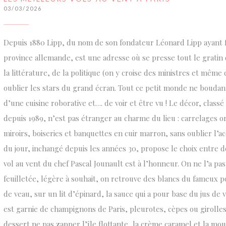
03/03/2026
Depuis 1880 Lipp, du nom de son fondateur Léonard Lipp ayant f
province allemande, est une adresse où se presse tout le gratin
la littérature, de la politique (on y croise des ministres et même
oublier les stars du grand écran. Tout ce petit monde ne boudant
d’une cuisine roborative et…. de voir et être vu ! Le décor, clas
depuis 1989, n’est pas étranger au charme du lieu : carrelages o
miroirs, boiseries et banquettes en cuir marron, sans oublier l’
du jour, inchangé depuis les années 30, propose le choix entre d
vol au vent du chef Pascal Jounault est à l’honneur. On ne l’a pa
feuilletée, légère à souhait, on retrouve des blancs du fameux po
de veau, sur un lit d’épinard, la sauce qui a pour base du jus de
est garnie de champignons de Paris, pleurotes, cèpes ou girolles
dessert ne pas zapper l’île flottante, la crème caramel et la mo