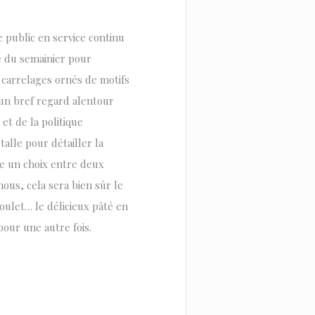
e public en service continu
re du semainier pour
: carrelages ornés de motifs
é un bref regard alentour
et de la politique
alle pour détailler la
se un choix entre deux
nous, cela sera bien sûr le
soulet… le délicieux pâté en
pour une autre fois.