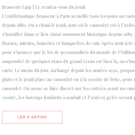
Brasserie Lipp | Le rendez-vous du jeudi
L’emblématique brasserie à Paris accueille tous les jours un vast
depuis 1880. On a choisi le jeudi, jour où le cassoulet est à l’ord
s’installer dans ce lieu classé monument historique depuis 1989 
floraux, miroirs, boiseries et banquettes de cuir. Après avoir jet
pour s’assurer que le lot de personnalités du monde de l’édition 
saupoudré de quelques stars du grand écran est bien là, on s’inst
carte. Le menu du jour, inchangé depuis les années 1930, propo
plats et le jeudi place au cassoulet ou à la cocotte de lotte, pour 
cassoulet. On avoue se faire discret sur les entrées avant un cas
croûte, les harengs fondants à souhait et l’œuf en gelée seront 
((ABRE NUMA NOVA JANELA))
LER O ARTIGO