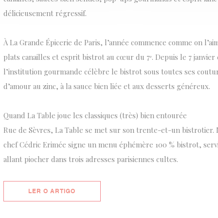
délicieusement régressif.
À La Grande Épicerie de Paris, l’année commence comme on l’aim
plats canailles et esprit bistrot au cœur du 7ᵉ. Depuis le 7 janvier 
l’institution gourmande célèbre le bistrot sous toutes ses coutu
d’amour au zinc, à la sauce bien liée et aux desserts généreux.
Quand La Table joue les classiques (très) bien entourée
Rue de Sèvres, La Table se met sur son trente-et-un bistrotier. 
chef Cédric Erimée signe un menu éphémère 100 % bistrot, servi j
allant piocher dans trois adresses parisiennes cultes.
((ABRE NUMA NOVA JANELA))
LER O ARTIGO