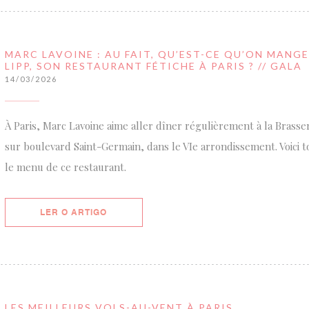
MARC LAVOINE : AU FAIT, QU’EST-CE QU’ON MANGE
LIPP, SON RESTAURANT FÉTICHE À PARIS ? // GALA
14/03/2026
À Paris, Marc Lavoine aime aller dîner régulièrement à la Brasseri
sur boulevard Saint-Germain, dans le VIe arrondissement. Voici tou
le menu de ce restaurant.
((ABRE NUMA NOVA JANELA))
LER O ARTIGO
LES MEILLEURS VOLS-AU-VENT À PARIS