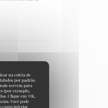
icar na coleta de
talados por padrão.
onais servem para
es (por exemplo,
in historique accueille en
dos. Clique em 'OK,
à carreaux rouge et blanc,
ncias. Você pode
Du 7 au 31 janvier un menu
 canto inferior