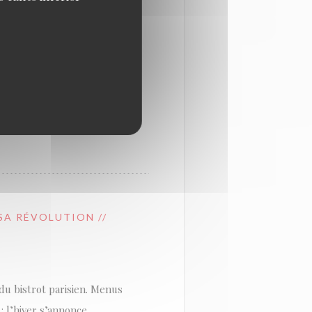
osé à La Table, dans une
bistrots iconiques : la
 Une belle façon de se
 SA RÉVOLUTION //
 du bistrot parisien. Menus
: l’hiver s’annonce