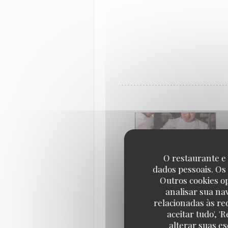
O restaurante e 
dados pessoais. Os
Outros cookies o
analisar sua na
relacionadas às re
aceitar tudo', 
alterar suas e