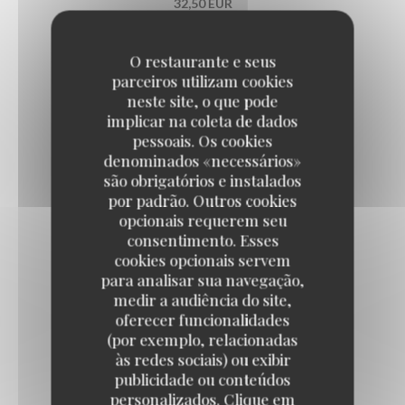
32,50 EUR
Les plats du jour du jeudi
O restaurante e seus
parceiros utilizam cookies
neste site, o que pode
implicar na coleta de dados
CASSOULET LIPP
pessoais. Os cookies
26,50 EUR
denominados «necessários»
são obrigatórios e instalados
por padrão. Outros cookies
AÏOLI DE CABILLAUD
opcionais requerem seu
consentimento. Esses
Œuf plein air, bulots, légumes d'été
cookies opcionais servem
29,50 EUR
para analisar sua navegação,
medir a audiência do site,
Les plats du jour du vendredi
oferecer funcionalidades
(por exemplo, relacionadas
às redes sociais) ou exibir
publicidade ou conteúdos
RAIE AU BEURRE NOISETTE, CÂPRES
personalizados. Clique em