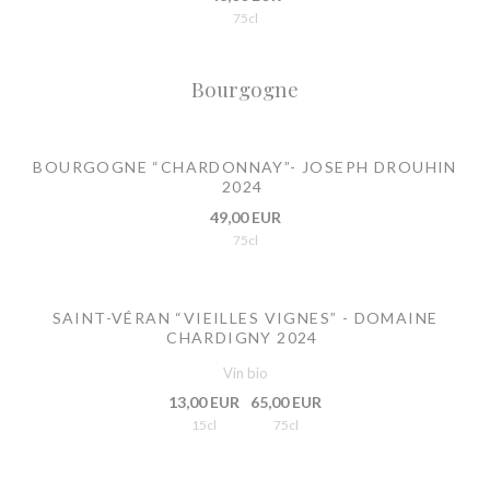
75cl
Bourgogne
BOURGOGNE “CHARDONNAY”- JOSEPH DROUHIN
2024
49,00 EUR
75cl
SAINT-VÉRAN “VIEILLES VIGNES” - DOMAINE
CHARDIGNY 2024
Vin bio
13,00 EUR
65,00 EUR
15cl
75cl