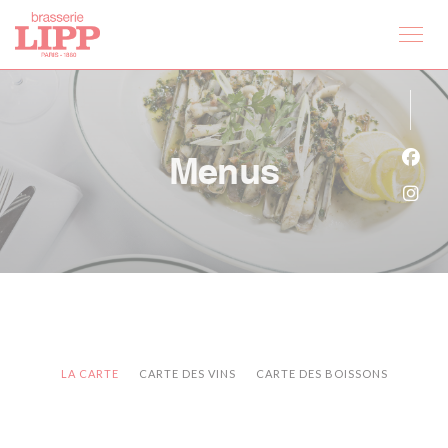
Painel de Gerenciamento de Cookies
Menus
Face
Inst
LA CARTE
CARTE DES VINS
CARTE DES BOISSONS