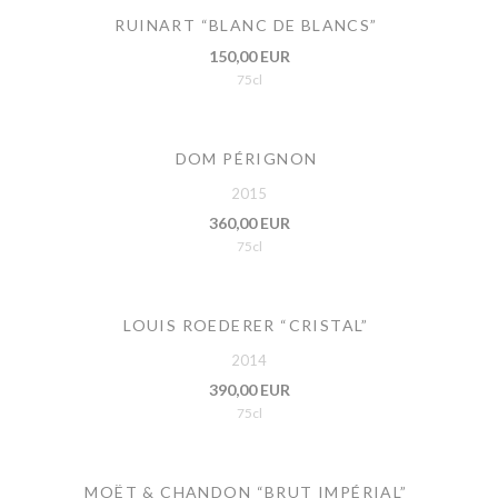
RUINART “BLANC DE BLANCS”
150,00 EUR
75cl
DOM PÉRIGNON
2015
360,00 EUR
75cl
LOUIS ROEDERER “CRISTAL”
2014
390,00 EUR
75cl
MOËT & CHANDON “BRUT IMPÉRIAL”