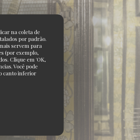
icar na coleta de
talados por padrão.
onais servem para
es (por exemplo,
dos. Clique em 'OK,
ncias. Você pode
 canto inferior
S