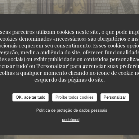
seus parceiros utilizam cookies neste site, o que pode impl
 cookies denominados «necessários» são obrigatórios e ins
pcionais requerem seu consentimento. Esses cookies opci
vegação, medir a audiência do site, oferecer funcionalidad
des sociais) ou exibir publicidade ou conteúdos personaliza
'Recusar tudo' ou 'Personalizar' para gerenciar suas preferê
scolhas a qualquer momento clicando no ícone de cookie no
esquerdo das páginas do site.
OK, aceitar tudo
Proíbe todos cookies
Personalizar
151, BOULEVARD SAINT-GERMAIN 75006 PARI
Política de proteção de dados pessoais
undefined