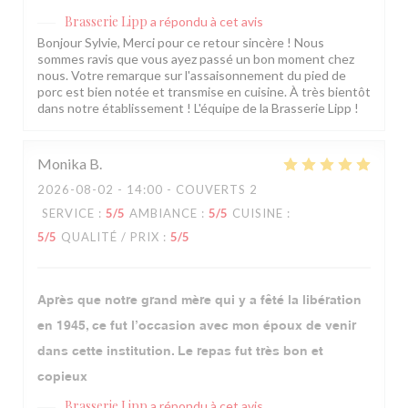
Brasserie Lipp
a répondu à cet avis
Bonjour Sylvie, Merci pour ce retour sincère ! Nous
sommes ravis que vous ayez passé un bon moment chez
nous. Votre remarque sur l'assaisonnement du pied de
porc est bien notée et transmise en cuisine. À très bientôt
dans notre établissement ! L'équipe de la Brasserie Lipp !
Monika
B
2026-08-02
- 14:00 - COUVERTS 2
SERVICE
:
5
/5
AMBIANCE
:
5
/5
CUISINE
:
5
/5
QUALITÉ / PRIX
:
5
/5
Après que notre grand mère qui y a fêté la libération
en 1945, ce fut l’occasion avec mon époux de venir
dans cette institution. Le repas fut très bon et
copieux
Brasserie Lipp
a répondu à cet avis