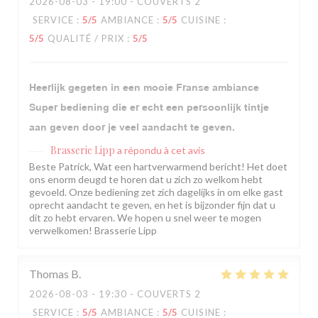
2026-08-03
- 19:00 - COUVERTS 2
SERVICE
:
5
/5
AMBIANCE
:
5
/5
CUISINE
:
5
/5
QUALITÉ / PRIX
:
5
/5
Heerlijk gegeten in een mooie Franse ambiance
Super bediening die er echt een persoonlijk tintje
aan geven door je veel aandacht te geven.
Brasserie Lipp
a répondu à cet avis
Beste Patrick, Wat een hartverwarmend bericht! Het doet
ons enorm deugd te horen dat u zich zo welkom hebt
gevoeld. Onze bediening zet zich dagelijks in om elke gast
oprecht aandacht te geven, en het is bijzonder fijn dat u
dit zo hebt ervaren. We hopen u snel weer te mogen
verwelkomen! Brasserie Lipp
Thomas
B
2026-08-03
- 19:30 - COUVERTS 2
SERVICE
:
5
/5
AMBIANCE
:
5
/5
CUISINE
: