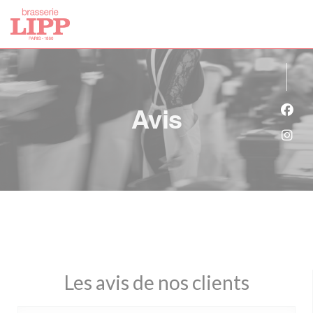
Personnalisation de vos choix en matière de cookies
Avis
Face
Inst
Les avis de nos clients