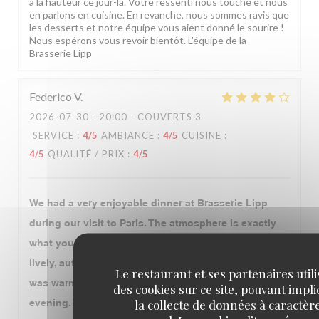
à la hauteur ce jour-là. Votre ressenti nous touche et nous
en parlons en cuisine. En revanche, nous sommes ravis que
les desserts et notre équipe vous aient donné le sourire !
Nous espérons vous revoir bientôt. L'équipe de la
Brasserie Lipp
Federico
V
2026-07-30
- 20:00 - COUVERTS 3
SERVICE
:
4
/5
AMBIANCE
:
4
/5
CUISINE
:
4
/5
QUALITÉ / PRIX
:
4
/5
We had a very enjoyable dinner at Brasserie Lipp
during our visit to Paris. The atmosphere is exactly
what you expect from a historic Parisian brasserie:
lively, authentic, and full of character. The service
Le restaurant et ses partenaires util
was warm, attentive, and professional throughout the
des cookies sur ce site, pouvant impl
la collecte de données à caractèr
evening. We started with the leeks, followed by duck,