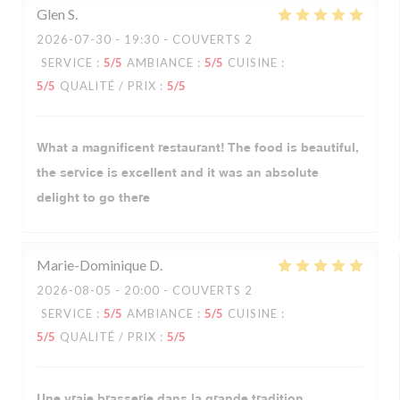
Glen
S
2026-07-30
- 19:30 - COUVERTS 2
SERVICE
:
5
/5
AMBIANCE
:
5
/5
CUISINE
:
5
/5
QUALITÉ / PRIX
:
5
/5
What a magnificent restaurant! The food is beautiful,
the service is excellent and it was an absolute
delight to go there
Marie-Dominique
D
2026-08-05
- 20:00 - COUVERTS 2
SERVICE
:
5
/5
AMBIANCE
:
5
/5
CUISINE
:
5
/5
QUALITÉ / PRIX
:
5
/5
Une vraie brasserie dans la grande tradition