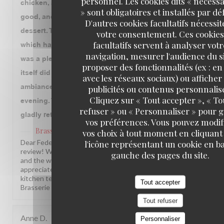
personnel. Les cookies dits « nécessa
chicken, and beef. The duck and chicken were very
» sont obligatoires et installés par dé
good, and we also enjoyed the floating island for
D'autres cookies facultatifs nécessit
dessert. The only disappointment was the beef,
votre consentement. Ces cookies
facultatifs servent à analyser votr
which had good flavor but was a bit tough. Overall, it
navigation, mesurer l'audience du si
was a pleasant experience, although we felt the food
proposer des fonctionnalités (ex : en 
itself did not quite match the price we paid. The
avec les réseaux sociaux) ou afficher
ambiance and service were the highlights of the
publicités ou contenus personnalis
Cliquez sur « Tout accepter », « To
evening. Thank you to the entire team. We would
refuser » ou « Personnaliser » pour 
gladly return for the atmosphere and hospitality.
vos préférences. Vous pouvez modif
Brasserie Lipp
a répondu à cet avis
vos choix à tout moment en cliquant
Dear Federico, Thank you so much for this wonderful
l'icône représentant un cookie en ba
review! We are delighted you enjoyed the atmosphere
gauche des pages du site.
and the warm service. Your note about the beef is truly
appreciated, and we will make sure to pass it along to our
kitchen team. We hope to welcome you back soon! The
Tout accepter
Brasserie Lipp team!
Tout refuser
Anne
D
Personnaliser