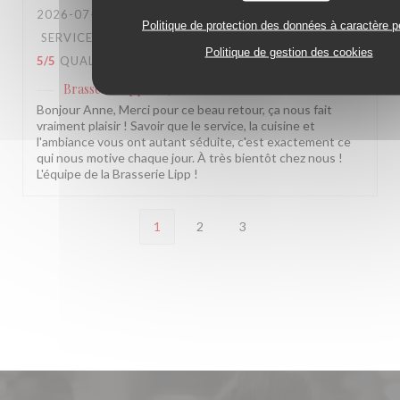
2026-07-28
- 20:30 - COUVERTS 12
Politique de protection des données à caractère p
SERVICE
:
5
/5
AMBIANCE
:
5
/5
CUISINE
:
Politique de gestion des cookies
5
/5
QUALITÉ / PRIX
:
4
/5
Brasserie Lipp
a répondu à cet avis
Bonjour Anne, Merci pour ce beau retour, ça nous fait
vraiment plaisir ! Savoir que le service, la cuisine et
l'ambiance vous ont autant séduite, c'est exactement ce
qui nous motive chaque jour. À très bientôt chez nous !
L'équipe de la Brasserie Lipp !
1
2
3