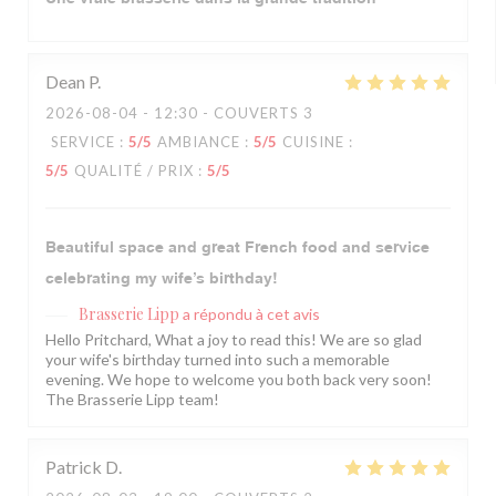
Dean
P
2026-08-04
- 12:30 - COUVERTS 3
SERVICE
:
5
/5
AMBIANCE
:
5
/5
CUISINE
:
5
/5
QUALITÉ / PRIX
:
5
/5
Beautiful space and great French food and service
celebrating my wife’s birthday!
Brasserie Lipp
a répondu à cet avis
Hello Pritchard, What a joy to read this! We are so glad
your wife's birthday turned into such a memorable
evening. We hope to welcome you both back very soon!
The Brasserie Lipp team!
Patrick
D