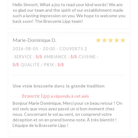
Hello Sinnott, What a joy to read your kind words! We are
so glad our team and the spirit of our establishment made
such a lasting impression on you. We hope to welcome you
back soon! The Brasserie Lipp team!
Marie-Dominique
D
2026-08-05
- 20:00 - COUVERTS 2
SERVICE
:
5
/5
AMBIANCE
:
5
/5
CUISINE
:
5
/5
QUALITÉ / PRIX
:
5
/5
Une vraie brasserie dans la grande tradition
Brasserie Lipp
a répondu à cet avis
Bonjour Marie Dominique, Merci pour ce beau retour ! On
est ravis que vous ayez passé un si bon moment chez
nous. Concernant le vol au vent, on comprend votre
déception et on en prend bonne note. À très bientôt !
L'équipe de la Brasserie Lipp !