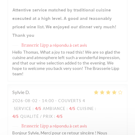
Attentive service matched by traditional cuisine
executed at a high level. A good and reasonably
priced wine list. We enjoyed our dinner very much!
Thank you
Brasserie Lipp
a répondu à cet avis
Hello Thomas, What a joy to read this! We are so glad the
cuisine and atmosphere left such a wonderful impression,
and that our wine selection added to the evening. We
hope to welcome you back very soon! The Brasserie Lipp
team!
Sylvie
D
2026-08-02
- 14:00 - COUVERTS 4
SERVICE
:
4
/5
AMBIANCE
:
4
/5
CUISINE
:
4
/5
QUALITÉ / PRIX
:
4
/5
Brasserie Lipp
a répondu à cet avis
Bonjour Sylvie, Merci pour ce retour sincère ! Nous