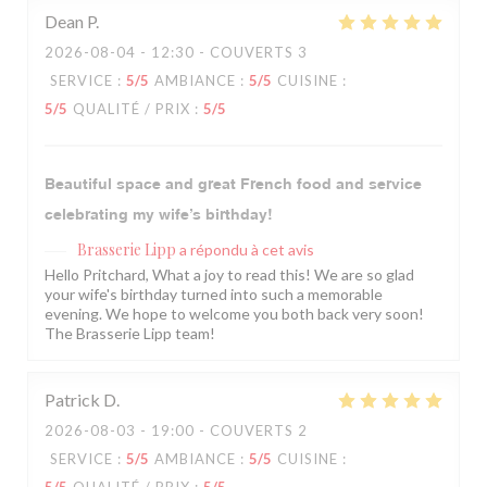
Dean
P
2026-08-04
- 12:30 - COUVERTS 3
SERVICE
:
5
/5
AMBIANCE
:
5
/5
CUISINE
:
5
/5
QUALITÉ / PRIX
:
5
/5
Beautiful space and great French food and service
celebrating my wife’s birthday!
Brasserie Lipp
a répondu à cet avis
Hello Pritchard, What a joy to read this! We are so glad
your wife's birthday turned into such a memorable
evening. We hope to welcome you both back very soon!
The Brasserie Lipp team!
Patrick
D
2026-08-03
- 19:00 - COUVERTS 2
SERVICE
:
5
/5
AMBIANCE
:
5
/5
CUISINE
: