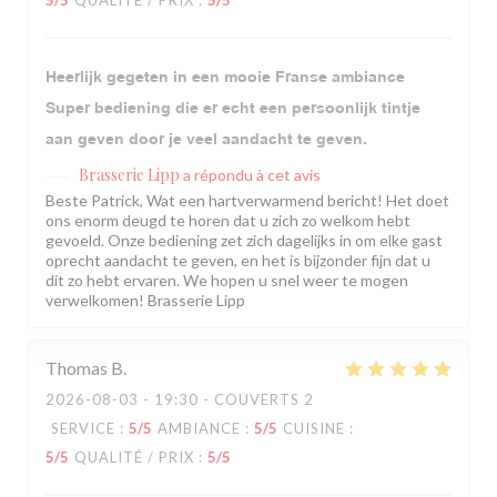
5
/5
QUALITÉ / PRIX
:
5
/5
Heerlijk gegeten in een mooie Franse ambiance
Super bediening die er echt een persoonlijk tintje
aan geven door je veel aandacht te geven.
Brasserie Lipp
a répondu à cet avis
Beste Patrick, Wat een hartverwarmend bericht! Het doet
ons enorm deugd te horen dat u zich zo welkom hebt
gevoeld. Onze bediening zet zich dagelijks in om elke gast
oprecht aandacht te geven, en het is bijzonder fijn dat u
dit zo hebt ervaren. We hopen u snel weer te mogen
verwelkomen! Brasserie Lipp
Thomas
B
2026-08-03
- 19:30 - COUVERTS 2
SERVICE
:
5
/5
AMBIANCE
:
5
/5
CUISINE
:
5
/5
QUALITÉ / PRIX
:
5
/5