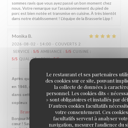
sommes ravis que vous ayez passé un bon moment chez
nous. Votre remarque sur l'assaisonnement du pied de
porc est bien notée et transmise en cuisine. À très bientôt
dans notre établissement ! L'équipe de la Brasserie Lipp !
Monika
B
2026-08-02
- 14:00 - COUVERTS 2
SERVICE
:
5
/5
AMBIANCE
:
5
/5
CUISINE
:
5
/5
QUALITÉ / PRIX
:
5
/5
Le restaurant et ses partenaires util
Après que notre grand mère qui y a fêté la libération
des cookies sur ce site, pouvant impl
la collecte de données à caractèr
en 1945, ce fut l’occasion avec mon époux de venir
personnel. Les cookies dits « nécessa
dans cette institution. Le repas fut très bon et
» sont obligatoires et installés par dé
copieux
D'autres cookies facultatifs nécessit
votre consentement. Ces cookies
Brasserie Lipp
a répondu à cet avis
facultatifs servent à analyser votr
Bonjour Monika, Quel beau message, merci du fond du
navigation, mesurer l'audience du si
cœur ! Savoir que notre établissement traverse les