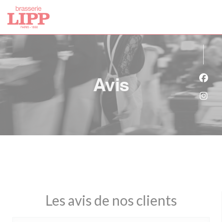
Personnalisation de vos choix en matière de cookies
Avis
Face
Inst
Les avis de nos clients