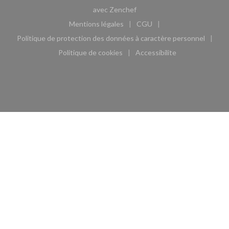
((ouvre une nouvelle fenêtre)
avec
Zenchef
Mentions légales
CGU
((ouvre une nouvelle fenêtre))
((ouvre une nouvelle fen
Politique de protection des données à caractère personnel
((ouvre une nouvelle fenêtre))
Politique de cookies
Accessibilite
((ouvre une nouvelle fenêtre))
((ouvre une nouvelle fe