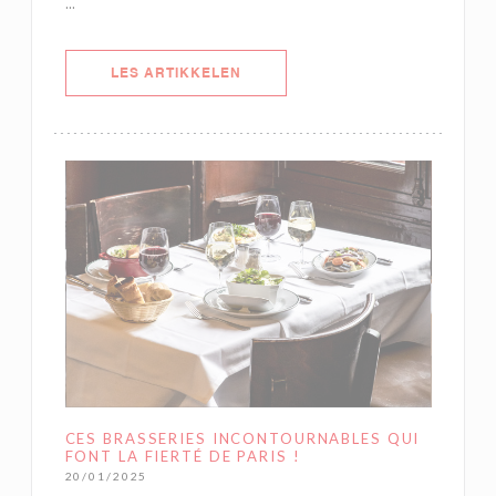
...
((ÅPNER I ET NYTT VINDU))
LES ARTIKKELEN
CES BRASSERIES INCONTOURNABLES QUI
FONT LA FIERTÉ DE PARIS !
20/01/2025