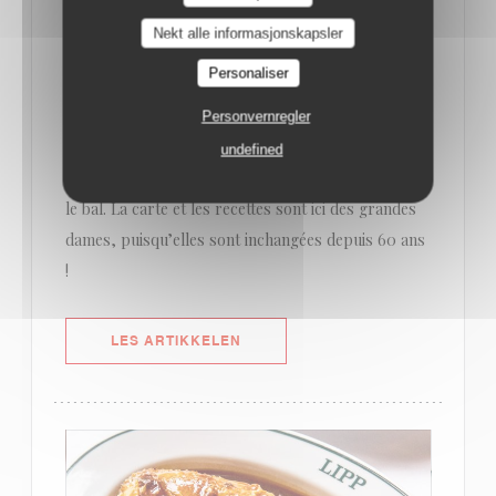
cuisine française : un hareng de Bismarck avec sa
Nekt alle informasjonskapsler
vinaigrette sucrée, une choucroute garnie au
Personaliser
véritable jambon, un poulet fermier de 100 jours
rôti et LE véritable gratin dauphinois. Côté
Personvernregler
desserts, la tatin complètement renversée avec sa
undefined
généreuse crème acidulée et le millefeuille ferment
le bal. La carte et les recettes sont ici des grandes
dames, puisqu’elles sont inchangées depuis 60 ans
!
((ÅPNER I ET NYTT VINDU))
LES ARTIKKELEN