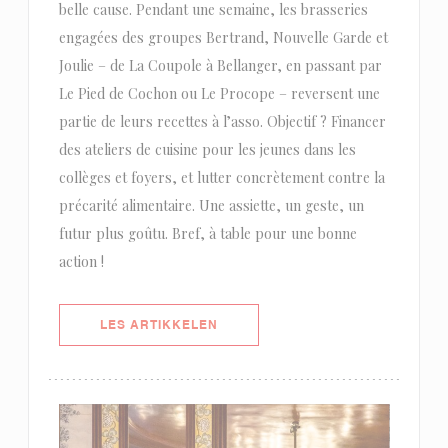
belle cause. Pendant une semaine, les brasseries
engagées des groupes Bertrand, Nouvelle Garde et
Joulie – de La Coupole à Bellanger, en passant par
Le Pied de Cochon ou Le Procope – reversent une
partie de leurs recettes à l’asso. Objectif ? Financer
des ateliers de cuisine pour les jeunes dans les
collèges et foyers, et lutter concrètement contre la
précarité alimentaire. Une assiette, un geste, un
futur plus goûtu. Bref, à table pour une bonne
action !
((ÅPNER I ET NYTT VINDU))
LES ARTIKKELEN