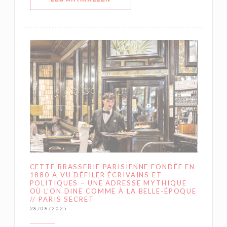
CETTE BRASSERIE PARISIENNE FONDÉE EN
1880 A VU DÉFILER ÉCRIVAINS ET
POLITIQUES – UNE ADRESSE MYTHIQUE
OÙ L’ON DINE COMME À LA BELLE-ÉPOQUE
// PARIS SECRET
28/08/2025