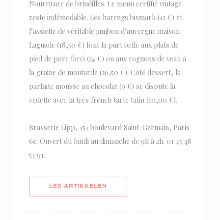
Nourriture de brindilles. Le menu certifié vintage
reste indémodable. Les harengs bismark (12 €) et
l’assiette de véritable jambon d’auvergne maison
Laguiole (18,50 €) font la part belle aux plats de
pied de porc farci (24 €) ou aux rognons de veau à
la graine de moutarde (26,50 €). Côté dessert, la
parfaite mousse au chocolat (9 €) se dispute la
vedette avec la très french tarte tatin (10,00 €).
Brasserie Lipp, 151 boulevard Saint-Germain, Paris
6e. Ouvert du lundi au dimanche de 9h à 2h. 01 45 48
53 91.
((ÅPNER I ET NYTT VINDU))
LES ARTIKKELEN