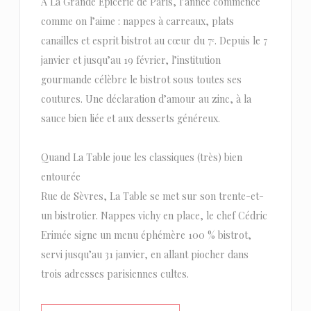
À La Grande Épicerie de Paris, l’année commence
comme on l’aime : nappes à carreaux, plats
canailles et esprit bistrot au cœur du 7ᵉ. Depuis le 7
janvier et jusqu’au 19 février, l’institution
gourmande célèbre le bistrot sous toutes ses
coutures. Une déclaration d’amour au zinc, à la
sauce bien liée et aux desserts généreux.
Quand La Table joue les classiques (très) bien
entourée
Rue de Sèvres, La Table se met sur son trente-et-
un bistrotier. Nappes vichy en place, le chef Cédric
Erimée signe un menu éphémère 100 % bistrot,
servi jusqu’au 31 janvier, en allant piocher dans
trois adresses parisiennes cultes.