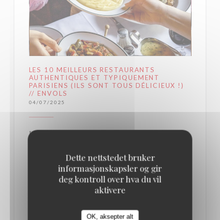
LES 10 MEILLEURS RESTAURANTS
AUTHENTIQUES ET TYPIQUEMENT
PARISIENS (ILS SONT TOUS DÉLICIEUX !)
// ENVOLS
04/07/2025
La Brasserie Lipp
Dette nettstedet bruker
Au cœur du très animé Saint-Germain-des-Prés, la
informasjonskapsler og gir
Brasserie parisienne Lipp conserve le charme
deg kontroll over hva du vil
d’antan et l’esthétique artistique du début du siècle
aktivere
dernier. Dans cette institution du quartier chic de la
Rive Gauche, on retrouve avec joie les piliers de la
OK, aksepter alt