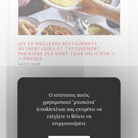
LES 10 MEILLEURS RESTAURANTS
AUTHENTIQUES ET TYPIQUEMENT
PARISIENS (ILS SONT TOUS DÉLICIEUX !)
// ENVOLS
04/07/2025
La Brasserie Lipp
Ο ιστότοπος αυτός
Au cœur du très animé Saint-Germain-des-Prés, la
χρησιμοποιεί "μπισκότα"
(cookies) και σας επιτρέπει να
Brasserie parisienne Lipp conserve le charme
ελέγξετε τι θέλετε να
d’antan et l’esthétique artistique du début du siècle
ενεργοποιήσετε
dernier. Dans cette institution du quartier chic de la
Rive Gauche, on retrouve avec joie les piliers de la