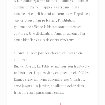
À La Grande Épicerie de Paris, l’année commence
comme on l’aime : nappes à carreaux, plats
canailles et esprit bistrot au cœur du 7ᵉ. Depuis le 7
janvier et jusqu’au 19 février, l’institution
gourmande célèbre le bistrot sous toutes ses
coutures. Une déclaration d’amour au zinc, à la
sauce bien liée et aux desserts généreux.
Quand La Table joue les classiques (très) bien
entourée
Rue de Sèvres, La Table se met sur son trente-et-
un bistrotier. Nappes vichy en place, le chef Cédric
Erimée signe un menu éphémère 100 % bistrot,
servi jusqu’au 31 janvier, en allant piocher dans
trois adresses parisiennes cultes.