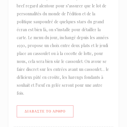
bref regard alentour pour s’assurer que le lot de
personnalités du monde de l’édition et de la
politique saupoudré de quelques stars du grand
écran est bien là, on s’installe pour détailler la
carte. Le menu du jour, inchangé depuis les années
1930, propose un choix entre deux plats et le jeudi
place au cassoulet ou à la cocotte de lotte, pour
nous, cela sera bien sûr le cassoulet. On avoue se
faire discret sur les entrées avant un cassoulet… le
délicieux pâté en croûte, les harengs fondants à
souhait et l’œuf en gelée seront pour une autre
fois.
((ΑΝΟΊΓΕΙ ΣΕ ΝΈΟ ΠΑΡΆΘΥΡΟ))
ΔΙΑΒΆΣΤΕ ΤΟ ΆΡΘΡΟ