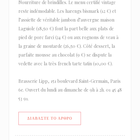
Nourriture de brindilles. Le menu certifié vintage
reste indémodable. Les harengs bismark (12 €) et
l’assiette de véritable jambon d’auvergne maison
Laguiole (18,50 €) font la part belle aux plats de
pied de porc farci (24 €) ou aux rognons de veau à
la graine de moutarde (26,50 €). Côté dessert, la
parfaite mousse au chocolat (9 €) se dispute la
vedette avec la très french tarte tatin (10,00 €).
Brasserie Lipp, 151 boulevard Saint-Germain, Paris
6e. Ouvert du lundi au dimanche de 9h à 2h. 01 45 48
53 91.
((ΑΝΟΊΓΕΙ ΣΕ ΝΈΟ ΠΑΡΆΘΥΡΟ))
ΔΙΑΒΆΣΤΕ ΤΟ ΆΡΘΡΟ