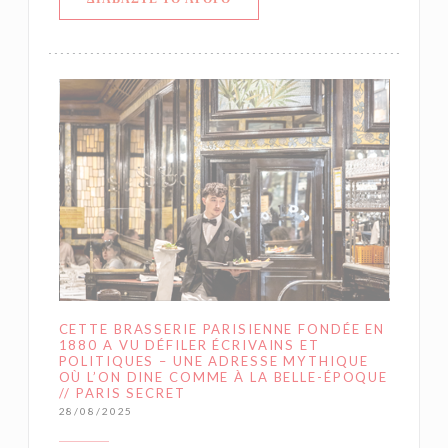
CETTE BRASSERIE PARISIENNE FONDÉE EN
1880 A VU DÉFILER ÉCRIVAINS ET
POLITIQUES – UNE ADRESSE MYTHIQUE
OÙ L’ON DINE COMME À LA BELLE-ÉPOQUE
// PARIS SECRET
28/08/2025