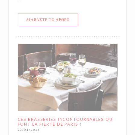
...
((ΑΝΟΊΓΕΙ ΣΕ ΝΈΟ ΠΑΡΆΘΥΡΟ))
ΔΙΑΒΆΣΤΕ ΤΟ ΆΡΘΡΟ
CES BRASSERIES INCONTOURNABLES QUI
FONT LA FIERTÉ DE PARIS !
20/01/2025