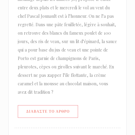
entre deux plats et le mercredi le vol au vent du
chef Pascal Jounault est à l’honneur. On ne l’a pas
regretté. Dans une pâte feuilletée, légère à souhait,
on retrouve des blancs du fameux poulet de 100
jours, des ris de veau, sur un lit d’épinard, la sauce
qui a pour base du jus de veau et une pointe de
Porto est garnie de champignons de Paris,
pleurotes, cèpes ou girolles suivant le marché. En
dessert ne pas zapper l’île flottante, la crème
caramel et la mousse au chocolat maison, vous
avez dit tradition ?
((ΑΝΟΊΓΕΙ ΣΕ ΝΈΟ ΠΑΡΆΘΥΡΟ))
ΔΙΑΒΆΣΤΕ ΤΟ ΆΡΘΡΟ