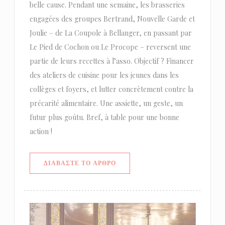
belle cause. Pendant une semaine, les brasseries
engagées des groupes Bertrand, Nouvelle Garde et
Joulie – de La Coupole à Bellanger, en passant par
Le Pied de Cochon ou Le Procope – reversent une
partie de leurs recettes à l’asso. Objectif ? Financer
des ateliers de cuisine pour les jeunes dans les
collèges et foyers, et lutter concrètement contre la
précarité alimentaire. Une assiette, un geste, un
futur plus goûtu. Bref, à table pour une bonne
action !
((ΑΝΟΊΓΕΙ ΣΕ ΝΈΟ ΠΑΡΆΘΥΡΟ))
ΔΙΑΒΆΣΤΕ ΤΟ ΆΡΘΡΟ