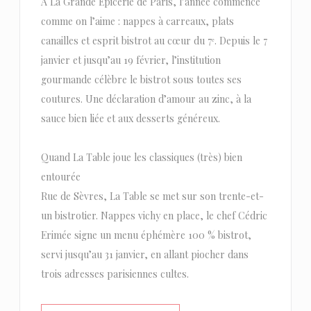
À La Grande Épicerie de Paris, l’année commence
comme on l’aime : nappes à carreaux, plats
canailles et esprit bistrot au cœur du 7ᵉ. Depuis le 7
janvier et jusqu’au 19 février, l’institution
gourmande célèbre le bistrot sous toutes ses
coutures. Une déclaration d’amour au zinc, à la
sauce bien liée et aux desserts généreux.
Quand La Table joue les classiques (très) bien
entourée
Rue de Sèvres, La Table se met sur son trente-et-
un bistrotier. Nappes vichy en place, le chef Cédric
Erimée signe un menu éphémère 100 % bistrot,
servi jusqu’au 31 janvier, en allant piocher dans
trois adresses parisiennes cultes.