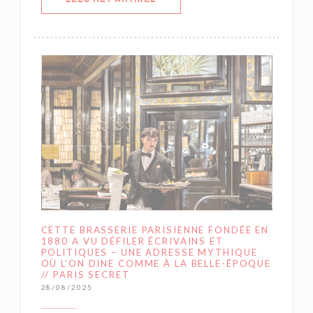
CETTE BRASSERIE PARISIENNE FONDÉE EN
1880 A VU DÉFILER ÉCRIVAINS ET
POLITIQUES – UNE ADRESSE MYTHIQUE
OÙ L’ON DINE COMME À LA BELLE-ÉPOQUE
// PARIS SECRET
28/08/2025