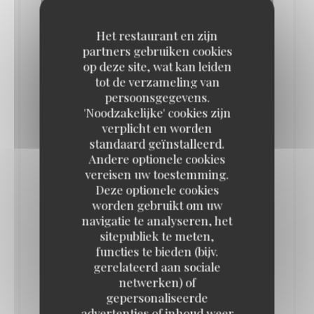
Het restaurant en zijn
partners gebruiken cookies
op deze site, wat kan leiden
tot de verzameling van
persoonsgegevens.
LES 10 MEILLEURS RESTAURANTS
'Noodzakelijke' cookies zijn
AUTHENTIQUES ET TYPIQUEMENT
PARISIENS (ILS SONT TOUS DÉLICIEUX !)
verplicht en worden
// ENVOLS
standaard geïnstalleerd.
04/07/2025
Andere optionele cookies
vereisen uw toestemming.
Deze optionele cookies
La Brasserie Lipp
worden gebruikt om uw
navigatie te analyseren, het
Au cœur du très animé Saint-Germain-des-Prés, la
sitepubliek te meten,
Brasserie parisienne Lipp conserve le charme
functies te bieden (bijv.
gerelateerd aan sociale
d’antan et l’esthétique artistique du début du siècle
netwerken) of
dernier. Dans cette institution du quartier chic de la
gepersonaliseerde
Rive Gauche, on retrouve avec joie les piliers de la
advertenties of inhoud weer