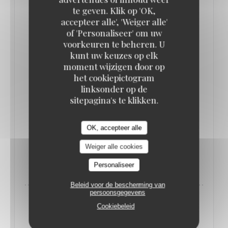
te geven. Klik op 'OK,
cuisine française : un hareng de Bismarck avec sa
accepteer alle', 'Weiger alle'
vinaigrette sucrée, une choucroute garnie au
of 'Personaliseer' om uw
véritable jambon, un poulet fermier de 100 jours
voorkeuren te beheren. U
rôti et LE véritable gratin dauphinois. Côté
kunt uw keuzes op elk
moment wijzigen door op
desserts, la tatin complètement renversée avec sa
het cookiepictogram
généreuse crème acidulée et le millefeuille ferment
linksonder op de
le bal. La carte et les recettes sont ici des grandes
sitepagina's te klikken.
dames, puisqu’elles sont inchangées depuis 60 ans
!
OK, accepteer alle
Weiger alle cookies
((OPENT IN EEN NIEUW VENSTER)
LEES HET ARTIKEL
Personaliseer
Beleid voor de bescherming van
persoonsgegevens
Cookiebeleid