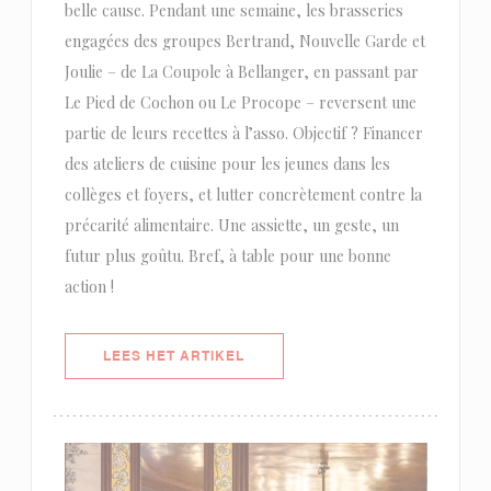
belle cause. Pendant une semaine, les brasseries
engagées des groupes Bertrand, Nouvelle Garde et
Joulie – de La Coupole à Bellanger, en passant par
Le Pied de Cochon ou Le Procope – reversent une
partie de leurs recettes à l’asso. Objectif ? Financer
des ateliers de cuisine pour les jeunes dans les
collèges et foyers, et lutter concrètement contre la
précarité alimentaire. Une assiette, un geste, un
futur plus goûtu. Bref, à table pour une bonne
action !
((OPENT IN EEN NIEUW VENSTER)
LEES HET ARTIKEL