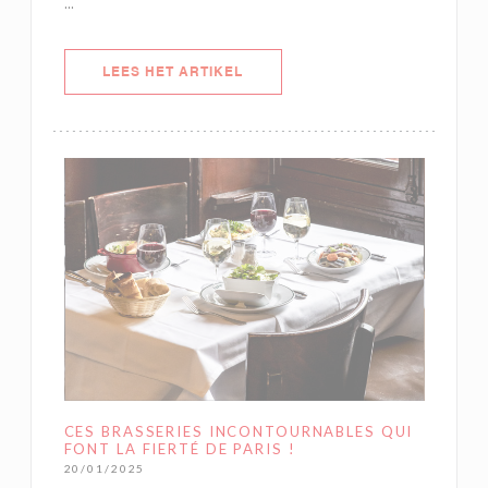
...
((OPENT IN EEN NIEUW VENSTER)
LEES HET ARTIKEL
CES BRASSERIES INCONTOURNABLES QUI
FONT LA FIERTÉ DE PARIS !
20/01/2025