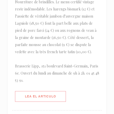
Nourriture de brindilles. Le menu certifié vintage
reste indémodable. Les harengs bismark (12 €) et
l’assiette de véritable jambon d’auvergne maison
Laguiole (18,50 €) font la part belle aux plats de
pied de porc farci (24 €) ou aux rognons de veau à
la graine de moutarde (26,50 €). Côté dessert, la
parfaite mousse au chocolat (9 €) se dispute la
vedette avec la très french tarte tatin (10,00 €).
Brasserie Lipp, 151 boulevard Saint-Germain, Paris
6e. Ouvert du lundi au dimanche de 9h à 2h. 01 45 48
53 91.
((ABRE EN UNA NUEVA VENTANA)
LEA EL ARTICULO