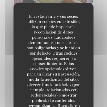
El restaurante y sus socios
utilizan cookies en este sitio,
lo que puede implicar la
recopilación de datos
LES 10 MEILLEURS RESTAURANTS
personales. Las cookies
AUTHENTIQUES ET TYPIQUEMENT
PARISIENS (ILS SONT TOUS DÉLICIEUX !)
denominadas «necesarias»
// ENVOLS
son obligatorias y se instalan
04/07/2025
por defecto. Otras cookies
opcionales requieren su
consentimiento. Estas
La Brasserie Lipp
cookies opcionales sirven
para analizar su navegación,
Au cœur du très animé Saint-Germain-des-Prés, la
medir la audiencia del sitio,
ofrecer funcionalidades (por
Brasserie parisienne Lipp conserve le charme
ejemplo, relacionadas con
d’antan et l’esthétique artistique du début du siècle
redes sociales) o mostrar
dernier. Dans cette institution du quartier chic de la
publicidad o contenidos
personalizados. Haga clic en
Rive Gauche, on retrouve avec joie les piliers de la