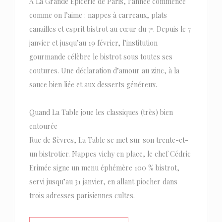
À La Grande Épicerie de Paris, l’année commence
comme on l’aime : nappes à carreaux, plats
canailles et esprit bistrot au cœur du 7ᵉ. Depuis le 7
janvier et jusqu’au 19 février, l’institution
gourmande célèbre le bistrot sous toutes ses
coutures. Une déclaration d’amour au zinc, à la
sauce bien liée et aux desserts généreux.
Quand La Table joue les classiques (très) bien
entourée
Rue de Sèvres, La Table se met sur son trente-et-
un bistrotier. Nappes vichy en place, le chef Cédric
Erimée signe un menu éphémère 100 % bistrot,
servi jusqu’au 31 janvier, en allant piocher dans
trois adresses parisiennes cultes.