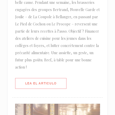
belle cause. Pendant une semaine, les brasseries
engagées des groupes Bertrand, Nouvelle Garde et
Joulie – de La Coupole à Bellanger, en passant par
Le Pied de Cochon ou Le Procope – reversent une
partie de leurs recettes à l’asso. Objectif ? Financer
des ateliers de cuisine pour les jeunes dans les
collèges et foyers, et lutter concrètement contre la
précarité alimentaire. Une assiette, un geste, un
futur plus goûtu. Bref, à table pour une bonne
action !
((ABRE EN UNA NUEVA VENTANA)
LEA EL ARTICULO