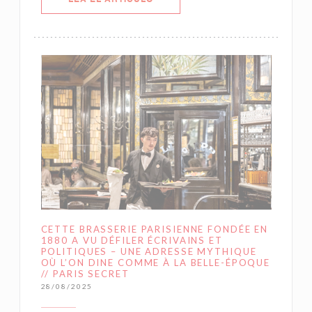
CETTE BRASSERIE PARISIENNE FONDÉE EN
1880 A VU DÉFILER ÉCRIVAINS ET
POLITIQUES – UNE ADRESSE MYTHIQUE
OÙ L’ON DINE COMME À LA BELLE-ÉPOQUE
// PARIS SECRET
28/08/2025