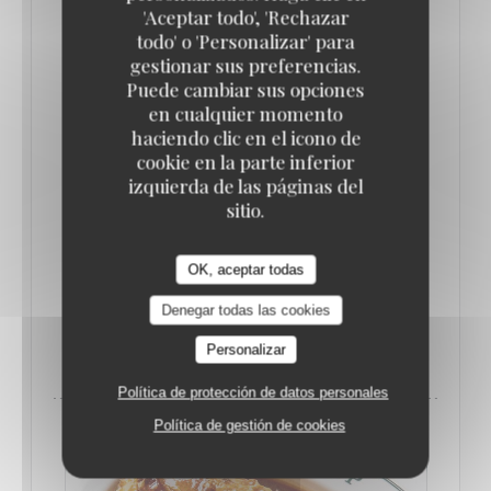
'Aceptar todo', 'Rechazar
cuisine française : un hareng de Bismarck avec sa
todo' o 'Personalizar' para
vinaigrette sucrée, une choucroute garnie au
gestionar sus preferencias.
véritable jambon, un poulet fermier de 100 jours
Puede cambiar sus opciones
en cualquier momento
rôti et LE véritable gratin dauphinois. Côté
haciendo clic en el icono de
desserts, la tatin complètement renversée avec sa
cookie en la parte inferior
généreuse crème acidulée et le millefeuille ferment
izquierda de las páginas del
le bal. La carte et les recettes sont ici des grandes
sitio.
dames, puisqu’elles sont inchangées depuis 60 ans
!
OK, aceptar todas
Denegar todas las cookies
((ABRE EN UNA NUEVA VENTANA)
LEA EL ARTICULO
Personalizar
Política de protección de datos personales
Política de gestión de cookies