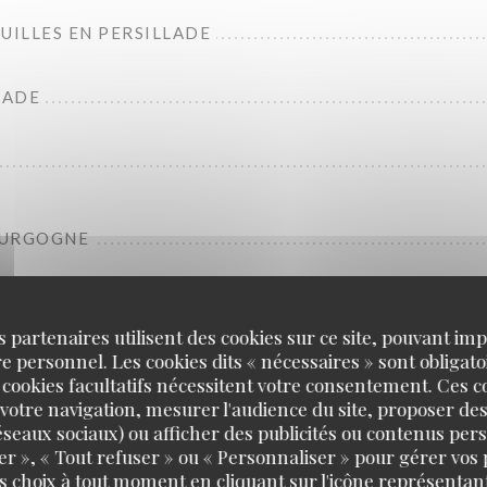
UILLES EN PERSILLADE
LADE
OURGOGNE
ETTE
s partenaires utilisent des cookies sur ce site, pouvant impl
 personnel. Les cookies dits « nécessaires » sont obligatoi
E DE LA MAISON CONQUET
 cookies facultatifs nécessitent votre consentement. Ces co
votre navigation, mesurer l'audience du site, proposer des
 réseaux sociaux) ou afficher des publicités ou contenus per
er », « Tout refuser » ou « Personnaliser » pour gérer vos
ON BLANC “LE BELLOCQ”
s choix à tout moment en cliquant sur l'icône représentant