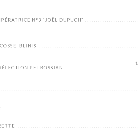
IMPÉRATRICE N°3 “JOËL DUPUCH”
OSSE, BLINIS
1
 SÉLECTION PETROSSIAN
E
RETTE