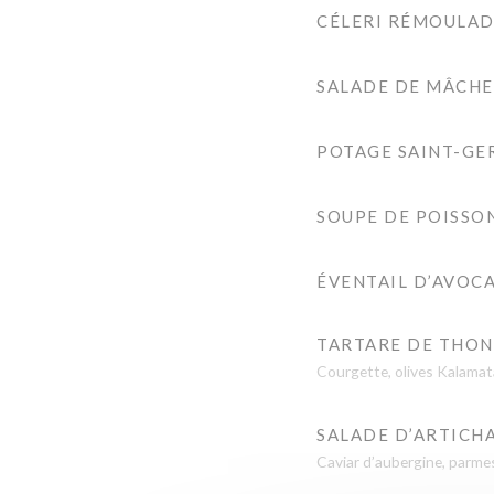
CÉLERI RÉMOULA
SALADE DE MÂCHE
POTAGE SAINT-GE
SOUPE DE POISSO
ÉVENTAIL D’AVOC
TARTARE DE THON
Courgette, olives Kalamata
SALADE D’ARTICH
Caviar d’aubergine, parme