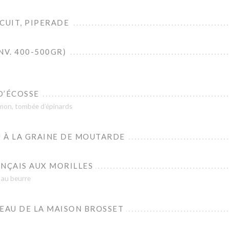
CUIT, PIPERADE
NV. 400-500GR)
D’ÉCOSSE
umon, tombée d’épinards
 À LA GRAINE DE MOUTARDE
ANÇAIS AUX MORILLES
 au beurre
TEAU DE LA MAISON BROSSET