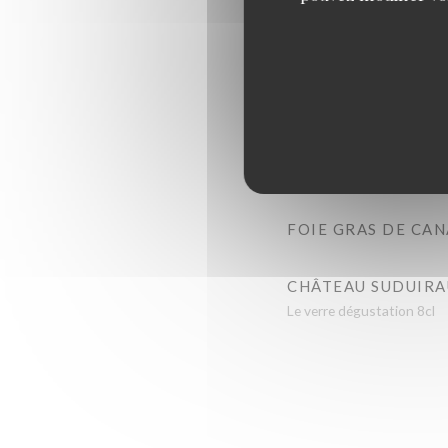
De la Maison Dubernet
PÂTÉ EN CROÛTE,
Pistaches, salade verte
JAMBON D’AUVERG
Laguiole
FOIE GRAS DE CAN
CHÂTEAU SUDUIRA
Le verre dégustation 8cl