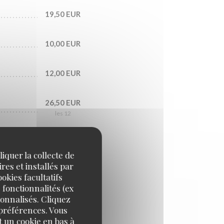
19,50 EUR
10,00 EUR
12,00 EUR
26,50 EUR
les 12
9,00 EUR
iquer la collecte de
res et installés par
okies facultatifs
12,50 EUR
 fonctionnalités (ex
sonnalisés. Cliquez
 préférences. Vous
 un cookie en bas à
15,00 EUR