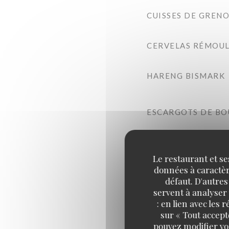
CUISSES DE GRENO
CERVELAS RÉMOU
HARENG BISMARK
ESCARGOTS DE B
ASSIETTE DE ROS
Le restaurant et se
données à caractère
PÂTÉ DE CAMPAGN
défaut. D'autres
Laguiole
servent à analyser 
: en lien avec les
sur « Tout accept
ASSIETTE DE JAMB
pouvez modifier vo