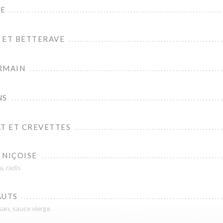
DE
 ET BETTERAVE
RMAIN
NS
AT ET CREVETTES
 NIÇOISE
, radis
AUTS
san, sauce vierge