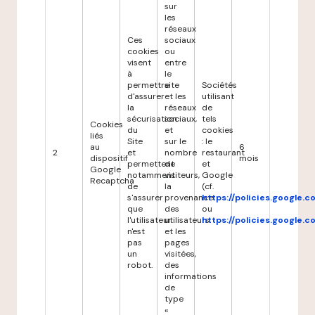
sur
les
réseaux
Ces
sociaux
cookies
ou
visent
entre
à
le
permettre
site
Sociétés
d'assurer
et les
utilisant
la
réseaux
de
sécurisation
sociaux,
tels
Cookies
du
et
cookies
liés
Site
sur le
: le
au
6
2
et
nombre
restaurant
dispositif
mois
permettent
de
et
Google
notamment
visiteurs,
Google
Recaptcha
de
la
(cf.
s'assurer
provenance
https://policies.google.
que
des
ou
l'utilisateur
utilisateurs
https://policies.google.
n'est
et les
pas
pages
un
visitées,
robot.
des
informations
de
type
«