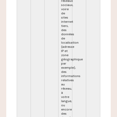
réseaux
sociaux,
voire
de
sites
internet
tiers,
des
données
de
localisation
(adresse
IP et
zone
géographique
par
exemple),
des
informations
relatives
au
réseau,
à
votre
langue,
ou
encore
des