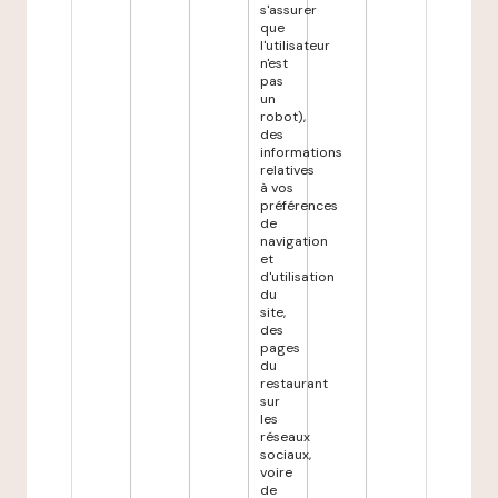
s'assurer
que
l'utilisateur
n'est
pas
un
robot),
des
informations
relatives
à vos
préférences
de
navigation
et
d'utilisation
du
site,
des
pages
du
restaurant
sur
les
réseaux
sociaux,
voire
de