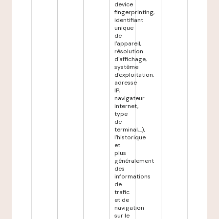
device
fingerprinting,
identifiant
unique
de
l'appareil,
résolution
d'affichage,
système
d'exploitation,
adresse
IP,
navigateur
internet,
type
de
terminal,...),
l'historique
et
plus
généralement
des
informations
de
trafic
et de
navigation
sur le