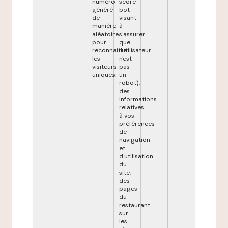
numéro
score
généré
bot
de
visant
manière
à
aléatoire
s'assurer
pour
que
reconnaître
l'utilisateur
les
n'est
visiteurs
pas
uniques.
un
robot),
des
informations
relatives
à vos
préférences
de
navigation
et
d'utilisation
du
site,
des
pages
du
restaurant
sur
les