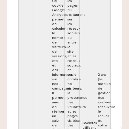
Ce
les
cookie
pages
Google
du
Analytics,
restaurant
permet
sur
de
les
calculer
réseaux
le
sociaux
nombre
ou
de
entre
visiteurs,
le
de
site
sessions,
et les
etc.
réseaux
et
sociaux,
des
et
informations
sur le
2 ans
sur
nombre
(le
nos
de
module
campagnes.
visiteurs,
de
Il
la
gestion
permet
provenance
des
ainsi
des
cookies
de
utilisateurs
renouvelle
réaliser
et les
le
un
pages
recueil
suivi
visitées,
de
Sociétés
de
des
votre
utilisant