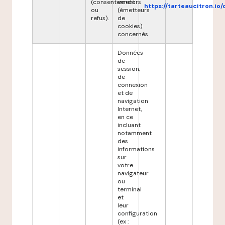
(consentement
vendors
https://tarteaucitron.io/
ou
(émetteurs
refus).
de
cookies)
concernés
Données
de
session,
de
connexion
et de
navigation
Internet,
en ce
incluant
notamment
des
informations
sur
votre
navigateur
ou
terminal
et
leur
configuration
(ex :