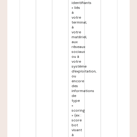
identifiants
» liés
à
votre
terminal,
à
votre
matériel,
aux
réseaux
sociaux
ou à
votre
système
d'exploitation,
ou
encore
des
informations
de
type
«
scoring
» (ex :
score
bot
visant
à