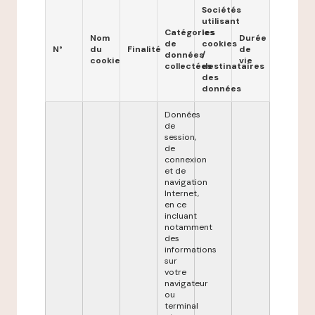
Sociétés
utilisant
Catégories
les
Nom
Durée
de
cookies
N°
du
Finalité
de
données
/
cookie
vie
collectées
destinataires
des
données
Données
de
session,
de
connexion
et de
navigation
Internet,
en ce
incluant
notamment
des
informations
sur
votre
navigateur
ou
terminal