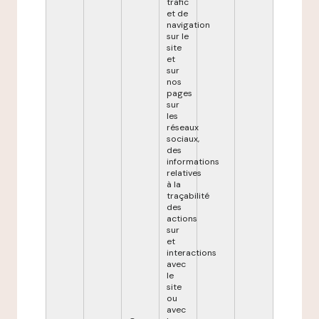
trafic
et de
navigation
sur le
site
et
sur
nos
pages
sur
les
réseaux
sociaux,
des
informations
relatives
à la
traçabilité
des
actions
sur
et
interactions
avec
le
site
ou
avec