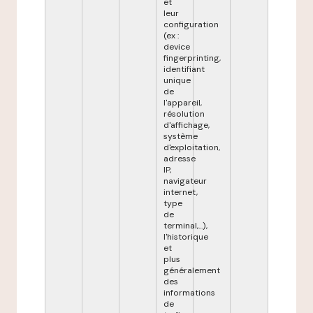
et
leur
configuration
(ex :
device
fingerprinting,
identifiant
unique
de
l'appareil,
résolution
d'affichage,
système
d'exploitation,
adresse
IP,
navigateur
internet,
type
de
terminal,...),
l'historique
et
plus
généralement
des
informations
de