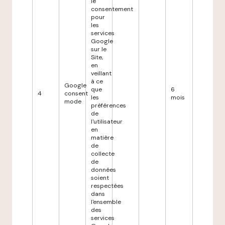
le
consentement
pour
les
services
Google
sur le
Site,
en
veillant
à ce
Google
que
6
4
consent
les
mois
mode
préférences
de
l'utilisateur
en
matière
de
collecte
de
données
soient
respectées
dans
l'ensemble
des
services