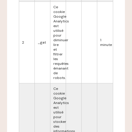
Ce
cookie
Google
Analytics
est
utilisé
pour
diminuer
1
2
_gat
lire
minute
et
filtrer
les
requêtes
émanant
de
robots.
Ce
cookie
Google
Analytics
est
utilisé
pour
stocker
des
informations