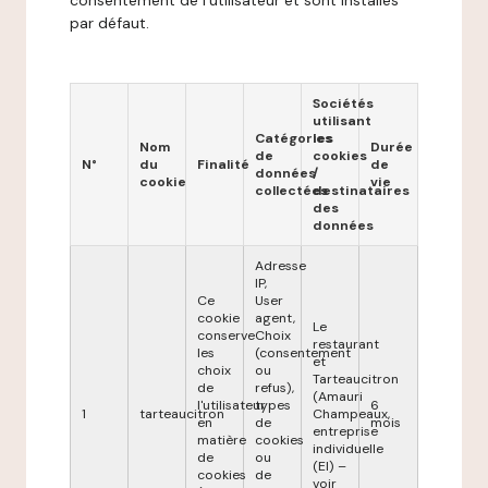
consentement de l'utilisateur et sont installés
par défaut.
Sociétés
utilisant
Catégories
les
Nom
Durée
de
cookies
N°
du
Finalité
de
données
/
cookie
vie
collectées
destinataires
des
données
Adresse
IP,
Ce
User
cookie
agent,
Le
conserve
Choix
restaurant
les
(consentement
et
choix
ou
Tarteaucitron
de
refus),
(Amauri
l'utilisateur
types
6
1
tarteaucitron
Champeaux,
en
de
mois
entreprise
matière
cookies
individuelle
de
ou
(EI) –
cookies
de
voir