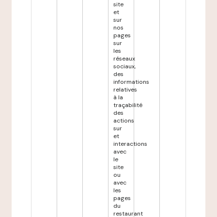
site
et
sur
nos
pages
sur
les
réseaux
sociaux,
des
informations
relatives
à la
traçabilité
des
actions
sur
et
interactions
avec
le
site
ou
avec
les
pages
du
restaurant