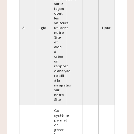
sur la
façon
dont
les
visiteurs
3
_gid
utilisent
1 jour
notre
Site
et
aide
à
créer
un
rapport
d'analyse
relatif
à la
navigation
sur
notre
Site.
Ce
système
permet
de
gérer