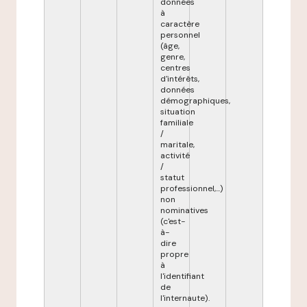
données
à
caractère
personnel
(âge,
genre,
centres
d'intérêts,
données
démographiques,
situation
familiale
/
maritale,
activité
/
statut
professionnel,...)
non
nominatives
(c'est-
à-
dire
propre
à
l'identifiant
de
l'internaute).