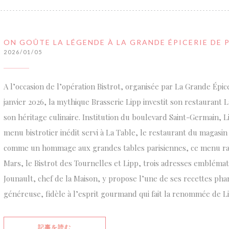
ON GOÛTE LA LÉGENDE À LA GRANDE ÉPICERIE DE 
2026/01/05
A l’occasion de l’opération Bistrot, organisée par La Grande Épice
janvier 2026, la mythique Brasserie Lipp investit son restaurant L
son héritage culinaire. Institution du boulevard Saint-Germain, L
menu bistrotier inédit servi à La Table, le restaurant du magasi
comme un hommage aux grandes tables parisiennes, ce menu ra
Mars, le Bistrot des Tournelles et Lipp, trois adresses emblémati
Jounault, chef de la Maison, y propose l’une de ses recettes phare
généreuse, fidèle à l’esprit gourmand qui fait la renommée de Li
((新しいウィンドウで開きます))
記事を読む