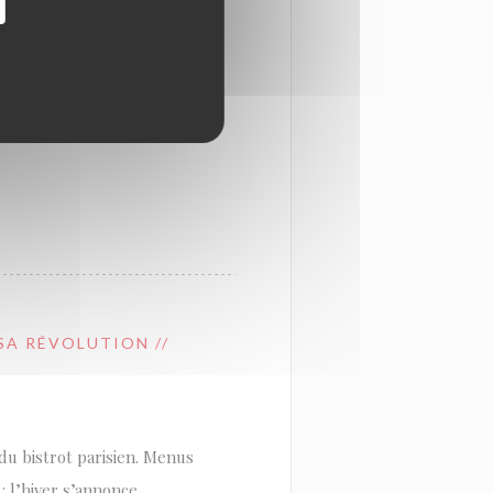
osé à La Table, dans une
bistrots iconiques : la
 Une belle façon de se
 SA RÉVOLUTION //
 du bistrot parisien. Menus
: l’hiver s’annonce