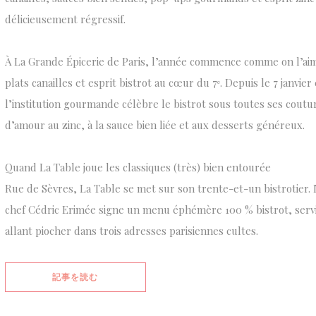
délicieusement régressif.
À La Grande Épicerie de Paris, l’année commence comme on l’aim
plats canailles et esprit bistrot au cœur du 7ᵉ. Depuis le 7 janvier 
l’institution gourmande célèbre le bistrot sous toutes ses coutu
d’amour au zinc, à la sauce bien liée et aux desserts généreux.
Quand La Table joue les classiques (très) bien entourée
Rue de Sèvres, La Table se met sur son trente-et-un bistrotier. 
chef Cédric Erimée signe un menu éphémère 100 % bistrot, servi j
allant piocher dans trois adresses parisiennes cultes.
((新しいウィンドウで開きます))
記事を読む