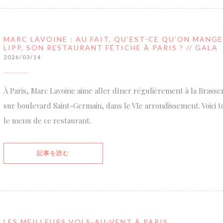
MARC LAVOINE : AU FAIT, QU’EST-CE QU’ON MANGE
LIPP, SON RESTAURANT FÉTICHE À PARIS ? // GALA
2026/03/14
À Paris, Marc Lavoine aime aller dîner régulièrement à la Brasseri
sur boulevard Saint-Germain, dans le VIe arrondissement. Voici tou
le menu de ce restaurant.
((新しいウィンドウで開きます))
記事を読む
LES MEILLEURS VOLS-AU-VENT À PARIS