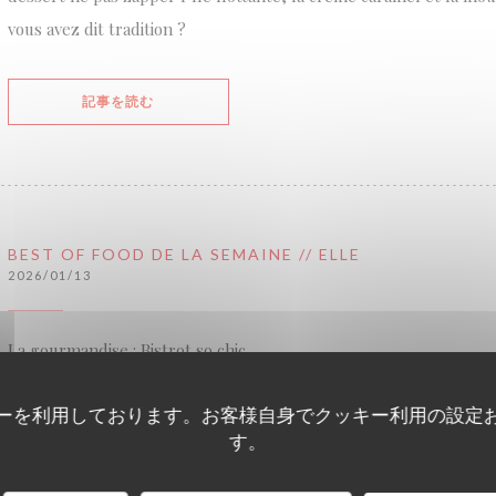
vous avez dit tradition ?
((新しいウィンドウで開きます))
記事を読む
BEST OF FOOD DE LA SEMAINE // ELLE
2026/01/13
La gourmandise : Bistrot so chic
ーを利用しております。お客様自身でクッキー利用の設定
L'art du bistrot parisien débarque au Bon Marché. Le grand magas
す。
ce début d'année les incontournables de l'esprit bistrot : nappe 
œufs Meurette, volaille sauce au vin et île flottante, tout y est. 