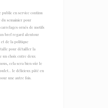
e public en service continu
re du semainier pour
: carrelages ornés de motifs
é un bref regard alentour
et de la politique
alle pour détailler la
se un choix entre deux
nous, cela sera bien sûr le
soulet… le délicieux pâté en
pour une autre fois.