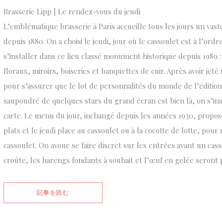
Brasserie Lipp | Le rendez-vous du jeudi
L’emblématique brasserie à Paris accueille tous les jours un vast
depuis 1880. On a choisi le jeudi, jour où le cassoulet est à l’ord
s’installer dans ce lieu classé monument historique depuis 1989 
floraux, miroirs, boiseries et banquettes de cuir. Après avoir jet
pour s’assurer que le lot de personnalités du monde de l’édition 
saupoudré de quelques stars du grand écran est bien là, on s’inst
carte. Le menu du jour, inchangé depuis les années 1930, propo
plats et le jeudi place au cassoulet ou à la cocotte de lotte, pour 
cassoulet. On avoue se faire discret sur les entrées avant un cas
croûte, les harengs fondants à souhait et l’œuf en gelée seront 
((新しいウィンドウで開きます))
記事を読む