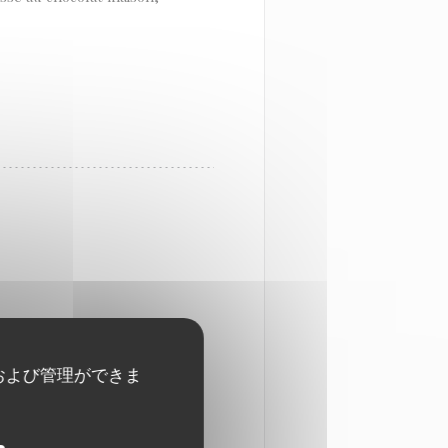
および管理ができま
in historique accueille en
à carreaux rouge et blanc,
Du 7 au 31 janvier un menu