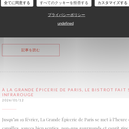
全てに同意する
すべてのクッキーを拒否する
カスタマイズする
entrée-plat-dessert reprenant ces 3 recettes iconiques est prop
version revisitée du chef Cédric Erimée à partir des recettes de 3 
プライバシーポリシー
Fontaine de Mars, le Bistrot des Tournelles et la Brasserie Lipp.
undefined
familiariser à l'univers bistrotier, en un seul repas
((新しいウィンドウで開きます))
記事を読む
À LA GRANDE ÉPICERIE DE PARIS, LE BISTROT FAIT
INFRAROUGE
2026/01/12
Jusqu’au 19 février, La Grande Épicerie de Paris se met à l’heure
canailles, sauces bien senties, pop-ups gourmands et esprit zinc 