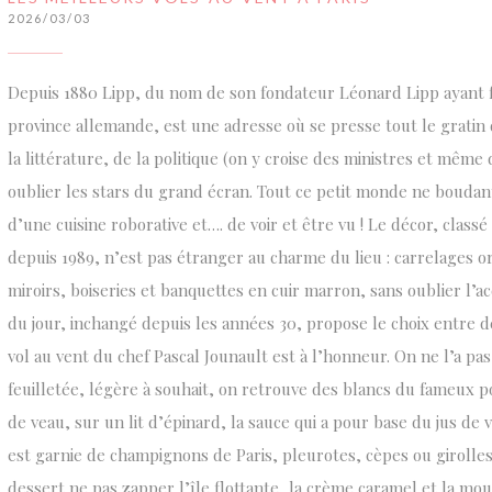
2026/03/03
Depuis 1880 Lipp, du nom de son fondateur Léonard Lipp ayant f
province allemande, est une adresse où se presse tout le gratin
la littérature, de la politique (on y croise des ministres et même
oublier les stars du grand écran. Tout ce petit monde ne boudant
d’une cuisine roborative et…. de voir et être vu ! Le décor, clas
depuis 1989, n’est pas étranger au charme du lieu : carrelages o
miroirs, boiseries et banquettes en cuir marron, sans oublier l’
du jour, inchangé depuis les années 30, propose le choix entre d
vol au vent du chef Pascal Jounault est à l’honneur. On ne l’a pa
feuilletée, légère à souhait, on retrouve des blancs du fameux po
de veau, sur un lit d’épinard, la sauce qui a pour base du jus de
est garnie de champignons de Paris, pleurotes, cèpes ou girolles
dessert ne pas zapper l’île flottante, la crème caramel et la mo