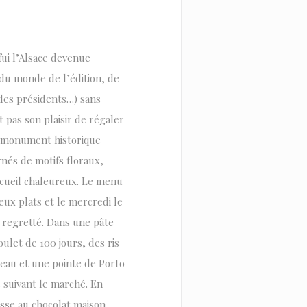
ui l’Alsace devenue
 du monde de l’édition, de
 des présidents…) sans
 pas son plaisir de régaler
sé monument historique
rnés de motifs floraux,
accueil chaleureux. Le menu
eux plats et le mercredi le
s regretté. Dans une pâte
ulet de 100 jours, des ris
 veau et une pointe de Porto
 suivant le marché. En
usse au chocolat maison,