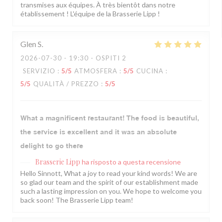
transmises aux équipes. À très bientôt dans notre
établissement ! L'équipe de la Brasserie Lipp !
Glen
S
2026-07-30
- 19:30 - OSPITI 2
SERVIZIO
:
5
/5
ATMOSFERA
:
5
/5
CUCINA
:
5
/5
QUALITÀ / PREZZO
:
5
/5
What a magnificent restaurant! The food is beautiful,
the service is excellent and it was an absolute
delight to go there
Brasserie Lipp
ha risposto a questa recensione
Hello Sinnott, What a joy to read your kind words! We are
so glad our team and the spirit of our establishment made
such a lasting impression on you. We hope to welcome you
back soon! The Brasserie Lipp team!