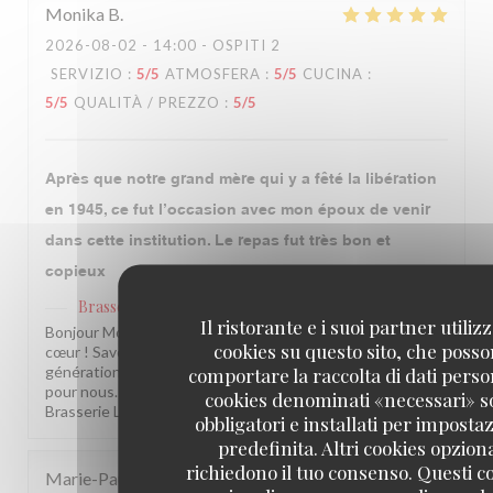
Monika
B
2026-08-02
- 14:00 - OSPITI 2
SERVIZIO
:
5
/5
ATMOSFERA
:
5
/5
CUCINA
:
5
/5
QUALITÀ / PREZZO
:
5
/5
Après que notre grand mère qui y a fêté la libération
en 1945, ce fut l’occasion avec mon époux de venir
dans cette institution. Le repas fut très bon et
copieux
Brasserie Lipp
ha risposto a questa recensione
Il ristorante e i suoi partner utiliz
Bonjour Monika, Quel beau message, merci du fond du
cookies su questo sito, che poss
cœur ! Savoir que notre établissement traverse les
comportare la raccolta di dati person
générations de votre famille, c'est une fierté immense
pour nous. On espère vous revoir bientôt ! L'équipe de la
cookies denominati «necessari» 
Brasserie Lipp !
obbligatori e installati per imposta
predefinita. Altri cookies opziona
richiedono il tuo consenso. Questi c
Marie-Paul
P