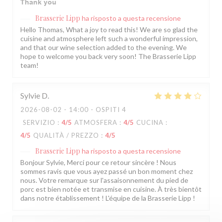
Thank you
Brasserie Lipp
ha risposto a questa recensione
Hello Thomas, What a joy to read this! We are so glad the
cuisine and atmosphere left such a wonderful impression,
and that our wine selection added to the evening. We
hope to welcome you back very soon! The Brasserie Lipp
team!
Sylvie
D
2026-08-02
- 14:00 - OSPITI 4
SERVIZIO
:
4
/5
ATMOSFERA
:
4
/5
CUCINA
:
4
/5
QUALITÀ / PREZZO
:
4
/5
Brasserie Lipp
ha risposto a questa recensione
Bonjour Sylvie, Merci pour ce retour sincère ! Nous
sommes ravis que vous ayez passé un bon moment chez
nous. Votre remarque sur l'assaisonnement du pied de
porc est bien notée et transmise en cuisine. À très bientôt
dans notre établissement ! L'équipe de la Brasserie Lipp !