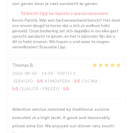
aan geven door je veel aandacht te geven.
Brasserie Lipp
ha risposto a questa recensione
Beste Patrick, Wat een hartverwarmend bericht! Het doet
ons enorm deugd te horen dat u zich zo welkom hebt
gevoeld. Onze bediening zet zich dagelijks in om elke gast
oprecht aandacht te geven, en het is bijzonder fijn dat u
dit zo hebt ervaren. We hopen u snel weer te mogen
verwelkomen! Brasserie Lipp
Thomas
B
2026-08-03
- 19:30 - OSPITI 2
SERVIZIO
:
5
/5
ATMOSFERA
:
5
/5
CUCINA
:
5
/5
QUALITÀ / PREZZO
:
5
/5
Attentive service matched by traditional cuisine
executed at a high level. A good and reasonably
priced wine list. We enjoyed our dinner very much!