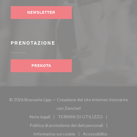
NEWSLETTER
PRENOTAZIONE
PRENOTA
© 2026 Brasserie Lipp — Creazione del sito internet ristorante
((apre una nuova finestra))
con
Zenchef
Note legali
TERMINI DI UTILIZZO
((apre una nuova finestra))
((apre una nuova finestra))
Politica di protezione dei dati personali
((apre una nuova finestra))
Informativa sui cookie
Accessibilita