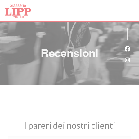
Personalizzazione delle tue scelte sui cookie
Recensioni
Face
Inst
I pareri dei nostri clienti