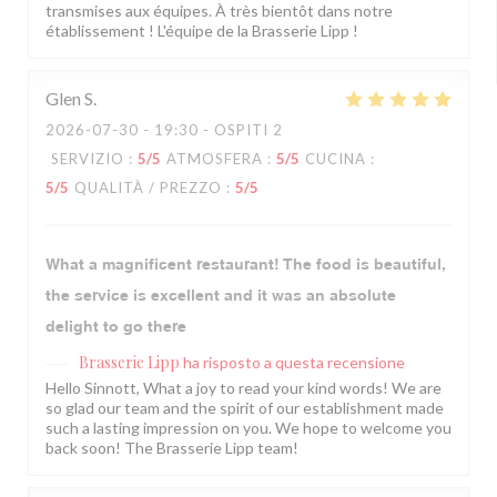
transmises aux équipes. À très bientôt dans notre
établissement ! L'équipe de la Brasserie Lipp !
Glen
S
2026-07-30
- 19:30 - OSPITI 2
SERVIZIO
:
5
/5
ATMOSFERA
:
5
/5
CUCINA
:
5
/5
QUALITÀ / PREZZO
:
5
/5
What a magnificent restaurant! The food is beautiful,
the service is excellent and it was an absolute
delight to go there
Brasserie Lipp
ha risposto a questa recensione
Hello Sinnott, What a joy to read your kind words! We are
so glad our team and the spirit of our establishment made
such a lasting impression on you. We hope to welcome you
back soon! The Brasserie Lipp team!