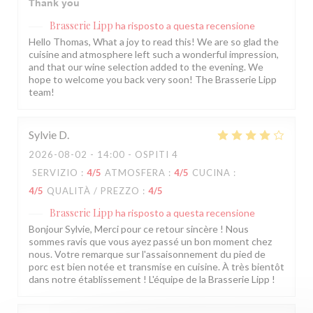
Thank you
Brasserie Lipp
ha risposto a questa recensione
Hello Thomas, What a joy to read this! We are so glad the
cuisine and atmosphere left such a wonderful impression,
and that our wine selection added to the evening. We
hope to welcome you back very soon! The Brasserie Lipp
team!
Sylvie
D
2026-08-02
- 14:00 - OSPITI 4
SERVIZIO
:
4
/5
ATMOSFERA
:
4
/5
CUCINA
:
4
/5
QUALITÀ / PREZZO
:
4
/5
Brasserie Lipp
ha risposto a questa recensione
Bonjour Sylvie, Merci pour ce retour sincère ! Nous
sommes ravis que vous ayez passé un bon moment chez
nous. Votre remarque sur l'assaisonnement du pied de
porc est bien notée et transmise en cuisine. À très bientôt
dans notre établissement ! L'équipe de la Brasserie Lipp !