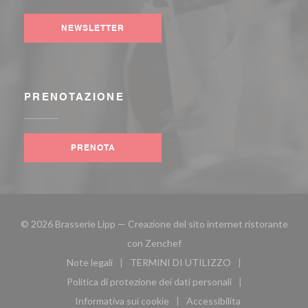
NEWSLETTER
PRENOTAZIONE
PRENOTA
© 2026 Brasserie Lipp — Creazione del sito internet ristorante
((apre una nuova finestra))
con
Zenchef
Note legali
TERMINI DI UTILIZZO
((apre una nuova finestra))
((apre una nuova finestra))
Politica di protezione dei dati personali
((apre una nuova finestra))
Informativa sui cookie
Accessibilita