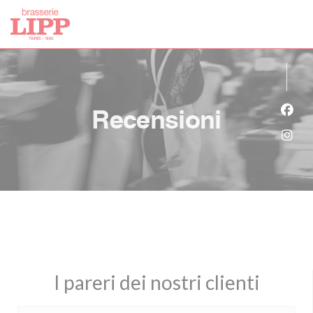
Personalizzazione delle tue scelte sui cookie
Recensioni
Face
Inst
I pareri dei nostri clienti