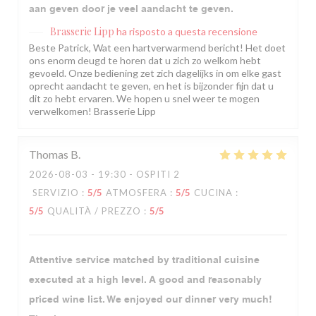
aan geven door je veel aandacht te geven.
Brasserie Lipp
ha risposto a questa recensione
Beste Patrick, Wat een hartverwarmend bericht! Het doet
ons enorm deugd te horen dat u zich zo welkom hebt
gevoeld. Onze bediening zet zich dagelijks in om elke gast
oprecht aandacht te geven, en het is bijzonder fijn dat u
dit zo hebt ervaren. We hopen u snel weer te mogen
verwelkomen! Brasserie Lipp
Thomas
B
2026-08-03
- 19:30 - OSPITI 2
SERVIZIO
:
5
/5
ATMOSFERA
:
5
/5
CUCINA
:
5
/5
QUALITÀ / PREZZO
:
5
/5
Attentive service matched by traditional cuisine
executed at a high level. A good and reasonably
priced wine list. We enjoyed our dinner very much!