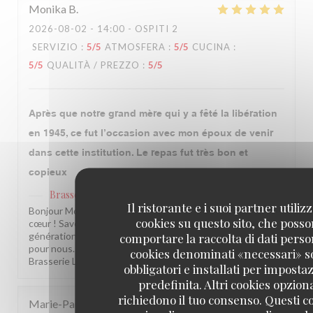
Monika
B
2026-08-02
- 14:00 - OSPITI 2
SERVIZIO
:
5
/5
ATMOSFERA
:
5
/5
CUCINA
:
5
/5
QUALITÀ / PREZZO
:
5
/5
Après que notre grand mère qui y a fêté la libération
en 1945, ce fut l’occasion avec mon époux de venir
dans cette institution. Le repas fut très bon et
copieux
Brasserie Lipp
ha risposto a questa recensione
Il ristorante e i suoi partner utiliz
Bonjour Monika, Quel beau message, merci du fond du
cookies su questo sito, che poss
cœur ! Savoir que notre établissement traverse les
comportare la raccolta di dati person
générations de votre famille, c'est une fierté immense
pour nous. On espère vous revoir bientôt ! L'équipe de la
cookies denominati «necessari» 
Brasserie Lipp !
obbligatori e installati per imposta
predefinita. Altri cookies opziona
richiedono il tuo consenso. Questi c
Marie-Paul
P