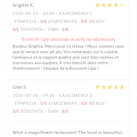
brigitte
K
2026-08-03
- 20:00 - ΚΑΛΕΣΜΈΝΟΙ 5
ΥΠΗΡΕΣΊΑ
:
5
/5
ΑΤΜΌΣΦΑΙΡΑ
:
3
/5
ΜΕΝΟΎ
:
3
/5
ΠΟΙΌΤΗΤΑ / ΤΙΜΉ
:
3
/5
Brasserie Lipp
απάντησε σε αυτή την αξιολόγηση
Bonjour Brigitte, Merci pour ce retour ! Nous sommes ravis
que le service vous ait plu. Vos remarques sur la cuisine,
l'ambiance et le rapport qualité-prix sont bien notées et
transmises aux équipes. À très bientôt dans notre
établissement ! L'équipe de la Brasserie Lipp !
Glen
S
2026-07-30
- 19:30 - ΚΑΛΕΣΜΈΝΟΙ 2
ΥΠΗΡΕΣΊΑ
:
5
/5
ΑΤΜΌΣΦΑΙΡΑ
:
5
/5
ΜΕΝΟΎ
:
5
/5
ΠΟΙΌΤΗΤΑ / ΤΙΜΉ
:
5
/5
What a magnificent restaurant! The food is beautiful,