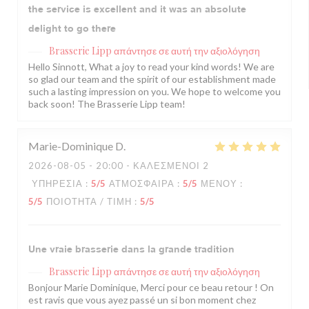
the service is excellent and it was an absolute
delight to go there
Brasserie Lipp
απάντησε σε αυτή την αξιολόγηση
Hello Sinnott, What a joy to read your kind words! We are
so glad our team and the spirit of our establishment made
such a lasting impression on you. We hope to welcome you
back soon! The Brasserie Lipp team!
Marie-Dominique
D
2026-08-05
- 20:00 - ΚΑΛΕΣΜΈΝΟΙ 2
ΥΠΗΡΕΣΊΑ
:
5
/5
ΑΤΜΌΣΦΑΙΡΑ
:
5
/5
ΜΕΝΟΎ
:
5
/5
ΠΟΙΌΤΗΤΑ / ΤΙΜΉ
:
5
/5
Une vraie brasserie dans la grande tradition
Brasserie Lipp
απάντησε σε αυτή την αξιολόγηση
Bonjour Marie Dominique, Merci pour ce beau retour ! On
est ravis que vous ayez passé un si bon moment chez