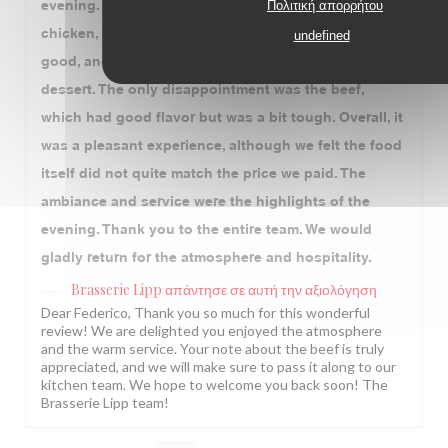
evening. We started with the leeks, followed by duck,
Πολιτική απορρήτου
chicken, and beef. The duck and chicken were very
undefined
good, and we also enjoyed the floating island for
dessert. The only disappointment was the beef,
which had good flavor but was a bit tough. Overall, it
was a pleasant experience, although we felt the food
itself did not quite match the price we paid. The
ambiance and service were the highlights of the
evening. Thank you to the entire team. We would
gladly return for the atmosphere and hospitality.
Brasserie Lipp
απάντησε σε αυτή την αξιολόγηση
Dear Federico, Thank you so much for this wonderful
review! We are delighted you enjoyed the atmosphere
and the warm service. Your note about the beef is truly
appreciated, and we will make sure to pass it along to our
kitchen team. We hope to welcome you back soon! The
Brasserie Lipp team!