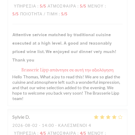
ΥΠΗΡΕΣΊΑ
:
5
/5
ΑΤΜΌΣΦΑΙΡΑ
:
5
/5
ΜΕΝΟΎ
:
5
/5
ΠΟΙΌΤΗΤΑ / ΤΙΜΉ
:
5
/5
Attentive service matched by traditional cuisine
executed at a high level. A good and reasonably
priced wine list. We enjoyed our dinner very much!
Thank you
Brasserie Lipp
απάντησε σε αυτή την αξιολόγηση
Hello Thomas, What a joy to read this! We are so glad the
cuisine and atmosphere left such a wonderful impression,
and that our wine selection added to the evening. We
hope to welcome you back very soon! The Brasserie Lipp
team!
Sylvie
D
2026-08-02
- 14:00 - ΚΑΛΕΣΜΈΝΟΙ 4
ΥΠΗΡΕΣΊΑ
:
4
/5
ΑΤΜΌΣΦΑΙΡΑ
:
4
/5
ΜΕΝΟΎ
: