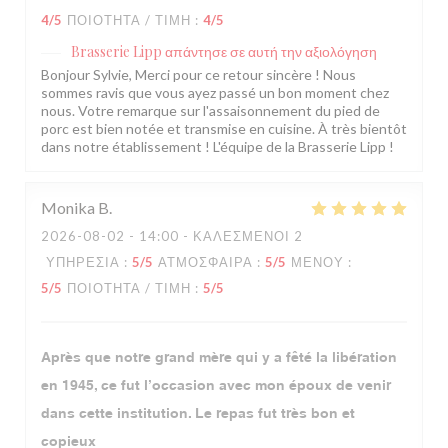
4
/5
ΠΟΙΌΤΗΤΑ / ΤΙΜΉ
:
4
/5
Brasserie Lipp
απάντησε σε αυτή την αξιολόγηση
Bonjour Sylvie, Merci pour ce retour sincère ! Nous
sommes ravis que vous ayez passé un bon moment chez
nous. Votre remarque sur l'assaisonnement du pied de
porc est bien notée et transmise en cuisine. À très bientôt
dans notre établissement ! L'équipe de la Brasserie Lipp !
Monika
B
2026-08-02
- 14:00 - ΚΑΛΕΣΜΈΝΟΙ 2
ΥΠΗΡΕΣΊΑ
:
5
/5
ΑΤΜΌΣΦΑΙΡΑ
:
5
/5
ΜΕΝΟΎ
:
5
/5
ΠΟΙΌΤΗΤΑ / ΤΙΜΉ
:
5
/5
Après que notre grand mère qui y a fêté la libération
en 1945, ce fut l’occasion avec mon époux de venir
dans cette institution. Le repas fut très bon et
copieux