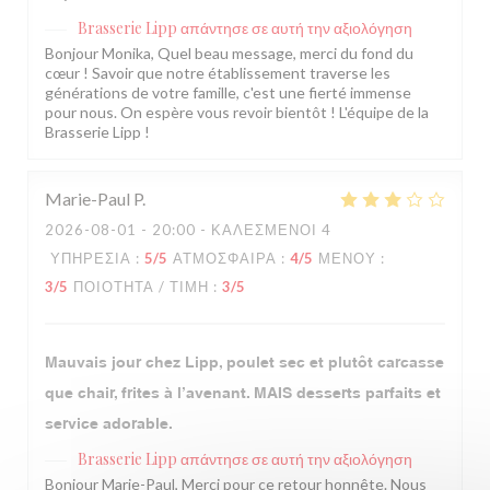
Brasserie Lipp
απάντησε σε αυτή την αξιολόγηση
Bonjour Monika, Quel beau message, merci du fond du
cœur ! Savoir que notre établissement traverse les
générations de votre famille, c'est une fierté immense
pour nous. On espère vous revoir bientôt ! L'équipe de la
Brasserie Lipp !
Marie-Paul
P
2026-08-01
- 20:00 - ΚΑΛΕΣΜΈΝΟΙ 4
ΥΠΗΡΕΣΊΑ
:
5
/5
ΑΤΜΌΣΦΑΙΡΑ
:
4
/5
ΜΕΝΟΎ
:
3
/5
ΠΟΙΌΤΗΤΑ / ΤΙΜΉ
:
3
/5
Mauvais jour chez Lipp, poulet sec et plutôt carcasse
que chair, frites à l’avenant. MAIS desserts parfaits et
service adorable.
Brasserie Lipp
απάντησε σε αυτή την αξιολόγηση
Bonjour Marie-Paul, Merci pour ce retour honnête. Nous