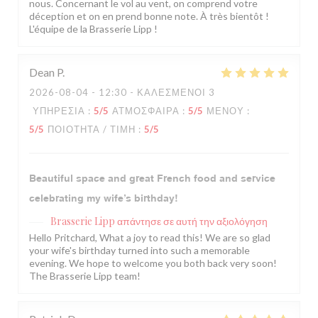
nous. Concernant le vol au vent, on comprend votre
déception et on en prend bonne note. À très bientôt !
L'équipe de la Brasserie Lipp !
Dean
P
2026-08-04
- 12:30 - ΚΑΛΕΣΜΈΝΟΙ 3
ΥΠΗΡΕΣΊΑ
:
5
/5
ΑΤΜΌΣΦΑΙΡΑ
:
5
/5
ΜΕΝΟΎ
:
5
/5
ΠΟΙΌΤΗΤΑ / ΤΙΜΉ
:
5
/5
Beautiful space and great French food and service
celebrating my wife’s birthday!
Brasserie Lipp
απάντησε σε αυτή την αξιολόγηση
Hello Pritchard, What a joy to read this! We are so glad
your wife's birthday turned into such a memorable
evening. We hope to welcome you both back very soon!
The Brasserie Lipp team!