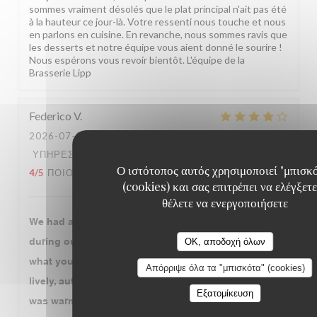
sommes vraiment désolés que le plat principal n'ait pas été
à la hauteur ce jour-là. Votre ressenti nous touche et nous
en parlons en cuisine. En revanche, nous sommes ravis que
les desserts et notre équipe vous aient donné le sourire !
Nous espérons vous revoir bientôt. L'équipe de la
Brasserie Lipp
Federico
V
2026-07-30
- 20:00 - ΚΑΛΕΣΜΈΝΟΙ 3
ΥΠΗΡΕΣΊΑ
:
4
/5
ΑΤΜΌΣΦΑΙΡΑ
:
4
/5
ΜΕΝΟΎ
:
Ο ιστότοπος αυτός χρησιμοποιεί "μπισκ
4
/5
ΠΟΙΌΤΗΤΑ / ΤΙΜΉ
:
4
/5
(cookies) και σας επιτρέπει να ελέγξετε
θέλετε να ενεργοποιήσετε
We had a very enjoyable dinner at Brasserie Lipp
during our visit to Paris. The atmosphere is exactly
OK, αποδοχή όλων
what you expect from a historic Parisian brasserie:
Απόρριψε όλα τα "μπισκότα" (cookies)
lively, authentic, and full of character. The service
Εξατομίκευση
was warm, attentive, and professional throughout the