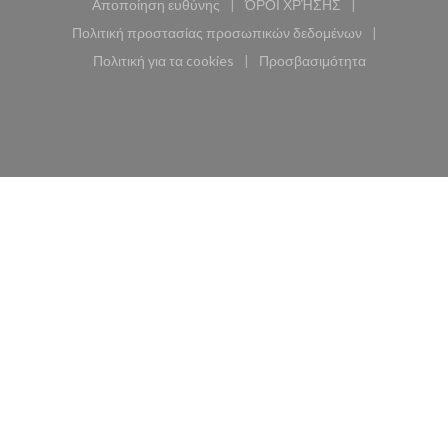
Αποποίηση ευθύνης
ΌΡΟΙ ΧΡΉΣΗΣ
((ανοίγει σε νέο παράθυρο))
((ανοίγει σε νέο παράθυ
Πολιτική προστασίας προσωπικών δεδομένων
((ανοίγει σε νέο παράθυρο))
Πολιτική για τα cookies
Προσβασιμότητα
((ανοίγει σε νέο παράθυρο))
((ανοίγει σε νέο παρά