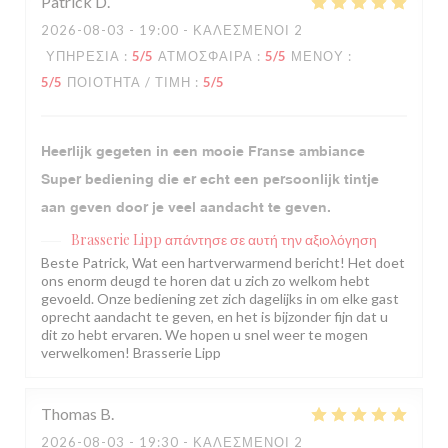
Patrick
D
2026-08-03
- 19:00 - ΚΑΛΕΣΜΈΝΟΙ 2
ΥΠΗΡΕΣΊΑ
:
5
/5
ΑΤΜΌΣΦΑΙΡΑ
:
5
/5
ΜΕΝΟΎ
:
5
/5
ΠΟΙΌΤΗΤΑ / ΤΙΜΉ
:
5
/5
Heerlijk gegeten in een mooie Franse ambiance
Super bediening die er echt een persoonlijk tintje
aan geven door je veel aandacht te geven.
Brasserie Lipp
απάντησε σε αυτή την αξιολόγηση
Beste Patrick, Wat een hartverwarmend bericht! Het doet
ons enorm deugd te horen dat u zich zo welkom hebt
gevoeld. Onze bediening zet zich dagelijks in om elke gast
oprecht aandacht te geven, en het is bijzonder fijn dat u
dit zo hebt ervaren. We hopen u snel weer te mogen
verwelkomen! Brasserie Lipp
Thomas
B
2026-08-03
- 19:30 - ΚΑΛΕΣΜΈΝΟΙ 2