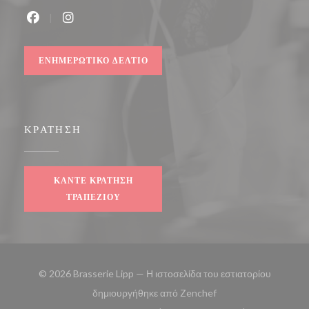
Facebook ((ανοίγει σε νέο παράθυρο))
Instagram ((ανοίγει σε νέο παράθυρο))
ΕΝΗΜΕΡΩΤΙΚΌ ΔΕΛΤΊΟ
ΚΡΆΤΗΣΗ
ΚΆΝΤΕ ΚΡΆΤΗΣΗ
ΤΡΑΠΕΖΙΟΎ
© 2026 Brasserie Lipp — Η ιστοσελίδα του εστιατορίου
((ανοίγει σε νέο παρά
δημιουργήθηκε από
Zenchef