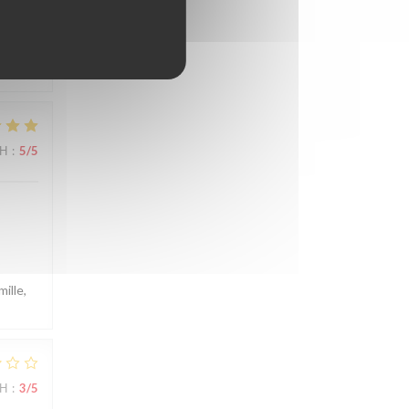
 sur
ΜΉ
:
5
/5
ille,
ΜΉ
:
3
/5