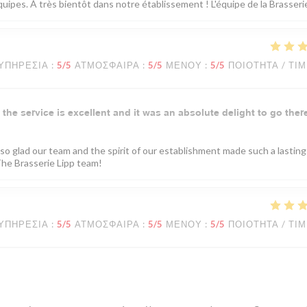
uipes. À très bientôt dans notre établissement ! L'équipe de la Brasserie
ΥΠΗΡΕΣΊΑ
:
5
/5
ΑΤΜΌΣΦΑΙΡΑ
:
5
/5
ΜΕΝΟΎ
:
5
/5
ΠΟΙΌΤΗΤΑ / ΤΙ
 the service is excellent and it was an absolute delight to go ther
 so glad our team and the spirit of our establishment made such a lasting
he Brasserie Lipp team!
ΥΠΗΡΕΣΊΑ
:
5
/5
ΑΤΜΌΣΦΑΙΡΑ
:
5
/5
ΜΕΝΟΎ
:
5
/5
ΠΟΙΌΤΗΤΑ / ΤΙ