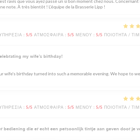
est ravis que vous ayez passé un si bon moment chez nous. Concernant l
 note. À très bientôt ! L'équipe de la Brasserie Lipp !
ΥΠΗΡΕΣΊΑ
:
5
/5
ΑΤΜΌΣΦΑΙΡΑ
:
5
/5
ΜΕΝΟΎ
:
5
/5
ΠΟΙΌΤΗΤΑ / ΤΙ
elebrating my wife’s birthday!
your wife's birthday turned into such a memorable evening. We hope to 
ΥΠΗΡΕΣΊΑ
:
5
/5
ΑΤΜΌΣΦΑΙΡΑ
:
5
/5
ΜΕΝΟΎ
:
5
/5
ΠΟΙΌΤΗΤΑ / ΤΙ
 bediening die er echt een persoonlijk tintje aan geven door je v