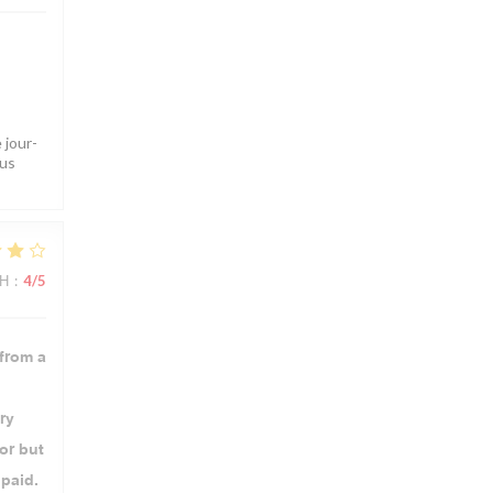
 jour-
ous
ΜΉ
:
4
/5
 from a
ry
or but
 paid.