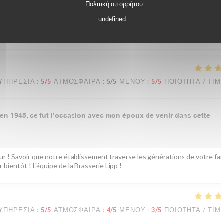
Πολιτική απορρήτου
undefined
mes ravis que vous ayez passé un bon moment chez nous. Votre remarque
ise en cuisine. À très bientôt dans notre établissement ! L'équipe de la
ΥΠΗΡΕΣΊΑ
:
5
/5
ΑΤΜΌΣΦΑΙΡΑ
:
5
/5
ΜΕΝΟΎ
:
5
/5
ΠΟΙΌΤΗΤΑ / ΤΙ
n en 1945, ce fut l’occasion avec mon époux de venir dans cette
 ! Savoir que notre établissement traverse les générations de votre fam
bientôt ! L'équipe de la Brasserie Lipp !
ΥΠΗΡΕΣΊΑ
:
5
/5
ΑΤΜΌΣΦΑΙΡΑ
:
4
/5
ΜΕΝΟΎ
:
3
/5
ΠΟΙΌΤΗΤΑ / ΤΙ