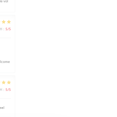
e vol
ΜΉ
:
5
/5
welcome
ΜΉ
:
5
/5
eel