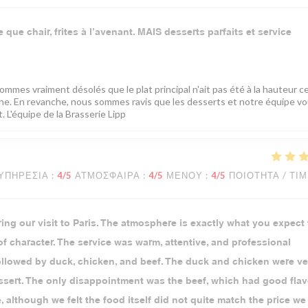
que chair, frites à l’avenant. MAIS desserts parfaits et service
mes vraiment désolés que le plat principal n'ait pas été à la hauteur ce
sine. En revanche, nous sommes ravis que les desserts et notre équipe v
 L'équipe de la Brasserie Lipp
ΥΠΗΡΕΣΊΑ
:
4
/5
ΑΤΜΌΣΦΑΙΡΑ
:
4
/5
ΜΕΝΟΎ
:
4
/5
ΠΟΙΌΤΗΤΑ / ΤΙ
ing our visit to Paris. The atmosphere is exactly what you expect
l of character. The service was warm, attentive, and professional
followed by duck, chicken, and beef. The duck and chicken were ve
essert. The only disappointment was the beef, which had good flav
, although we felt the food itself did not quite match the price we