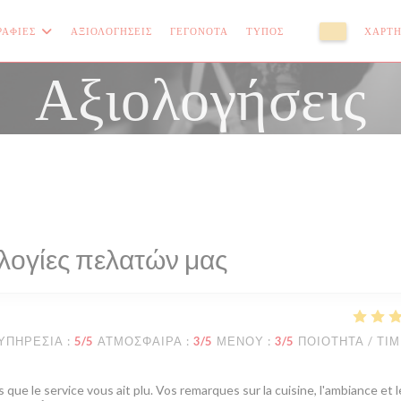
ΡΑΦΊΕΣ
ΑΞΙΟΛΟΓΉΣΕΙΣ
ΓΕΓΟΝΌΤΑ
ΤΎΠΟΣ
ΧΆΡΤΗ
((ΑΝΟΊΓΕΙ ΣΕ ΝΈ
((ΑΝΟΊΓΕΙ 
Αξιολογήσεις
λογίες πελατών μας
ΥΠΗΡΕΣΊΑ
:
5
/5
ΑΤΜΌΣΦΑΙΡΑ
:
3
/5
ΜΕΝΟΎ
:
3
/5
ΠΟΙΌΤΗΤΑ / ΤΙ
que le service vous ait plu. Vos remarques sur la cuisine, l'ambiance et l