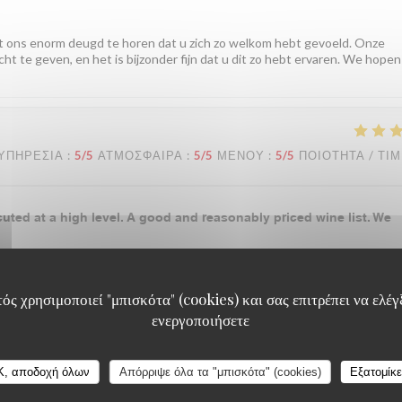
t ons enorm deugd te horen dat u zich zo welkom hebt gevoeld. Onze
ht te geven, en het is bijzonder fijn dat u dit zo hebt ervaren. We hopen
ΥΠΗΡΕΣΊΑ
:
5
/5
ΑΤΜΌΣΦΑΙΡΑ
:
5
/5
ΜΕΝΟΎ
:
5
/5
ΠΟΙΌΤΗΤΑ / ΤΙ
cuted at a high level. A good and reasonably priced wine list. We
 cuisine and atmosphere left such a wonderful impression, and that our 
ός χρησιμοποιεί "μπισκότα" (cookies) και σας επιτρέπει να ελέγξ
back very soon! The Brasserie Lipp team!
ενεργοποιήσετε
K, αποδοχή όλων
Απόρριψε όλα τα "μπισκότα" (cookies)
Εξατομίκ
ΥΠΗΡΕΣΊΑ
:
4
/5
ΑΤΜΌΣΦΑΙΡΑ
:
4
/5
ΜΕΝΟΎ
:
4
/5
ΠΟΙΌΤΗΤΑ / ΤΙ