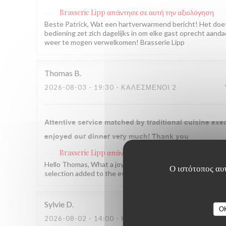
Brasserie Lipp
απάντησε σε αυτή την αξιολόγηση
Beste Patrick, Wat een hartverwarmend bericht! Het doe
bediening zet zich dagelijks in om elke gast oprecht aandac
weer te mogen verwelkomen! Brasserie Lipp
Thomas
B
2026-08-03
- 19:30 - ΚΑΛΕΣΜΈΝΟΙ 2
Attentive service matched by traditional cuisine exe
enjoyed our dinner very much! Thank you
Brasserie Lipp
απάντησε σε αυτή την αξιολόγηση
Hello Thomas, What a joy to read this! We are so glad the
Ο ιστότοπος αυτ
selection added to the evening. We hope to welcome you 
Sylvie
D
O
2026-08-02
- 14:00 - ΚΑΛΕΣΜΈΝΟΙ 4