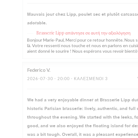
Mauvais jour chez Lipp, poulet sec et plutôt carcasse 
adorable.
Brasserie Lipp
απάντησε σε αυτή την αξιολόγηση
Bonjour Marie-Paul, Merci pour ce retour honnête. Nous som
là. Votre ressenti nous touche et nous en parlons en cui
aient donné le sourire ! Nous espérons vous revoir bientôt.
Federico
V
2026-07-30
- 20:00 - ΚΑΛΕΣΜΈΝΟΙ 3
We had a very enjoyable dinner at Brasserie Lipp dur
historic Parisian brasserie: lively, authentic, and ful
throughout the evening. We started with the leeks, 
good, and we also enjoyed the floating island for d
was a bit tough. Overall, it was a pleasant experience