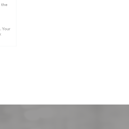
 the
. Your
k