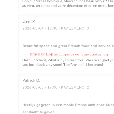
Bonjour Marie Dominique, Merci pour ce beau retour ! On 
au vent, on comprend votre déception et on en prend bonne
Dean
P
2026-08-04
- 12:30 - ΚΑΛΕΣΜΈΝΟΙ 3
Beautiful space and great French food and service c
Brasserie Lipp
απάντησε σε αυτή την αξιολόγηση
Hello Pritchard, What a joy to read this! We are so glad 
you both back very soon! The Brasserie Lipp team!
Patrick
D
2026-08-03
- 19:00 - ΚΑΛΕΣΜΈΝΟΙ 2
Heerlijk gegeten in een mooie Franse ambiance Super
aandacht te geven.