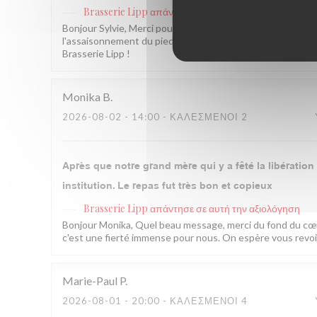
Brasserie Lipp
απάντησε σε αυτή την αξιολόγηση
Bonjour Sylvie, Merci pour ce retour sincère ! Nous som
l'assaisonnement du pied de porc est bien notée et transm
Brasserie Lipp !
Monika
B
2026-08-02
- 14:00 - ΚΑΛΕΣΜΈΝΟΙ 2
Après que notre grand mère qui y a fêté la libératio
institution. Le repas fut très bon et copieux
Brasserie Lipp
απάντησε σε αυτή την αξιολόγηση
Bonjour Monika, Quel beau message, merci du fond du cœur
c'est une fierté immense pour nous. On espère vous revoir 
Marie-Paul
P
2026-08-01
- 20:00 - ΚΑΛΕΣΜΈΝΟΙ 4