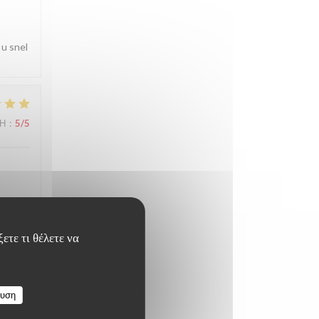
 u snel
ΜΉ
:
5
/5
wine
ετε τι θέλετε να
ευση
ΜΉ
:
4
/5