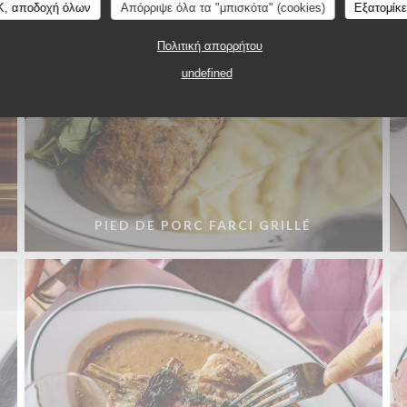
K, αποδοχή όλων
Απόρριψε όλα τα "μπισκότα" (cookies)
Εξατομίκ
Πολιτική απορρήτου
undefined
PIED DE PORC FARCI GRILLÉ