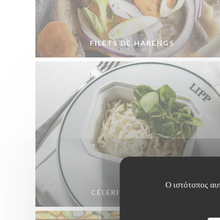
FILETS DE HARENGS
Ο ιστότοπος αυτ
CÉLERI RÉMOULADE