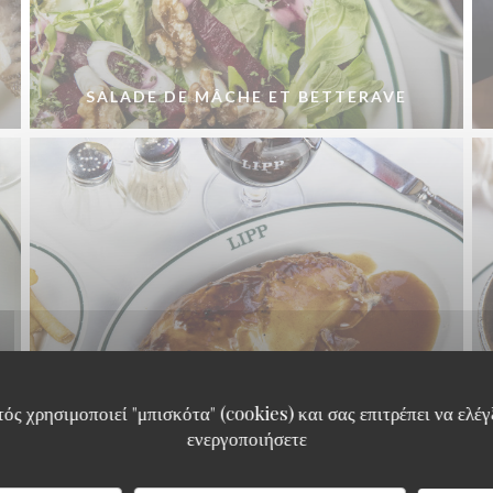
SALADE DE MÂCHE ET BETTERAVE
ός χρησιμοποιεί "μπισκότα" (cookies) και σας επιτρέπει να ελέγξ
QUART DE POULET FROID
ενεργοποιήσετε