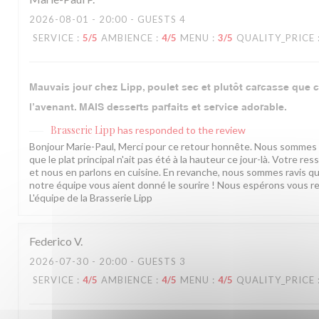
2026-08-01
- 20:00 - GUESTS 4
SERVICE
:
5
/5
AMBIENCE
:
4
/5
MENU
:
3
/5
QUALITY_PRICE
Mauvais jour chez Lipp, poulet sec et plutôt carcasse que cha
l’avenant. MAIS desserts parfaits et service adorable.
Brasserie Lipp
has responded to the review
Bonjour Marie-Paul, Merci pour ce retour honnête. Nous sommes
que le plat principal n'ait pas été à la hauteur ce jour-là. Votre r
et nous en parlons en cuisine. En revanche, nous sommes ravis qu
notre équipe vous aient donné le sourire ! Nous espérons vous re
L'équipe de la Brasserie Lipp
Federico
V
2026-07-30
- 20:00 - GUESTS 3
SERVICE
:
4
/5
AMBIENCE
:
4
/5
MENU
:
4
/5
QUALITY_PRICE