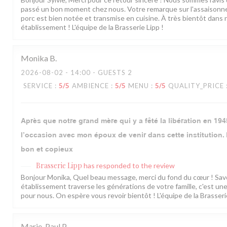
passé un bon moment chez nous. Votre remarque sur l'assaisonn
porc est bien notée et transmise en cuisine. À très bientôt dans 
établissement ! L'équipe de la Brasserie Lipp !
Monika
B
2026-08-02
- 14:00 - GUESTS 2
SERVICE
:
5
/5
AMBIENCE
:
5
/5
MENU
:
5
/5
QUALITY_PRICE
Après que notre grand mère qui y a fêté la libération en 1945
l’occasion avec mon époux de venir dans cette institution. 
bon et copieux
Brasserie Lipp
has responded to the review
Bonjour Monika, Quel beau message, merci du fond du cœur ! Sav
établissement traverse les générations de votre famille, c'est un
pour nous. On espère vous revoir bientôt ! L'équipe de la Brasseri
Marie-Paul
P