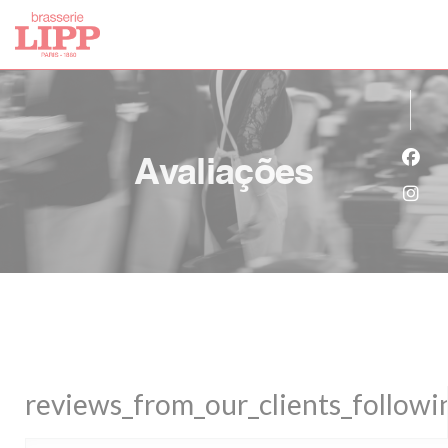
Painel de Gerenciamento de Cookies
Avaliações
Face
Inst
reviews_from_our_clients_follow