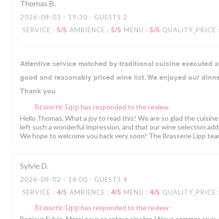
Thomas
B
2026-08-03
- 19:30 - GUESTS 2
SERVICE
:
5
/5
AMBIENCE
:
5
/5
MENU
:
5
/5
QUALITY_PRICE
Attentive service matched by traditional cuisine executed at
good and reasonably priced wine list. We enjoyed our dinn
Thank you
Brasserie Lipp
has responded to the review
Hello Thomas, What a joy to read this! We are so glad the cuisi
left such a wonderful impression, and that our wine selection ad
We hope to welcome you back very soon! The Brasserie Lipp tea
Sylvie
D
2026-08-02
- 14:00 - GUESTS 4
SERVICE
:
4
/5
AMBIENCE
:
4
/5
MENU
:
4
/5
QUALITY_PRICE
Brasserie Lipp
has responded to the review
Bonjour Sylvie, Merci pour ce retour sincère ! Nous sommes ravis