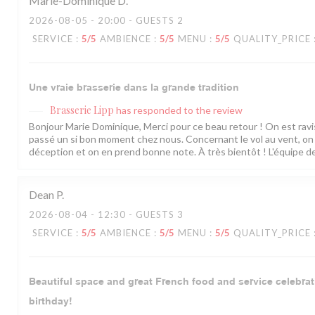
Marie-Dominique
D
2026-08-05
- 20:00 - GUESTS 2
SERVICE
:
5
/5
AMBIENCE
:
5
/5
MENU
:
5
/5
QUALITY_PRICE
Une vraie brasserie dans la grande tradition
Brasserie Lipp
has responded to the review
Bonjour Marie Dominique, Merci pour ce beau retour ! On est rav
passé un si bon moment chez nous. Concernant le vol au vent, o
déception et on en prend bonne note. À très bientôt ! L'équipe de 
Dean
P
2026-08-04
- 12:30 - GUESTS 3
SERVICE
:
5
/5
AMBIENCE
:
5
/5
MENU
:
5
/5
QUALITY_PRICE
Beautiful space and great French food and service celebrat
birthday!