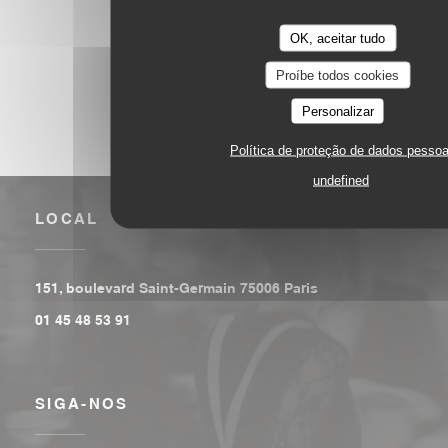
1
2
3
OK, aceitar tudo
Proíbe todos cookies
Personalizar
Política de proteção de dados pessoa
undefined
LOCAL
((abre numa nova j
151, boulevard Saint-Germain 75006 Paris
01 45 48 53 91
SIGA-NOS