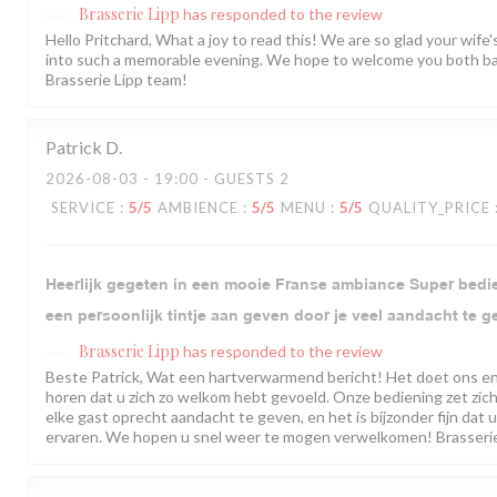
Brasserie Lipp
has responded to the review
Hello Pritchard, What a joy to read this! We are so glad your wife
into such a memorable evening. We hope to welcome you both b
Brasserie Lipp team!
Patrick
D
2026-08-03
- 19:00 - GUESTS 2
SERVICE
:
5
/5
AMBIENCE
:
5
/5
MENU
:
5
/5
QUALITY_PRICE
Heerlijk gegeten in een mooie Franse ambiance Super bedie
een persoonlijk tintje aan geven door je veel aandacht te g
Brasserie Lipp
has responded to the review
Beste Patrick, Wat een hartverwarmend bericht! Het doet ons e
horen dat u zich zo welkom hebt gevoeld. Onze bediening zet zich
elke gast oprecht aandacht te geven, en het is bijzonder fijn dat u
ervaren. We hopen u snel weer te mogen verwelkomen! Brasserie