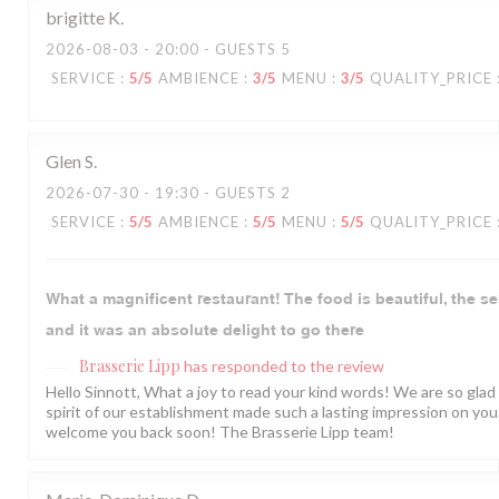
brigitte
K
2026-08-03
- 20:00 - GUESTS 5
SERVICE
:
5
/5
AMBIENCE
:
3
/5
MENU
:
3
/5
QUALITY_PRICE
Glen
S
2026-07-30
- 19:30 - GUESTS 2
SERVICE
:
5
/5
AMBIENCE
:
5
/5
MENU
:
5
/5
QUALITY_PRICE
What a magnificent restaurant! The food is beautiful, the se
and it was an absolute delight to go there
Brasserie Lipp
has responded to the review
Hello Sinnott, What a joy to read your kind words! We are so gla
spirit of our establishment made such a lasting impression on yo
welcome you back soon! The Brasserie Lipp team!