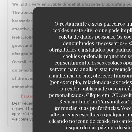
We had a very enjoyable dinner at Brasserie Lipp during our 
The atmosphere is exactly what you expect from a historic 
brasserie: lively, authentic, and full of character. The servi
O restaurante e seus parceiros ut
attentive, and professional throughout the evening. We star
cookies neste site, o que pode impl
coleta de dados pessoais. Os coo
leeks, followed by duck, chicken, and beef. The duck and c
denominados «necessários» s
good, and we also enjoyed the floating island for dessert. 
obrigatórios e instalados por padrão
disappointment was the beef, which had good flavor but wa
cookies opcionais requerem s
consentimento. Esses cookies opc
Overall, it was a pleasant experience, although we felt the f
servem para analisar sua navegaçã
quite match the price we paid. The ambiance and service we
a audiência do site, oferecer funcio
of the evening. Thank you to the entire team. We would gladl
(por exemplo, relacionadas às redes 
atmosphere and hospitality.
ou exibir publicidade ou conteú
personalizados. Clique em 'OK, aceit
Brasserie Lipp
has responded to the review
'Recusar tudo' ou 'Personalizar' 
Dear Federico, Thank you so much for this wonderful review! We 
gerenciar suas preferências. Voc
enjoyed the atmosphere and the warm service. Your note about th
alterar suas escolhas a qualquer 
appreciated, and we will make sure to pass it along to our kitch
welcome you back soon! The Brasserie Lipp team!
clicando no ícone de cookie no canto
esquerdo das páginas do site