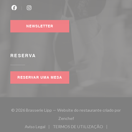
Facebook ((abre numa nova janela))
Instagram ((abre numa nova janela))
NEWSLETTER
RESERVA
RESERVAR UMA MESA
© 2026 Brasserie Lipp — Website do restaurante criado por
((abre numa nova janela))
Zenchef
Aviso Legal
TERMOS DE UTILIZAÇÃO
((abre numa nova janela))
((abre numa nova janela))