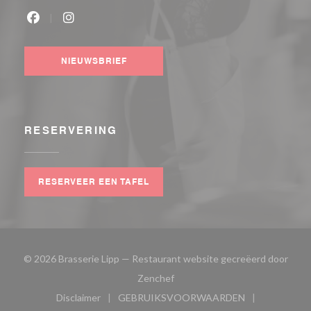
Facebook ((opent in een nieuw venster))
Instagram ((opent in een nieuw venster))
NIEUWSBRIEF
RESERVERING
RESERVEER EEN TAFEL
© 2026 Brasserie Lipp — Restaurant website gecreëerd door
((opent in een nieuw venster))
Zenchef
Disclaimer
GEBRUIKSVOORWAARDEN
((opent in een nieuw venster))
((opent in een nieuw venster