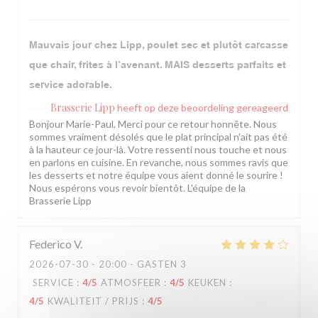
Mauvais jour chez Lipp, poulet sec et plutôt carcasse
que chair, frites à l’avenant. MAIS desserts parfaits et
service adorable.
Brasserie Lipp
heeft op deze beoordeling gereageerd
Bonjour Marie-Paul, Merci pour ce retour honnête. Nous
sommes vraiment désolés que le plat principal n'ait pas été
à la hauteur ce jour-là. Votre ressenti nous touche et nous
en parlons en cuisine. En revanche, nous sommes ravis que
les desserts et notre équipe vous aient donné le sourire !
Nous espérons vous revoir bientôt. L'équipe de la
Brasserie Lipp
Federico
V
2026-07-30
- 20:00 - GASTEN 3
SERVICE
:
4
/5
ATMOSFEER
:
4
/5
KEUKEN
:
4
/5
KWALITEIT / PRIJS
:
4
/5