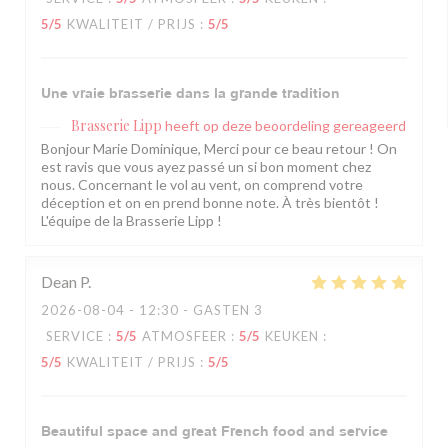
5
/5
KWALITEIT / PRIJS
:
5
/5
Une vraie brasserie dans la grande tradition
Brasserie Lipp
heeft op deze beoordeling gereageerd
Bonjour Marie Dominique, Merci pour ce beau retour ! On
est ravis que vous ayez passé un si bon moment chez
nous. Concernant le vol au vent, on comprend votre
déception et on en prend bonne note. À très bientôt !
L'équipe de la Brasserie Lipp !
Dean
P
2026-08-04
- 12:30 - GASTEN 3
SERVICE
:
5
/5
ATMOSFEER
:
5
/5
KEUKEN
:
5
/5
KWALITEIT / PRIJS
:
5
/5
Beautiful space and great French food and service