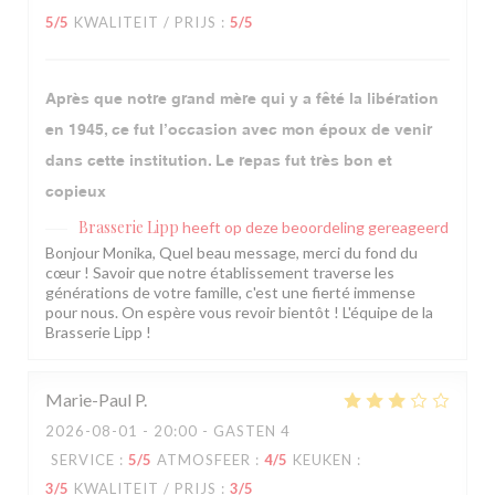
5
/5
KWALITEIT / PRIJS
:
5
/5
Après que notre grand mère qui y a fêté la libération
en 1945, ce fut l’occasion avec mon époux de venir
dans cette institution. Le repas fut très bon et
copieux
Brasserie Lipp
heeft op deze beoordeling gereageerd
Bonjour Monika, Quel beau message, merci du fond du
cœur ! Savoir que notre établissement traverse les
générations de votre famille, c'est une fierté immense
pour nous. On espère vous revoir bientôt ! L'équipe de la
Brasserie Lipp !
Marie-Paul
P
2026-08-01
- 20:00 - GASTEN 4
SERVICE
:
5
/5
ATMOSFEER
:
4
/5
KEUKEN
:
3
/5
KWALITEIT / PRIJS
:
3
/5