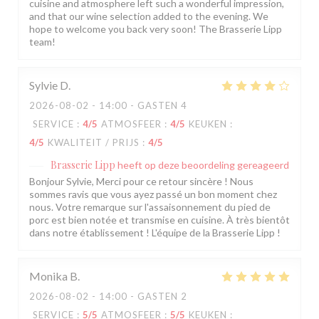
cuisine and atmosphere left such a wonderful impression,
and that our wine selection added to the evening. We
hope to welcome you back very soon! The Brasserie Lipp
team!
Sylvie
D
2026-08-02
- 14:00 - GASTEN 4
SERVICE
:
4
/5
ATMOSFEER
:
4
/5
KEUKEN
:
4
/5
KWALITEIT / PRIJS
:
4
/5
Brasserie Lipp
heeft op deze beoordeling gereageerd
Bonjour Sylvie, Merci pour ce retour sincère ! Nous
sommes ravis que vous ayez passé un bon moment chez
nous. Votre remarque sur l'assaisonnement du pied de
porc est bien notée et transmise en cuisine. À très bientôt
dans notre établissement ! L'équipe de la Brasserie Lipp !
Monika
B
2026-08-02
- 14:00 - GASTEN 2
SERVICE
:
5
/5
ATMOSFEER
:
5
/5
KEUKEN
: