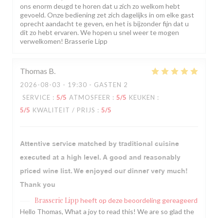
ons enorm deugd te horen dat u zich zo welkom hebt
gevoeld. Onze bediening zet zich dagelijks in om elke gast
oprecht aandacht te geven, en het is bijzonder fijn dat u
dit zo hebt ervaren. We hopen u snel weer te mogen
verwelkomen! Brasserie Lipp
Thomas
B
2026-08-03
- 19:30 - GASTEN 2
SERVICE
:
5
/5
ATMOSFEER
:
5
/5
KEUKEN
:
5
/5
KWALITEIT / PRIJS
:
5
/5
Attentive service matched by traditional cuisine
executed at a high level. A good and reasonably
priced wine list. We enjoyed our dinner very much!
Thank you
Brasserie Lipp
heeft op deze beoordeling gereageerd
Hello Thomas, What a joy to read this! We are so glad the