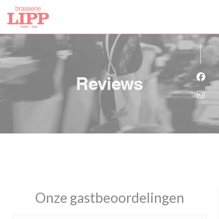
Cookies beheer paneel
Reviews
Face
Inst
Onze gastbeoordelingen