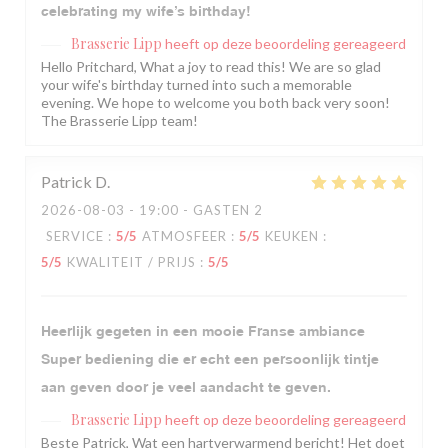
celebrating my wife’s birthday!
Brasserie Lipp
heeft op deze beoordeling gereageerd
Hello Pritchard, What a joy to read this! We are so glad
your wife's birthday turned into such a memorable
evening. We hope to welcome you both back very soon!
The Brasserie Lipp team!
Patrick
D
2026-08-03
- 19:00 - GASTEN 2
SERVICE
:
5
/5
ATMOSFEER
:
5
/5
KEUKEN
:
5
/5
KWALITEIT / PRIJS
:
5
/5
Heerlijk gegeten in een mooie Franse ambiance
Super bediening die er echt een persoonlijk tintje
aan geven door je veel aandacht te geven.
Brasserie Lipp
heeft op deze beoordeling gereageerd
Beste Patrick, Wat een hartverwarmend bericht! Het doet