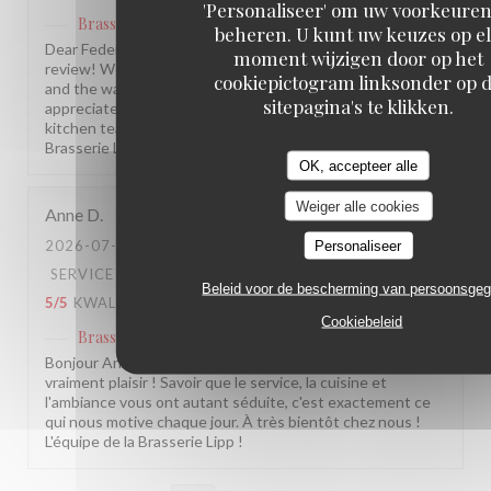
'Personaliseer' om uw voorkeuren
Brasserie Lipp
heeft op deze beoordeling gereageerd
beheren. U kunt uw keuzes op e
Dear Federico, Thank you so much for this wonderful
moment wijzigen door op het
review! We are delighted you enjoyed the atmosphere
cookiepictogram linksonder op 
and the warm service. Your note about the beef is truly
sitepagina's te klikken.
appreciated, and we will make sure to pass it along to our
kitchen team. We hope to welcome you back soon! The
Brasserie Lipp team!
OK, accepteer alle
Weiger alle cookies
Anne
D
2026-07-28
- 20:30 - GASTEN 12
Personaliseer
SERVICE
:
5
/5
ATMOSFEER
:
5
/5
KEUKEN
:
Beleid voor de bescherming van persoonsge
5
/5
KWALITEIT / PRIJS
:
4
/5
Cookiebeleid
Brasserie Lipp
heeft op deze beoordeling gereageerd
Bonjour Anne, Merci pour ce beau retour, ça nous fait
vraiment plaisir ! Savoir que le service, la cuisine et
l'ambiance vous ont autant séduite, c'est exactement ce
qui nous motive chaque jour. À très bientôt chez nous !
L'équipe de la Brasserie Lipp !